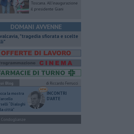
Toscana. All'inaugurazione
il presidente Giani
DOMANI AVVENNE
valcavia, "tragedia sfiorata e scelte
li"
ui Blog
di Riccardo Ferrucci
INCONTRI
ucca la mostra
D'ARTE
Marcello
selli “Dialoghi
la città"
Condoglianze