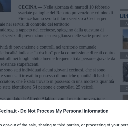
CECINA —
Nella giornata di martedì 10 febbraio
svariate pattuglie del Reparto prevenzione crimine di
Ult
Firenze hanno svolto il loro servizio a Cecina per
A
e nei servizi di controllo del territorio.
antidroga a tappeto nel cecinese, spiegano dalla questura di
dei servizi di prevenzione e sorveglianza delle varie province
ività di prevenzione e controlli nel territorio comunale
le località indicate "a rischio" per la commissione di reati contro
A
ontrolli nei luoghi abitualmente frequentati da persone gravate da
i sostanze stupefacenti.
e sono stati individuati alcuni giovani cecinesi, che si sono
 e sono stati trovati in possesso di modiche quantità di hashish.
acciatore, che è stato trovato in possesso di una modesta quantità
state identificate 54 persone e controllati 25 veicoli.
C
se, guidato da Alfredo Alabiso, con il reparto prevenzione
prossime settimane.
cina.it -
Do Not Process My Personal Information
A
to opt-out of the sale, sharing to third parties, or processing of your per