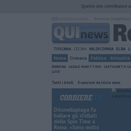
Questo sito contribuisce 
QUI
quotidiano online.
Percorso semplificat
TOSCANA
CECINA
VALDICORNIA
ELBA
L
Home
Cronaca
Politica
Attualità
BIBBONA
CASALE MARITTIMO
CASTAGNETO CA
LUCE
o Griselli
Rifiuti abbandonati, 368 sanzioni da inizio anno
Tutti i titoli:
Riapre i
Ditonellapiaga fa
ballare gli sfollati
dello Spin Time a
Roma: «Sono molto