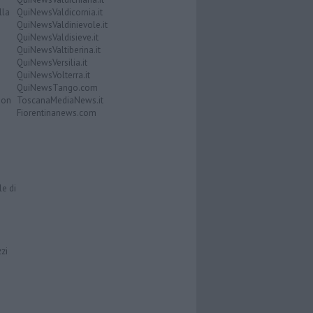
lla
QuiNewsValdicornia.it
QuiNewsValdinievole.it
QuiNewsValdisieve.it
QuiNewsValtiberina.it
QuiNewsVersilia.it
QuiNewsVolterra.it
QuiNewsTango.com
Don
ToscanaMediaNews.it
Fiorentinanews.com
le di
zzi