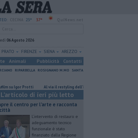
23°
37°
TEO:
CECINA
QuiNews.net
vedì
06 Agosto 2026
PRATO
FIRENZE
SIENA
AREZZO
ste
Animali
Pubblicità
Contatti
RCIANO
RIPARBELLA
ROSIGNANO M.MO
SANTA
Igor Protti
Al via il restyling dell'istituto Griselli
Rifiuti abbandon
L'articolo di ieri più letto
apre il centro per l'arte e racconta
città
L’intervento di restauro e
adeguamento tecnico
funzionale è stato
finanziato dalla Regione