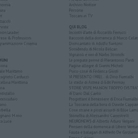
nomia
Archivio Notizie
ura
Persone
rt
Toscani in TV
tacoli
rviste
QUI BLOG
nion Leader
Incontri d'arte di Riccardo Ferrucci
rese & Professioni
Racconti della domenica di Marco Celat
grammazione Cinema
Disincantato di Adolfo Santoro
Sorridendo di Nicola Belcari
Vignaioli e vini di Nadio Stronchi
MUNI
Le pregiate penne di Pierantonio Pardi
bona
Pagine allegre di Gianni Micheli
ale Marittimo
Psico-cose di Federica Giusti
tagneto Carducci
VI PRESENTO I MIEI... di Dino Fiumalbi
ellina Marittima
Le stelle di Astrea di Edit Permay
ina
STORIE VISPE MA NON TROPPO DISTR
distallo
di Dario Dal Canto
tescudaio
Progettare il benessere di Erica Fiumalbi
iano
La Toscana della birra di Davide Cappan
rbella
Cose strane e posti assurdi di Blue Lam
ignano M.mo
Storielba di Alessandro Canestrelli
ta Luce
NEURONEWS di Alberto Arturo Vergani
Pensieri della domenica di Libero Ventur
Fauda e balagan di Alfredo De Girolam
Enrico Catassi