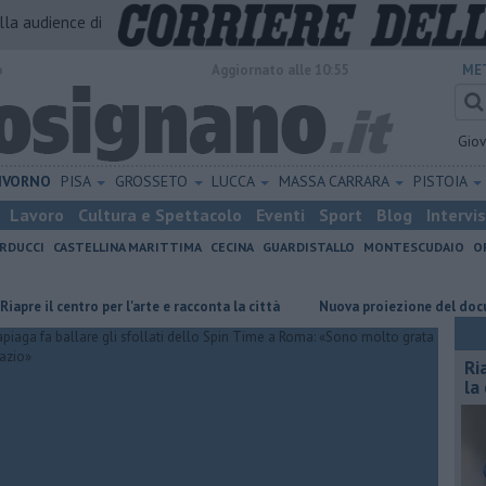
alla audience di
o
Aggiornato alle 10:55
ME
Gio
IVORNO
PISA
GROSSETO
LUCCA
MASSA CARRARA
PISTOIA
Lavoro
Cultura e Spettacolo
Eventi
Sport
Blog
Intervi
RDUCCI
CASTELLINA MARITTIMA
CECINA
GUARDISTALLO
MONTESCUDAIO
O
l centro per l'arte e racconta la città
Nuova proiezione del docufilm su 
Ri
la 