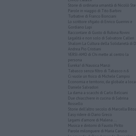
Storie di ordinaria umanità di Nicolò Ste
Parole in viaggio di Tito Barbini
Turbative di Franco Bonciani
Lo scrittore sfigato di Enrico Guerrini e
Gordiano Lupi
Raccontare di Gusto di Rubina Rovini
Legalità e non solo di Salvatore Calleri
Shalom La Cultura della Solidarietà di 
Andrea Pio Cristiani
VERSI-AMO di Chi mette al centro la
persona
Eureka! di Nausica Manzi
Tabasco senza filtro di Tabasco n.6
Ci vuole un fisico di Michele Campisi
Economia e territorio, da globale a loca
Daniele Salvadori
La dama a scacchi di Carlo Belciani
Due chiacchiere in cucina di Sabrina
Rossello
Storie dell'altro secolo di Marcella Bito
Easy ridere di Dario Greco
Legami d'amore di Malena ...
Musica e dintorni di Fausto Pirìto
Parole milonguere di Maria Caruso