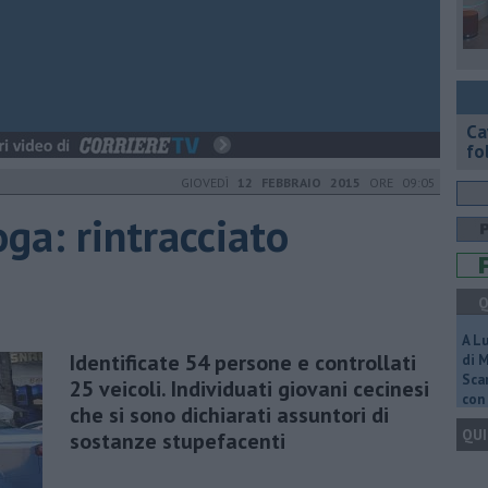
Ca
fol
GIOVEDÌ
12 FEBBRAIO 2015
ORE 09:05
oga: rintracciato
Q
A L
Identificate 54 persone e controllati
di 
Scar
25 veicoli. Individuati giovani cecinesi
con 
che si sono dichiarati assuntori di
QUI
sostanze stupefacenti