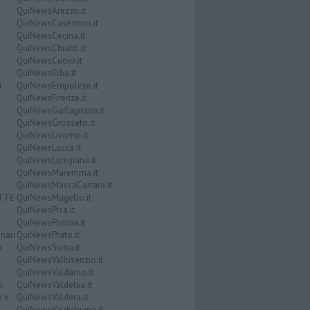
QuiNewsArezzo.it
QuiNewsCasentino.it
QuiNewsCecina.it
QuiNewsChianti.it
QuiNewsCuoio.it
QuiNewsElba.it
i
QuiNewsEmpolese.it
QuiNewsFirenze.it
QuiNewsGarfagnana.it
QuiNewsGrosseto.it
QuiNewsLivorno.it
QuiNewsLucca.it
QuiNewsLunigiana.it
QuiNewsMaremma.it
QuiNewsMassaCarrara.it
ATTE
QuiNewsMugello.it
QuiNewsPisa.it
QuiNewsPistoia.it
nari
QuiNewsPrato.it
a
QuiNewsSiena.it
QuiNewsValbisenzio.it
QuiNewsValdarno.it
i
QuiNewsValdelsa.it
o e
QuiNewsValdera.it
QuiNewsValdichiana.it