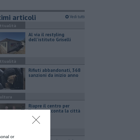
imi articoli
Vedi tutti
ttualità
Al via il restyling
dell'istituto Griselli
ttualità
Rifiuti abbandonati, 368
sanzioni da inizio anno
ultura
Riapre il centro per
l'arte e racconta la città
ttualità
sonal or