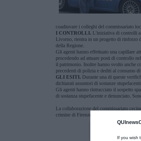
coadiuvare i colleghi del commissariato local
I CONTROLLI.
L'iniziativa di controlli 
Livorno, rientra in un progetto di rinforzo 
della Regione.
Gli agenti hanno effettuato una capillare att
procedendo ad attuare posti di controllo nel
il patrimonio. Inoltre hanno svolto anche c
precedenti di polizia e dediti al consumo d
GLI ESITI.
Durante una di queste verifich
dichiarati assuntori di sostanze stupefacenti
Gli agenti hanno rintracciato il sospetto sp
di sostanza stupefacente e denunciato. Sono 
La collaborazione del commissariato cecine
crimine di Firenze, proseguirà anche nelle 
QUInewsCe
If you wish 