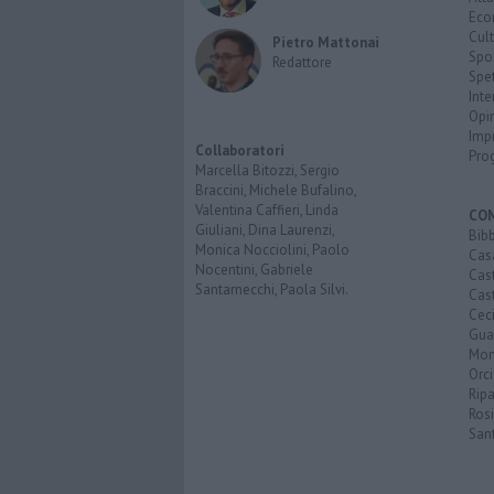
Eco
Cult
Pietro Mattonai
Spo
Redattore
Spet
Inte
Opi
Imp
Collaboratori
Pro
Marcella Bitozzi, Sergio
Braccini, Michele Bufalino,
Valentina Caffieri, Linda
CO
Giuliani, Dina Laurenzi,
Bib
Monica Nocciolini, Paolo
Cas
Nocentini, Gabriele
Cas
Santarnecchi, Paola Silvi.
Cast
Cec
Guar
Mon
Orc
Ripa
Ros
San