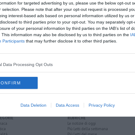
formation for targeted advertising by us, please use the below opt-out s
r selection. Please note that after your opt-out request is processed y
oscana iscriviti alla
Newsletter QUInews - ToscanaMedia.
eing interest-based ads based on personal information utilized by us or
amente nella tua casella di posta.
disclosed to third parties prior to your opt-out. You may separately opt-
losure of your personal information by third parties on the IAB’s list of
. This information may also be disclosed by us to third parties on the
IA
Participants
that may further disclose it to other third parties.
istare droga
a e Rosignano
l Data Processing Opt Outs
 di ceci
questura
livorno
reato
hashish
quantità di sostanza
CONFIRM
Data Deletion
Data Access
Privacy Policy
EGORIE
RUBRICHE
naca
Le notizie di oggi
tica
Più Letti della settimana
alità
Più Letti del mese