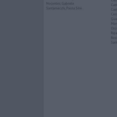
Cas
Nocentini, Gabriele
Cas
Santarnecchi, Paola Silvi.
Cast
Cec
Guar
Mon
Orc
Ripa
Ros
San