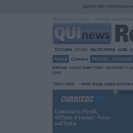
Questo sito contribuisce 
QUI
quotidiano online.
Percorso semplificat
TOSCANA
CECINA
VALDICORNIA
ELBA
L
Home
Cronaca
Politica
Attualità
BIBBONA
CASALE MARITTIMO
CASTAGNETO CA
LUCE
onfagricoltura contraria
Coltiva e vende droga, coppia arrestata
Tutti i titoli:
Calendario Pirelli,
diffuso il teaser: focus
sull'India