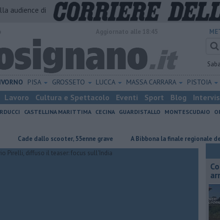
alla audience di
o
Aggiornato alle 18:45
ME
Sab
IVORNO
PISA
GROSSETO
LUCCA
MASSA CARRARA
PISTOIA
Lavoro
Cultura e Spettacolo
Eventi
Sport
Blog
Intervi
RDUCCI
CASTELLINA MARITTIMA
CECINA
GUARDISTALLO
MONTESCUDAIO
O
Cade dallo scooter, 55enne grave
A Bibbona la finale regionale del Cant
Co
ar