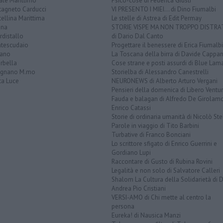
ale Marittimo
Psico-cose di Federica Giusti
tagneto Carducci
VI PRESENTO I MIEI... di Dino Fiumalbi
ellina Marittima
Le stelle di Astrea di Edit Permay
ina
STORIE VISPE MA NON TROPPO DISTR
distallo
di Dario Dal Canto
tescudaio
Progettare il benessere di Erica Fiumalbi
iano
La Toscana della birra di Davide Cappan
rbella
Cose strane e posti assurdi di Blue Lam
ignano M.mo
Storielba di Alessandro Canestrelli
ta Luce
NEURONEWS di Alberto Arturo Vergani
Pensieri della domenica di Libero Ventur
Fauda e balagan di Alfredo De Girolam
Enrico Catassi
Storie di ordinaria umanità di Nicolò Ste
Parole in viaggio di Tito Barbini
Turbative di Franco Bonciani
Lo scrittore sfigato di Enrico Guerrini e
Gordiano Lupi
Raccontare di Gusto di Rubina Rovini
Legalità e non solo di Salvatore Calleri
Shalom La Cultura della Solidarietà di 
Andrea Pio Cristiani
VERSI-AMO di Chi mette al centro la
persona
Eureka! di Nausica Manzi