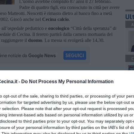
L'uomo avrebbe compiuto 87 anni il 27 febbraio.
Padre di quattro figli, era conosciuto in città per avere
orso Matteotti. Nencetti è rimasto dietro al banco fino a metà
Ult
l 2002. Giocò anche nel
Cecina calcio
.
A
 all’ospedale pediatrico e
oncologico
“Città della speranza” di
pedale di Cecina. Il feretro partirà dalla camera mortuaria del
 raggiungere il
duomo
. La messa si svolgerà alle 14,30.
C
oscana iscriviti alla
Newsletter QUInews - ToscanaMedia.
cina.it -
Do Not Process My Personal Information
amente nella tua casella di posta.
C
to opt-out of the sale, sharing to third parties, or processing of your per
formation for targeted advertising by us, please use the below opt-out s
r selection. Please note that after your opt-out request is processed y
eing interest-based ads based on personal information utilized by us or
risarcire
disclosed to third parties prior to your opt-out. You may separately opt-
ta Capulli
A
losure of your personal information by third parties on the IAB’s list of
. This information may also be disclosed by us to third parties on the
IA