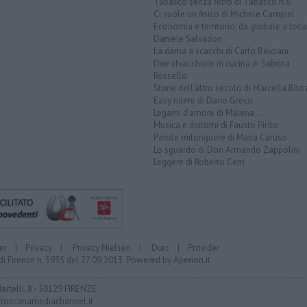
Tabasco senza filtro di Tabasco n.6
Ci vuole un fisico di Michele Campisi
Economia e territorio, da globale a loca
Daniele Salvadori
La dama a scacchi di Carlo Belciani
Due chiacchiere in cucina di Sabrina
Rossello
Storie dell'altro secolo di Marcella Bito
Easy ridere di Dario Greco
Legami d'amore di Malena ...
Musica e dintorni di Fausto Pirìto
Parole milonguere di Maria Caruso
Lo sguardo di Don Armando Zappolini
Leggere di Roberto Cerri
er
|
Privacy
|
Privacy Nielsen
|
Durc
|
Provider
di Firenze n. 5935 del 27.09.2013. Powered by
Aperion.it
Martelli, 8 - 50129 FIRENZE
toscanamediachannel.it