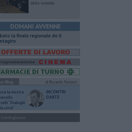
della vicenda
DOMANI AVVENNE
bato la finale regionale de Il
ntagiro
ui Blog
di Riccardo Ferrucci
INCONTRI
ucca la mostra
D'ARTE
Marcello
selli “Dialoghi
la città"
Condoglianze