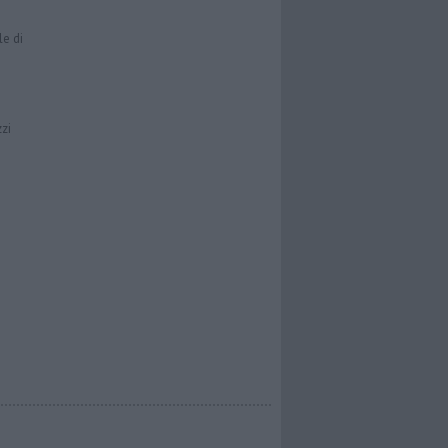
le di
zzi