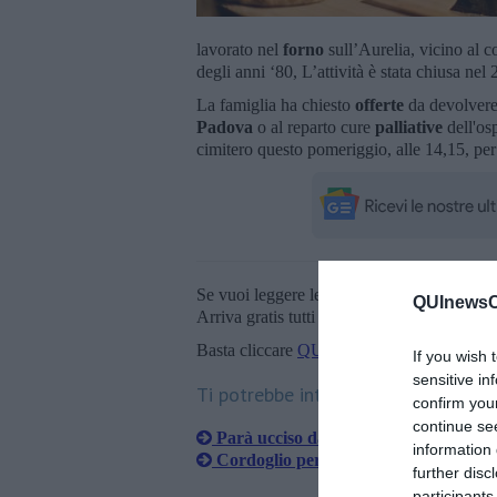
lavorato nel
forno
sull’Aurelia, vicino al c
degli anni ‘80, L’attività è stata chiusa ne
La famiglia ha chiesto
offerte
da devolvere
Padova
o al reparto cure
palliative
dell'os
cimitero questo pomeriggio, alle 14,15, per
Se vuoi leggere le notizie principali della T
QUInewsCe
Arriva gratis tutti i giorni alle 20:00 dirett
Basta cliccare
QUI
If you wish 
sensitive in
Ti potrebbe interessare anche:
confirm you
continue se
Parà ucciso dall'uranio, lo Stato deve 
information 
Cordoglio per la morte della giornalis
further disc
participants