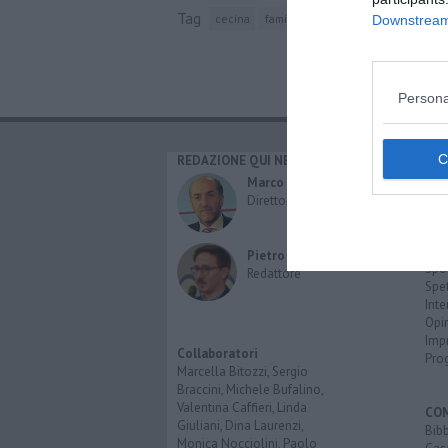
Tag
cecina
famiglia
oncologia
padova
c
Downstream 
Persona
REDAZIONE QUI NEWS
CAT
Cro
Marco Migli
Poli
Direttore Responsabile
Attu
Eco
Cult
Pietro Mattonai
Spo
Redattore
Spet
Inte
Opi
Imp
Collaboratori
Pro
Marcella Bitozzi, Sergio
Braccini, Michele Bufalino,
Valentina Caffieri, Linda
CO
Giuliani, Dina Laurenzi,
Bib
Monica Nocciolini, Paolo