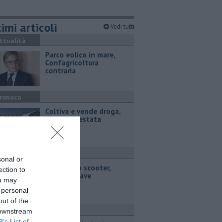
imi articoli
Vedi tutti
ttualità
Parco eolico in mare,
Confagricoltura
contraria
ronaca
Coltiva e vende droga,
coppia arrestata
ronaca
sonal or
Cade dallo scooter,
ection to
55enne grave
ou may
 personal
out of the
ttualità
 downstream
B’s List of