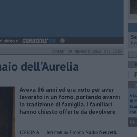
Sa
Ca
VENERDÌ
29 GENNAIO 2016
ORE 12:56
aio dell'Aurelia
Q
Aveva 86 anni ed era noto per aver
lavorato in un forno, portando avanti
A L
di 
la tradizione di famiglia. I familiari
Scar
hanno chiesto offerte da devolvere
con 
QUI
CECINA —
Ieri mattina è morto
Nadio Nencetti
.