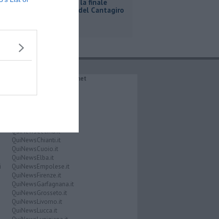
A Bibbona la finale
regionale del Cantagiro
IL NETWORK QuiNews.net
QuiNewsAbetone.it
QuiNewsAmiata.it
QuiNewsAnimali.it
QuiNewsArezzo.it
QuiNewsCasentino.it
QuiNewsCecina.it
QuiNewsChianti.it
QuiNewsCuoio.it
QuiNewsElba.it
i
QuiNewsEmpolese.it
QuiNewsFirenze.it
QuiNewsGarfagnana.it
QuiNewsGrosseto.it
QuiNewsLivorno.it
QuiNewsLucca.it