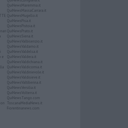
QuiNewsLunigiana.it
QuiNewsMaremma.it
QuiNewsMassaCarrara.it
ATTE
QuiNewsMugello.it
QuiNewsPisa.it
QuiNewsPistoia.it
nari
QuiNewsPrato.it
a
QuiNewsSiena.it
QuiNewsValbisenzio.it
QuiNewsValdarno.it
i
QuiNewsValdelsa.it
o e
QuiNewsValdera.it
QuiNewsValdichiana.it
lla
QuiNewsValdicornia.it
QuiNewsValdinievole.it
QuiNewsValdisieve.it
QuiNewsValtiberina.it
QuiNewsVersilia.it
QuiNewsVolterra.it
QuiNewsTango.com
Don
ToscanaMediaNews.it
Fiorentinanews.com