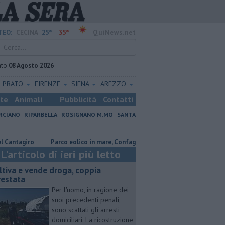
25°
35°
TEO:
CECINA
QuiNews.net
ato
08 Agosto 2026
PRATO
FIRENZE
SIENA
AREZZO
ste
Animali
Pubblicità
Contatti
RCIANO
RIPARBELLA
ROSIGNANO M.MO
SANTA
agiro
Parco eolico in mare, Confagricoltura contraria
Coltiva e ve
L'articolo di ieri più letto
ltiva e vende droga, coppia
restata
Per l'uomo, in ragione dei
suoi precedenti penali,
sono scattati gli arresti
domiciliari. La ricostruzione