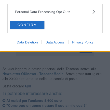
Bosnia Herzegovina
. Ne era scaturita una battaglia legale col
third parties.
Ministero della Difesa. La sentenza, di primo grado, stabilisce che
lo Stato rimborsi ai familiari una quota di
866mila euro
. Resta
Personal Data Processing Opt Outs
ancora da definire la partita risarcitoria al
Tar
per le sofferenze
subite dal militare durante la malattia.
CONFIRM
Data Deletion
Data Access
Privacy Policy
Se vuoi leggere le notizie principali della Toscana iscriviti alla
Newsletter QUInews - ToscanaMedia.
Arriva gratis tutti i giorni
alle 20:00 direttamente nella tua casella di posta.
Basta cliccare
QUI
Ti potrebbe interessare anche:
Ai malati per l'amianto 5.600 euro
"Come può un uomo trattare il suo simile così?"