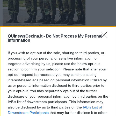
I militari in missione non sarebbero stati protetti a dovere. La
sentenza di condanna è stata emessa dal Tribunale di Firenze
QUInewsCecina.it -
Do Not Process My Personal
Information
If you wish to opt-out of the sale, sharing to third parties, or
processing of your personal or sensitive information for
targeted advertising by us, please use the below opt-out
ROSIGNANO M.MO —
Lo Stato dovrà risarcire la vedova e la figlia
section to confirm your selection. Please note that after your
del parà residente a Rosignano, morto nel 2000, al'età di 41 anni. A
opt-out request is processed you may continue seeing
stabilirlo è una sentenza del
tribunale di Firenze
, secondo il quale
interest-based ads based on personal information utilized by
il militare sarebbe deceduto perché lo Stato non avrebbe protetto a
us or personal information disclosed to third parties prior to
dovere i propri soldati.
your opt-out. You may separately opt-out of the further
disclosure of your personal information by third parties on the
L'accusa riguarda l'assenza di
equipaggiamento adeguato
alle
IAB’s list of downstream participants. This information may
circostanze di pericolo: dieci mesi, tanto bastò al
maresciallo
also be disclosed by us to third parties on the
IAB’s List of
Pasquale Cirelli
per andarsene a causa del contatto con
uranio
impoverito
durante alcune missioni nell'est Europa,
in Somalia e
Downstream Participants
that may further disclose it to other