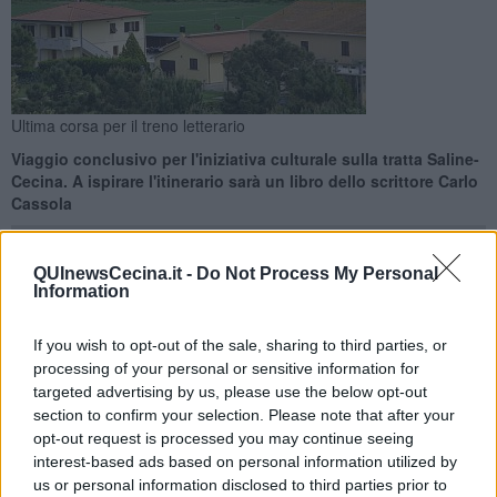
Ultima corsa per il treno letterario
Viaggio conclusivo per l'iniziativa culturale sulla tratta Saline-
Cecina. A ispirare l'itinerario sarà un libro dello scrittore Carlo
Cassola
QUInewsCecina.it -
Do Not Process My Personal
Information
CECINA —
È un viaggio dell’anima attraverso le pagine di
Tempi
If you wish to opt-out of the sale, sharing to third parties, or
memorabili
l’ultimo
itinerario offerto dal
Treno Letterario
sulla
processing of your personal or sensitive information for
tratta Saline di Volterra-Cecina. Domenica 29 maggio
targeted advertising by us, please use the below opt-out
l'appuntamento con “I luoghi di Carlo Cassola”.
section to confirm your selection. Please note that after your
opt-out request is processed you may continue seeing
Il viaggio si svolgerà in compagnia del saggista e critico letterario
interest-based ads based on personal information utilized by
Daniele Luti
.
us or personal information disclosed to third parties prior to