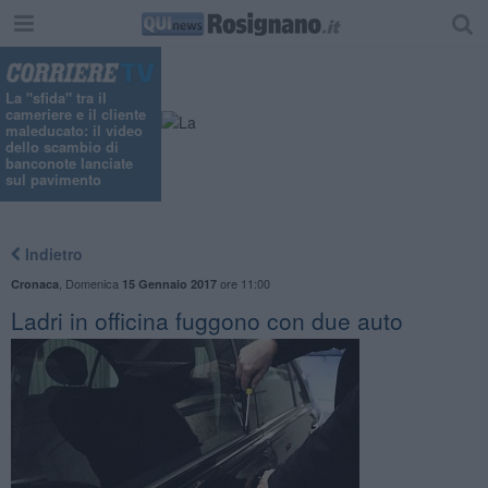
La "sfida" tra il
cameriere e il cliente
maleducato: il video
dello scambio di
banconote lanciate
sul pavimento
Indietro
,
Domenica
ore 11:00
Cronaca
15 Gennaio 2017
Ladri in officina fuggono con due auto