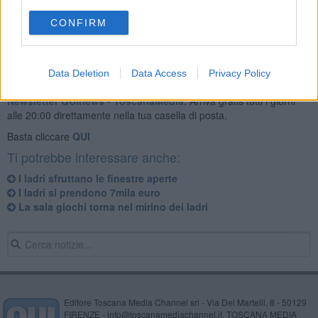
CONFIRM
Data Deletion
Data Access
Privacy Policy
Se vuoi leggere le notizie principali della Toscana iscriviti alla
Newsletter QUInews - ToscanaMedia.
Arriva gratis tutti i giorni
alle 20:00 direttamente nella tua casella di posta.
Basta cliccare
QUI
Ti potrebbe interessare anche:
I ladri sfruttano le finestre aperte
I ladri si prendono 7mila euro
La sala giochi torna nel mirino dei ladri
Editore Toscana Media Channel srl - Via Dei Martelli, 8 - 50129
FIRENZE - info@toscanamediachannel.it. TOSCANA MEDIA