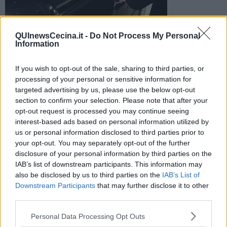
QUInewsCecina.it -
Do Not Process My Personal
Information
I malviventi hanno forzato nella notte l'ingresso e rubato una
If you wish to opt-out of the sale, sharing to third parties, or
Chrysler poi ritrovata in zona e un'Alfa 166
processing of your personal or sensitive information for
targeted advertising by us, please use the below opt-out
section to confirm your selection. Please note that after your
opt-out request is processed you may continue seeing
interest-based ads based on personal information utilized by
us or personal information disclosed to third parties prior to
CECINA —
Stavolta nel mirino dei ladri è finita un'officina. Una delle
your opt-out. You may separately opt-out of the further
notti scorse i malviventi hanno forzato la porta d'ingresso
disclosure of your personal information by third parties on the
dell'Autofficina Cecina Meccanica a Palazzi per portar via due auto,
IAB’s list of downstream participants. This information may
una Chrysler poi ritrovata in zona e un'Alfa 166.
also be disclosed by us to third parties on the
IAB’s List of
Il furto, scoperto dai titolari all'indomani, è stato denunciato ai
Downstream Participants
that may further disclose it to other
carabinieri che hanno avviato le indagini.
third parties.
Personal Data Processing Opt Outs