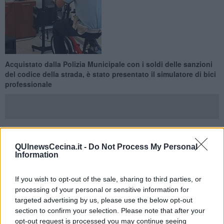
Acquistato dalla Polizia Municipale con i soldi delle sanzioni
del codice della strada, è stato presentato il simulatore di bici
professionale
CECINA —
É stato presentato questa mattina in via Landi un
QUInewsCecina.it -
Do Not Process My Personal
Information
innovativo simulatore di bici professionale realizzato dalla ditta
leader in Europa “Toccafondi Multimedia” con sede a Limite
sull'Arno in provincia di Firenze.
If you wish to opt-out of the sale, sharing to third parties, or
processing of your personal or sensitive information for
Acquistato dalla Polizia Municipale – costo totale circa 7 mila euro -
targeted advertising by us, please use the below opt-out
con i soldi provenienti dalle sanzioni del codice della strada.
section to confirm your selection. Please note that after your
opt-out request is processed you may continue seeing