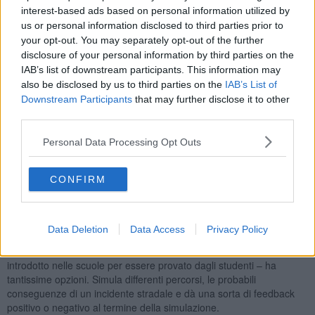
interest-based ads based on personal information utilized by
us or personal information disclosed to third parties prior to
Un progetto di educazione stradale al quale ha aderito anche
your opt-out. You may separately opt-out of the further
l'Amministrazione Comunale e che a breve verrà introdotto nelle
disclosure of your personal information by third parties on the
scuole elementari e medie del territorio.
IAB’s list of downstream participants. This information may
"L'obiettivo – ha spiegato l'agente di Polizia municipale
Enzo
also be disclosed by us to third parties on the
IAB’s List of
Provenzano
che seguirà l'intero progetto e che ha partecipato alla
Downstream Participants
that may further disclose it to other
presentazione in via Landi assieme al comandante
Armando Ore
–
third parties.
è quello di far capire ai ragazzi i pericoli della strada. Di rispettare in
bicicletta tutte le norme del codice della strada così come le
Personal Data Processing Opt Outs
autovetture".
"Di fatto – ha aggiunto – sempre più spesso i conducenti delle bici
CONFIRM
non rispettano quelle che sono le norme di comportamento del
codice della strada con conseguenze a volte anche mortali. Ma non
solo, spesso non conoscono nemmeno le gravi sanzioni alle quali
vanno incontro".
Data Deletion
Data Access
Privacy Policy
Il simulatore professionale di bici - che verrà quindi a breve
introdotto nelle scuole per essere provato dagli studenti – ha
tantissime opzioni. Simula differenti percorsi, le probabili
conseguenze di un incidente stradale e dà una sorta di feedback
positivo o negativo al termine della simulazione.