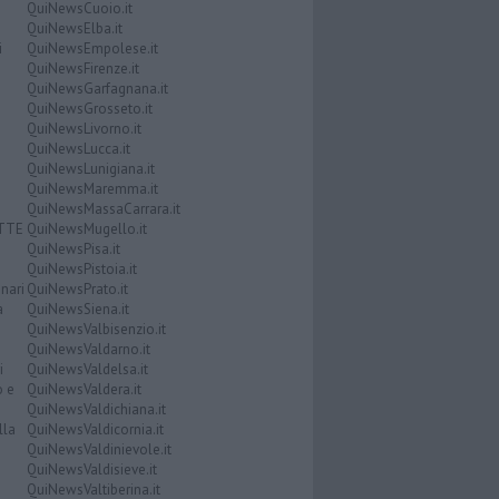
QuiNewsCuoio.it
QuiNewsElba.it
i
QuiNewsEmpolese.it
QuiNewsFirenze.it
QuiNewsGarfagnana.it
QuiNewsGrosseto.it
QuiNewsLivorno.it
QuiNewsLucca.it
QuiNewsLunigiana.it
QuiNewsMaremma.it
QuiNewsMassaCarrara.it
ATTE
QuiNewsMugello.it
QuiNewsPisa.it
QuiNewsPistoia.it
nari
QuiNewsPrato.it
a
QuiNewsSiena.it
QuiNewsValbisenzio.it
QuiNewsValdarno.it
i
QuiNewsValdelsa.it
o e
QuiNewsValdera.it
QuiNewsValdichiana.it
lla
QuiNewsValdicornia.it
QuiNewsValdinievole.it
QuiNewsValdisieve.it
QuiNewsValtiberina.it