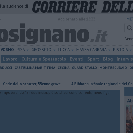
alla audience di
o
Aggiornato alle 15:33
ME
Vene
IVORNO
PISA
GROSSETO
LUCCA
MASSA CARRARA
PISTOIA
Lavoro
Cultura e Spettacolo
Eventi
Sport
Blog
Intervi
RDUCCI
CASTELLINA MARITTIMA
CECINA
GUARDISTALLO
MONTESCUDAIO
O
allo scooter, 55enne grave
A Bibbona la finale regionale del Cantagiro
Ab