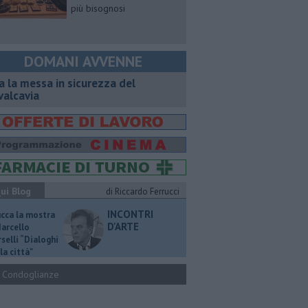
più bisognosi
DOMANI AVVENNE
a la messa in sicurezza del
valcavia
ui Blog
di Riccardo Ferrucci
INCONTRI
ucca la mostra
D'ARTE
Marcello
selli “Dialoghi
la città"
Condoglianze