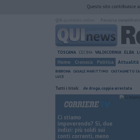
Questo sito contribuisce 
QUI
quotidiano online.
Percorso semplificat
TOSCANA
CECINA
VALDICORNIA
ELBA
L
Home
Cronaca
Politica
Attualità
BIBBONA
CASALE MARITTIMO
CASTAGNETO CA
LUCE
icoltura contraria
Coltiva e vende droga, coppia arrestata
Tutti i titoli:
Cade d
Ci stiamo
impoverendo? Sì, due
indizi: più soldi sui
conti correnti, meno