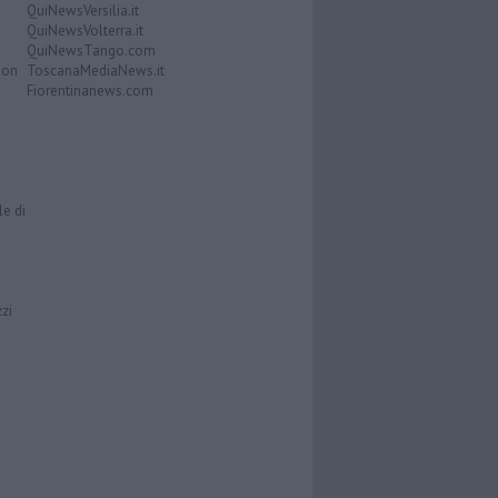
QuiNewsVersilia.it
QuiNewsVolterra.it
QuiNewsTango.com
Don
ToscanaMediaNews.it
Fiorentinanews.com
le di
zzi