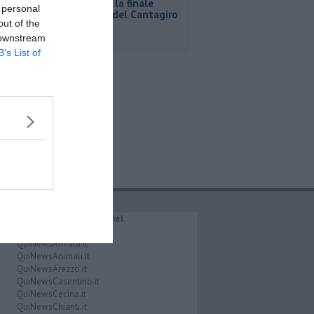
A Bibbona la finale
 personal
regionale del Cantagiro
out of the
 downstream
B’s List of
IL NETWORK QuiNews.net
QuiNewsAbetone.it
QuiNewsAmiata.it
QuiNewsAnimali.it
QuiNewsArezzo.it
QuiNewsCasentino.it
QuiNewsCecina.it
QuiNewsChianti.it