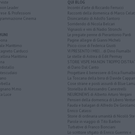
rviste
QUI BLOG
nion Leader
Incontri d'arte di Riccardo Ferrucci
rese & Professioni
Racconti della domenica di Marco Celat
grammazione Cinema
Disincantato di Adolfo Santoro
Sorridendo di Nicola Belcari
Vignaioli e vini di Nadio Stronchi
MUNI
Le pregiate penne di Pierantonio Pardi
bona
Pagine allegre di Gianni Micheli
ale Marittimo
Psico-cose di Federica Giusti
tagneto Carducci
VI PRESENTO I MIEI... di Dino Fiumalbi
ellina Marittima
Le stelle di Astrea di Edit Permay
ina
STORIE VISPE MA NON TROPPO DISTR
distallo
di Dario Dal Canto
tescudaio
Progettare il benessere di Erica Fiumalbi
iano
La Toscana della birra di Davide Cappan
rbella
Cose strane e posti assurdi di Blue Lam
ignano M.mo
Storielba di Alessandro Canestrelli
ta Luce
NEURONEWS di Alberto Arturo Vergani
Pensieri della domenica di Libero Ventur
Fauda e balagan di Alfredo De Girolam
Enrico Catassi
Storie di ordinaria umanità di Nicolò Ste
Parole in viaggio di Tito Barbini
Turbative di Franco Bonciani
Lo scrittore sfigato di Enrico Guerrini e