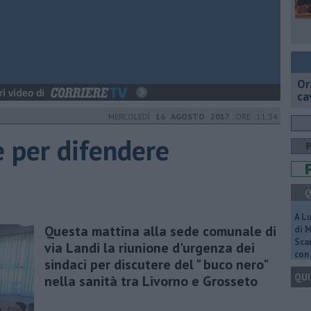
Or
ca
MERCOLEDÌ
16 AGOSTO 2017
ORE 11:34
e per difendere
Q
A L
Questa mattina alla sede comunale di
di 
Scar
via Landi la riunione d'urgenza dei
con 
sindaci per discutere del " buco nero"
QUI
nella sanità tra Livorno e Grosseto