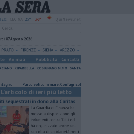
25°
36°
TEO:
CECINA
QuiNews.net
rdì
07 Agosto 2026
PRATO
FIRENZE
SIENA
AREZZO
ste
Animali
Pubblicità
Contatti
RCIANO
RIPARBELLA
ROSIGNANO M.MO
SANTA
Parco eolico in mare, Confagricoltura contraria
Coltiva e vende d
L'articolo di ieri più letto
iti sequestrati in dono alla Caritas
La Guardia di Finanza ha
messo a disposizione gli
indumenti contraffatti ed
hà organizzato anche una
raccolta di solidarietà per i