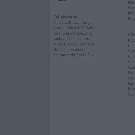
Inte
Opi
Imp
Collaboratori
Pro
Marcella Bitozzi, Sergio
Braccini, Michele Bufalino,
Valentina Caffieri, Linda
CO
Giuliani, Dina Laurenzi,
Bib
Monica Nocciolini, Paolo
Cas
Nocentini, Gabriele
Cas
Santarnecchi, Paola Silvi.
Cast
Cec
Guar
Mon
Orc
Ripa
Ros
San