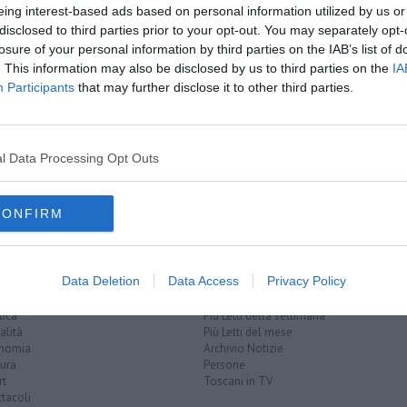
eing interest-based ads based on personal information utilized by us or
disclosed to third parties prior to your opt-out. You may separately opt-
losure of your personal information by third parties on the IAB’s list of
. This information may also be disclosed by us to third parties on the
IA
ra italiana
inaria
Participants
that may further disclose it to other third parties.
no
grosseto
val di cecina
asl
toscana
attacco cardiaco
l Data Processing Opt Outs
CONFIRM
Data Deletion
Data Access
Privacy Policy
EGORIE
RUBRICHE
naca
Le notizie di oggi
tica
Più Letti della settimana
alità
Più Letti del mese
nomia
Archivio Notizie
ura
Persone
rt
Toscani in TV
tacoli