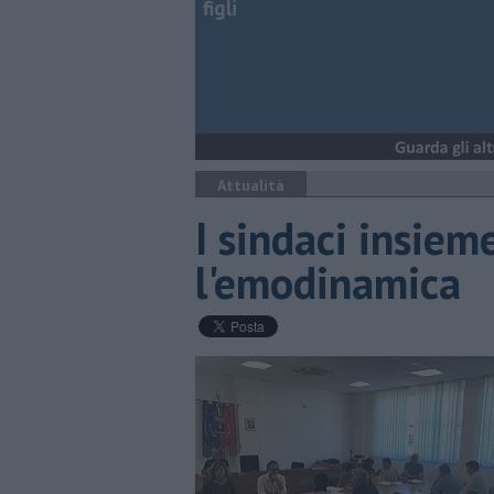
figli
Attualità
I sindaci insiem
l'emodinamica