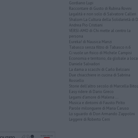
Gordiano Lupi
Raccontare di Gusto di Rubina Rovini
Legalità e non solo di Salvatore Calleri
Shalom La Cultura della Solidarietà di 
Andrea Pio Cristiani
VERSI-AMO di Chi mette al centro la
persona
Eureka! di Nausica Manzi
Tabasco senza filtro di Tabasco n.6
Ci vuole un fisico di Michele Campisi
Economia e territorio, da globale a loca
Daniele Salvadori
La dama a scacchi di Carlo Belciani
Due chiacchiere in cucina di Sabrina
Rossello
Storie dell'altro secolo di Marcella Bito
Easy ridere di Dario Greco
Legami d'amore di Malena ...
Musica e dintorni di Fausto Pirìto
Parole milonguere di Maria Caruso
Lo sguardo di Don Armando Zappolini
Leggere di Roberto Cerri