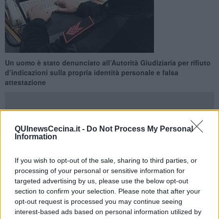
Un uomo è stato denunciato all’Autorità Giudiziaria per rifiuto
d’indicazioni sulla propria identità personale e falsa
attestazione
QUInewsCecina.it -
Do Not Process My Personal
Information
CECINA —
Nell’ambito di un servizio di controllo del territorio, i
militari del Nucleo Operativo e Radiomobile della Compagnia di
If you wish to opt-out of the sale, sharing to third parties, or
Cecina hanno denunciato in stato di libertà un uomo per aver
processing of your personal or sensitive information for
fornito
false attestazioni sulla propria identità
a seguito di
targeted advertising by us, please use the below opt-out
intervento presso una struttura di intrattenimento dove si era
section to confirm your selection. Please note that after your
introdotto abusivamente e disturbava i presenti.
opt-out request is processed you may continue seeing
L’uomo, risultato successivamente essere un 27enne originario
interest-based ads based on personal information utilized by
dell’est Europa ma residente nel padovano, con precedenti di