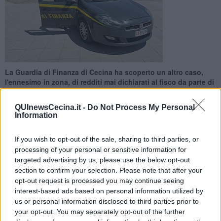
La Guardia di Finanza di Cecina ha scoperto un altro caso,
l'ennesimo in zona, di redditi mai dichiarati al fisco da parte di
badanti
QUInewsCecina.it -
Do Not Process My Personal
Information
If you wish to opt-out of the sale, sharing to third parties, or
processing of your personal or sensitive information for
CECINA —
Collaboratrice domestica “in nero”. 57enne, moldava,
targeted advertising by us, please use the below opt-out
residente a Cecina, ha
nascosto al fisco 10 mila euro.
Aveva
section to confirm your selection. Please note that after your
stipulato regolare contratto con il suo datore di lavoro ma non ha
opt-out request is processed you may continue seeing
“denunciato” all’Agenzia delle entrate le retribuzioni percepite tra il
interest-based ads based on personal information utilized by
2015 e il 2016. Soldi spediti nel suo Paese di residenza, a beneficio
us or personal information disclosed to third parties prior to
dei familiari.
your opt-out. You may separately opt-out of the further
"Le colf rappresentano figure professionali che svolgono mansioni