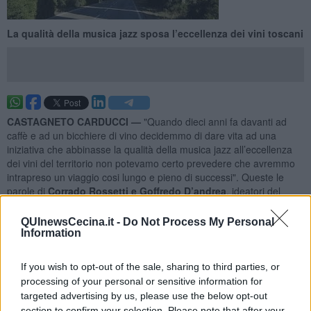
La qualità della musica jazz sposa l’eccellenza dei vini toscani
CASTAGNETO CARDUCCI —
"Quando dieci anni fa davanti ad
caffè e ad un bicchiere di vino decidemmo di dare vita ad una
iniziativa che abbinasse la qualità della musica jazz all’eccellenza
dei vini del territorio non potevamo certo prevedere che avremmo
intrapreso un viaggio cosi lungo e pieno di successi". Queste le
parole di
Corrado Rossetti e Goffredo D’andrea
, ideatori del
Bolgheri Jazz
che torna nella splendida cornice nel Comune di
Castagneto dal 5 al 7 settembre.
QUInewsCecina.it -
Do Not Process My Personal
Information
Bolgheri Jazz celebra quest’anno
i suoi dieci anni di attività
: dieci
anni che hanno visto crescere la manifestazione fino a farla
diventare un punto di riferimento di tutti gli amanti della musica di
If you wish to opt-out of the sale, sharing to third parties, or
qualità di tutto il territorio con un pubblico affezionato e numeroso
processing of your personal or sensitive information for
proveniente anche dall’estero.
targeted advertising by us, please use the below opt-out
section to confirm your selection. Please note that after your