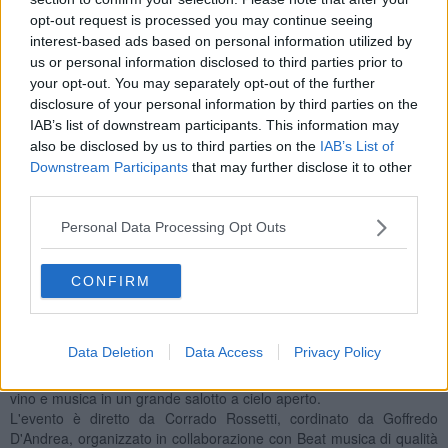
opt-out request is processed you may continue seeing
interest-based ads based on personal information utilized by
us or personal information disclosed to third parties prior to
"L'evento musicale che abbiamo creato - affermano Rossetti e
your opt-out. You may separately opt-out of the further
D’andreasi - si sposa perfettamente con la realtà di questo poetico
disclosure of your personal information by third parties on the
borgo, non lo stravolge, non lo aggredisce, ma ne mantiene integro
IAB’s list of downstream participants. This information may
l’equilibrio e la tipicità". "Siamo molto contenti di aver raggiunto
questi risultati - aggiungono - e desideriamo ringraziare tutti i nostri
also be disclosed by us to third parties on the
IAB’s List of
collaboratori che ci stanno dando sin dall'inizio il loro supporto, in
Downstream Participants
that may further disclose it to other
modo particolare tutti i musicisti che ogni anno con passione ed
third parties.
entusiasmo rendono magica questa iniziativa".
Personal Data Processing Opt Outs
venerdì 5,sabato 6,e domenica 7 settembre, a
Per tre giorni,
lle
ore 21 iniziano le degustazioni in musica: all'ingresso del borgo si
può acquistare con 12 euro il set degustazione comprensivo di
CONFIRM
sacca tracolla e calice personalizzati più tre coupon per le
degustazioni da consumarsi presso i vari produttori di vino presenti
in tutto il borgo. La peculiarità dell'evento è la
contemporaneità de
Data Deletion
Data Access
Privacy Policy
i quattro concerti in 4 punti diversi
del borgo che
accompagneranno i visitatori in una sorta di percorso guidato tra
vino e musica in un grande salotto a cielo aperto.
L'evento è diretto da Corrado Rossetti, cordinato da Goffredo
D'Andrea, organizzato in collaborazione con Beat musica di qualità