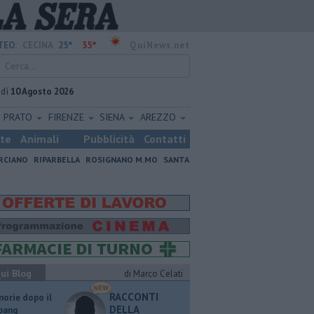
25°
35°
TEO:
CECINA
QuiNews.net
edì
10 Agosto 2026
PRATO
FIRENZE
SIENA
AREZZO
ste
Animali
Pubblicità
Contatti
RCIANO
RIPARBELLA
ROSIGNANO M.MO
SANTA
ui Blog
di Marco Celati
RACCONTI
orie dopo il
DELLA
 bang