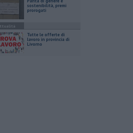
Parità di genere e
sostenibilità, premi
prorogati
ttualità
​Tutte le offerte di
lavoro in provincia di
Livorno