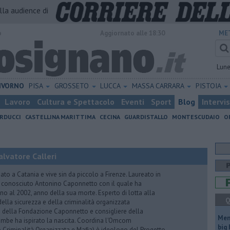
alla audience di
o
Aggiornato alle 18:30
ME
Lun
IVORNO
PISA
GROSSETO
LUCCA
MASSA CARRARA
PISTOIA
Lavoro
Cultura e Spettacolo
Eventi
Sport
Blog
Intervi
RDUCCI
CASTELLINA MARITTIMA
CECINA
GUARDISTALLO
MONTESCUDAIO
O
lvatore Calleri
ato a Catania e vive sin da piccolo a Firenze. Laureato in
a conosciuto Antonino Caponnetto con il quale ha
no al 2002, anno della sua morte. Esperto di lotta alla
Q
ella sicurezza e della criminalità organizzata
e della Fondazione Caponnetto e consigliere della
Mem
rambe ha ispirato la nascita. Coordina l'Omcom
big
 Criminalità Organizzata e Mafia) è ideologo del Progetto