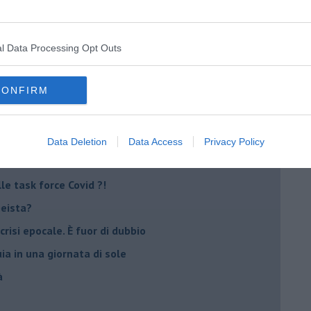
Stati Uniti d'Europa
l Data Processing Opt Outs
nche la mafia
CONFIRM
io
 del paese
re totalitarismi
Data Deletion
Data Access
Privacy Policy
eranno?
e task force Covid ?!
peista?
crisi epocale. È fuor di dubbio
ia in una giornata di sole
à