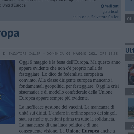
i Uniti d'Europa.
Vedi tutti
gli articoli
del blog di Salvatore Calleri
QUI
ropa
Ult
DI SALVATORE CALLERI - DOMENICA
09 MAGGIO 2021
ORE 15:58
C
Oggi 9 maggio è la festa dell'Europa. Ma questo anno
appare evidente che non c'è proprio nulla da
festeggiare. Lo dico da federalista europeista
convinto. Alla classe dirigente europea mancano i
fondamentali geopolitici per festeggiare. Oggi la crisi
sistematica e di modello confederale della Unione
L
Europea appare sempre più evidente.
La inefficace gestione dei vaccini. La mancanza di
unità sui diritti. L'andare in ordine sparso dei singoli
stati su molte questioni prima tra tutte la solidarietà.
La mancanza di una linea politica e di una
A
conseguente visione. La
Unione Europea
anche a