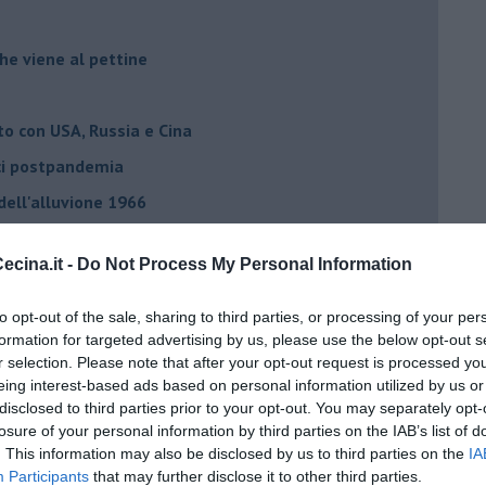
he viene al pettine
to con USA, Russia e Cina
ci postpandemia
dell'alluvione 1966
el covid
cina.it -
Do Not Process My Personal Information
ista
to opt-out of the sale, sharing to third parties, or processing of your per
formation for targeted advertising by us, please use the below opt-out s
emonizzare
r selection. Please note that after your opt-out request is processed y
eing interest-based ads based on personal information utilized by us or
disclosed to third parties prior to your opt-out. You may separately opt-
ora più buia
losure of your personal information by third parties on the IAB’s list of
 se parla troppo poco
. This information may also be disclosed by us to third parties on the
IA
Participants
that may further disclose it to other third parties.