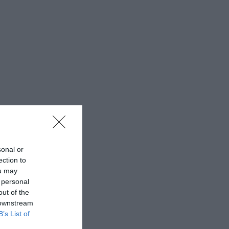
sonal or
ection to
ou may
 personal
out of the
 downstream
B’s List of