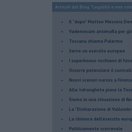
Articoli dal Blog “Legalità e non sol
Il “dopo” Matteo Messina De
Vademecum antimafia per gli 
Toscana chiama Palermo
Serve un esercito europeo
I superbonus rischiano di favo
Occorre potenziare il controll
​Nuovi scenari narcos a Firenz
Alla 'ndrangheta piace la Tos
Siamo in una situazione di Re
La "Dichiarazione di Vallombr
La chimera dell'esercito eur
Politicamente scorrevole