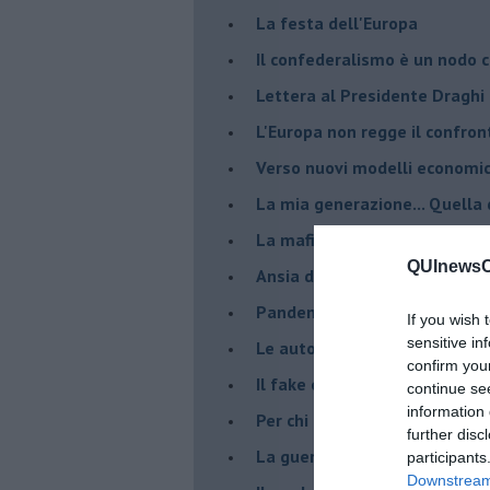
La festa dell'Europa
Il confederalismo è un nodo c
Lettera al Presidente Draghi
L'Europa non regge il confron
Verso nuovi modelli economi
​La mia generazione... Quella 
​La mafia sanitaria ai tempi d
QUInewsCe
Ansia da Covid
Pandemia e modello neoliber
If you wish 
sensitive in
Le auto diesel non son da d
confirm you
​Il fake e la mafia
continue se
information 
Per chi combatte la mafia è l'
further disc
La guerra nell'ex Jugoslavia,
participants
Downstream 