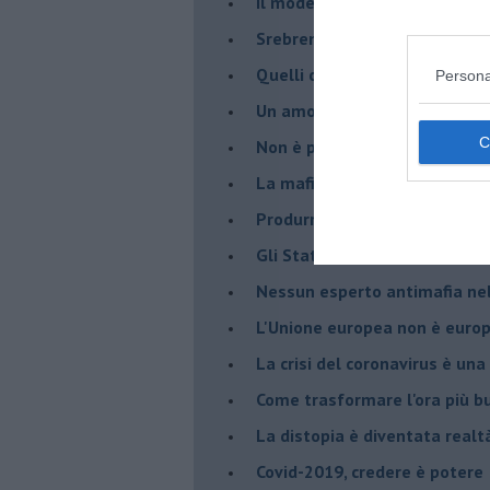
Il modello da seguire per gli 
Srebrenica 25° anniversario
Quelli che... rompono le balle
Persona
Un amore che ci ha portato a
Non è proprio un bel 23 magg
La mafia è il primo problema
Produrre benessere per evita
Gli Stati Uniti d'Europa nasc
Nessun esperto antimafia nell
L'Unione europea non è euro
La crisi del coronavirus è una 
Come trasformare l'ora più bu
​La distopia è diventata realt
Covid-2019, credere è potere