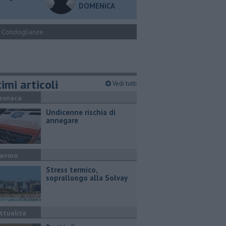
DOMENICA
Condoglianze
imi articoli
Vedi tutti
ronaca
Undicenne rischia di
annegare
avoro
Stress termico,
sopralluogo alla Solvay
ttualità