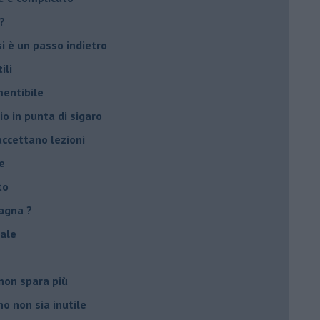
?
si è un passo indietro
ili
mentibile
io in punta di sigaro
accettano lezioni
e
to
agna ?
male
non spara più
o non sia inutile