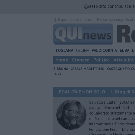
Questo sito contribuisce 
QUI
quotidiano online.
Percorso semplificat
TOSCANA
CECINA
VALDICORNIA
ELBA
L
Home
Cronaca
Politica
Attualità
BIBBONA
CASALE MARITTIMO
CASTAGNETO CA
LUCE
LEGALITÀ E NON SOLO — il Blog di Sa
Salvatore Calleri (1966) è n
giurisprudenza nel 1991 h
collaborato strettamente fi
mafia, analista nel campo d
internazionale è president
Fondazione Pertini. Di ent
(Osservatorio Mediterraneo