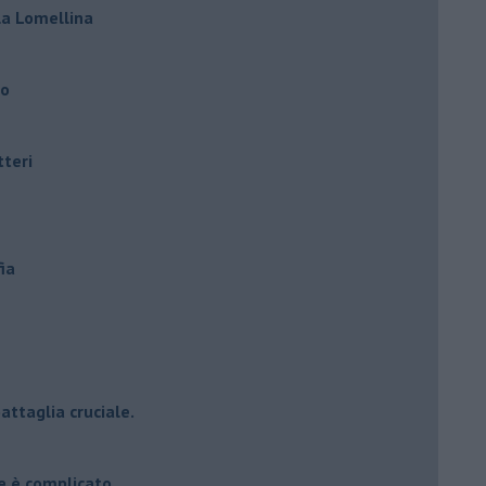
lla Lomellina
ro
tteri
ia
attaglia cruciale.
e è complicato