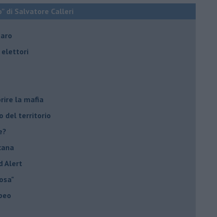
o” di Salvatore Calleri
naro
elettori
rire la mafia
o del territorio
e?
cana
d Alert
osa"
opeo