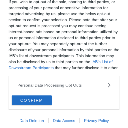
If you wish to opt-out of the sale, sharing to third parties, or
Salvatore Calleri
processing of your personal or sensitive information for
targeted advertising by us, please use the below opt-out
section to confirm your selection. Please note that after your
opt-out request is processed you may continue seeing
interest-based ads based on personal information utilized by
us or personal information disclosed to third parties prior to
your opt-out. You may separately opt-out of the further
Se vuoi leggere le notizie principali della Toscana iscriviti alla
Newsletter QUInews - ToscanaMedia.
Arriva gratis tutti i giorni
disclosure of your personal information by third parties on the
alle 20:00 direttamente nella tua casella di posta.
IAB’s list of downstream participants. This information may
also be disclosed by us to third parties on the
IAB’s List of
Basta cliccare
QUI
Downstream Participants
that may further disclose it to other
Ti potrebbe interessare anche:
third parties.
Articoli dal Blog “Legalità e non solo” di Salvatore Calleri
Personal Data Processing Opt Outs
Il “dopo” Matteo Messina Denaro
Vademecum antimafia per gli elettori
CONFIRM
Toscana chiama Palermo
Serve un esercito europeo
I superbonus rischiano di favorire la mafia
Data Deletion
Data Access
Privacy Policy
Occorre potenziare il controllo del territorio
​Nuovi scenari narcos a Firenze?