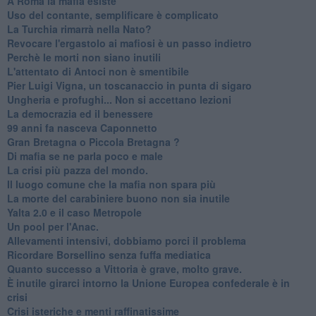
A Roma la mafia esiste
Uso del contante, semplificare è complicato
La Turchia rimarrà nella Nato?
Revocare l'ergastolo ai mafiosi è un passo indietro
Perchè le morti non siano inutili
L'attentato di Antoci non è smentibile
Pier Luigi Vigna, un toscanaccio in punta di sigaro
Ungheria e profughi... Non si accettano lezioni
La democrazia ed il benessere
99 anni fa nasceva Caponnetto
Gran Bretagna o Piccola Bretagna ?
Di mafia se ne parla poco e male
La crisi più pazza del mondo.
Il luogo comune che la mafia non spara più
La morte del carabiniere buono non sia inutile
Yalta 2.0 e il caso Metropole
​Un pool per l'Anac.
Allevamenti intensivi, dobbiamo porci il problema
Ricordare Borsellino senza fuffa mediatica
​Quanto successo a Vittoria è grave, molto grave.
​È inutile girarci intorno la Unione Europea confederale è in
crisi
Crisi isteriche e menti raffinatissime