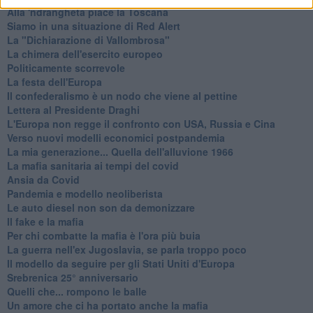
Alla 'ndrangheta piace la Toscana
Siamo in una situazione di Red Alert
La "Dichiarazione di Vallombrosa"
La chimera dell'esercito europeo
Politicamente scorrevole
La festa dell'Europa
Il confederalismo è un nodo che viene al pettine
Lettera al Presidente Draghi
L'Europa non regge il confronto con USA, Russia e Cina
Verso nuovi modelli economici postpandemia
​La mia generazione... Quella dell'alluvione 1966
​La mafia sanitaria ai tempi del covid
Ansia da Covid
Pandemia e modello neoliberista
Le auto diesel non son da demonizzare
​Il fake e la mafia
Per chi combatte la mafia è l'ora più buia
La guerra nell'ex Jugoslavia, se parla troppo poco
Il modello da seguire per gli Stati Uniti d'Europa
Srebrenica 25° anniversario
Quelli che... rompono le balle
Un amore che ci ha portato anche la mafia