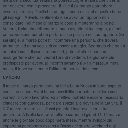
per decidere come procedere. Il 17 e il 24 marzo potrebbero
essere giornate più critiche, ad ogni modo riuscirai a gestire bene
gli impegni. A livello sentimentale se avevi un rapporto non
consolidato, nel mese di marzo le cose si metteranno a posto.
Venere, il pianeta dell’amore in buon aspetto al tuo segno, già nel
primo weekend potrebbe portare cose positive nel tuo rapporto. Se
sei single, a marzo potresti incontrare una persona, che troverai
attraente, ed avrai voglia di conoscerla meglio. Sperando che non ti
annoierà con i discorsi troppo seri, potresti affezionarti ed
accorgertene che non vedrai l’ora di rivederla. Le giornate più
predisposte per eventuali incontri saranno il 9-10 marzo, a metà
mese, il terzo weekend e l’ultima domenica del mese.
CANCRO
Il mese di marzo parte con una bella Luna Nuova in buon aspetto
con il tuo segno. Avrai buone possibilitá per poter decidere cosa
vorresti a livello lavorativo ed affettivo, potrebbe essere necessario
chiudere con qualcosa, per dare spazio alle novitá nella tua vita. Il
6-7 marzo troverai gli influssi planetari favorevoli per la tua
decisione. A livello lavorativo ottime saranno i giorni 11-12 marzo,
anche le giornate poco dopo metá mese, mentre sviluppi piú
importanti potrebbero esserci all’inizio del quarto weekend e gli