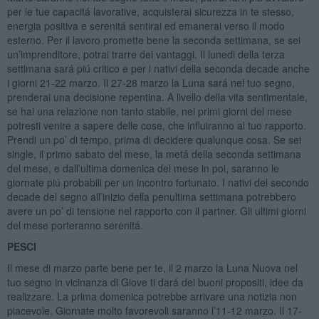
per le tue capacitá lavorative, acquisterai sicurezza in te stesso,
energia positiva e serenitá sentirai ed emanerai verso il modo
esterno. Per il lavoro promette bene la seconda settimana, se sei
un’imprenditore, potrai trarre dei vantaggi. Il lunedi della terza
settimana sará piú critico e per i nativi della seconda decade anche
i giorni 21-22 marzo. Il 27-28 marzo la Luna sará nel tuo segno,
prenderai una decisione repentina. A livello della vita sentimentale,
se hai una relazione non tanto stabile, nei primi giorni del mese
potresti venire a sapere delle cose, che influiranno al tuo rapporto.
Prendi un po’ di tempo, prima di decidere qualunque cosa. Se sei
single, il primo sabato del mese, la metá della seconda settimana
del mese, e dall’ultima domenica del mese in poi, saranno le
giornate piú probabili per un incontro fortunato. I nativi del secondo
decade del segno all’inizio della penultima settimana potrebbero
avere un po’ di tensione nel rapporto con il partner. Gli ultimi giorni
del mese porteranno serenitá.
PESCI
Il mese di marzo parte bene per te, il 2 marzo la Luna Nuova nel
tuo segno in vicinanza di Giove ti dará dei buoni propositi, idee da
realizzare. La prima domenica potrebbe arrivare una notizia non
piacevole. Giornate molto favorevoli saranno l’11-12 marzo. Il 17-