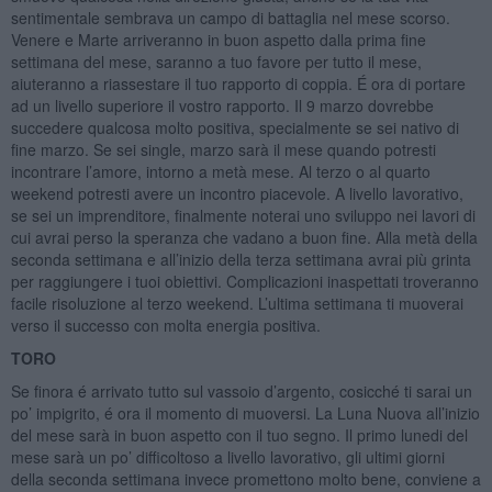
sentimentale sembrava un campo di battaglia nel mese scorso.
Venere e Marte arriveranno in buon aspetto dalla prima fine
settimana del mese, saranno a tuo favore per tutto il mese,
aiuteranno a riassestare il tuo rapporto di coppia. É ora di portare
ad un livello superiore il vostro rapporto. Il 9 marzo dovrebbe
succedere qualcosa molto positiva, specialmente se sei nativo di
fine marzo. Se sei single, marzo sarà il mese quando potresti
incontrare l’amore, intorno a metà mese. Al terzo o al quarto
weekend potresti avere un incontro piacevole. A livello lavorativo,
se sei un imprenditore, finalmente noterai uno sviluppo nei lavori di
cui avrai perso la speranza che vadano a buon fine. Alla metà della
seconda settimana e all’inizio della terza settimana avrai più grinta
per raggiungere i tuoi obiettivi. Complicazioni inaspettati troveranno
facile risoluzione al terzo weekend. L’ultima settimana ti muoverai
verso il successo con molta energia positiva.
TORO
Se finora é arrivato tutto sul vassoio d’argento, cosicché ti sarai un
po’ impigrito, é ora il momento di muoversi. La Luna Nuova all’inizio
del mese sarà in buon aspetto con il tuo segno. Il primo lunedi del
mese sarà un po’ difficoltoso a livello lavorativo, gli ultimi giorni
della seconda settimana invece promettono molto bene, conviene a