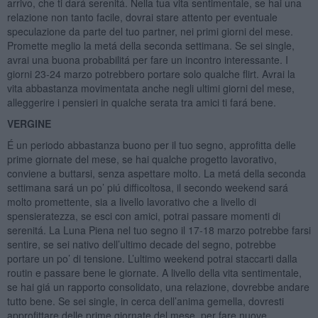
arrivo, che ti dará serenitá. Nella tua vita sentimentale, se hai una
relazione non tanto facile, dovrai stare attento per eventuale
speculazione da parte del tuo partner, nei primi giorni del mese.
Promette meglio la metá della seconda settimana. Se sei single,
avrai una buona probabilitá per fare un incontro interessante. I
giorni 23-24 marzo potrebbero portare solo qualche flirt. Avrai la
vita abbastanza movimentata anche negli ultimi giorni del mese,
alleggerire i pensieri in qualche serata tra amici ti fará bene.
VERGINE
É un periodo abbastanza buono per il tuo segno, approfitta delle
prime giornate del mese, se hai qualche progetto lavorativo,
conviene a buttarsi, senza aspettare molto. La metá della seconda
settimana sará un po’ piú difficoltosa, il secondo weekend sará
molto promettente, sia a livello lavorativo che a livello di
spensieratezza, se esci con amici, potrai passare momenti di
serenitá. La Luna Piena nel tuo segno il 17-18 marzo potrebbe farsi
sentire, se sei nativo dell’ultimo decade del segno, potrebbe
portare un po’ di tensione. L’ultimo weekend potrai staccarti dalla
routin e passare bene le giornate. A livello della vita sentimentale,
se hai giá un rapporto consolidato, una relazione, dovrebbe andare
tutto bene. Se sei single, in cerca dell’anima gemella, dovresti
approfittare delle prime giornate del mese, per fare nuove