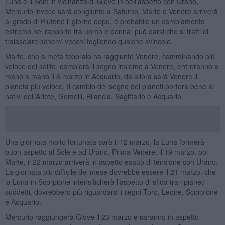
Luna e il Sole in vicinanza di Giove in bell’aspetto con Urano,
Mercurio invece sarà congiunto a Saturno. Marte e Venere arriverà
al grado di Plutone il giorno dopo, é probabile un cambiamento
estremo nel rapporto tra uomo e donna, può darsi che si tratti di
tralasciare schemi vecchi togliendo qualche svincolo.
Marte, che a metà febbraio ha raggiunto Venere, camminando più
veloce del solito, cambierà il segno insieme a Venere, entreranno a
mano a mano il 6 marzo in Acquario, da allora sarà Venere il
pianeta più veloce. Il cambio del segno dei pianeti porterà bene ai
nativi dell’Ariete, Gemelli, Bilancia, Sagittario e Acquario.
Una giornata molto fortunata sarà il 12 marzo, la Luna formerà
buon aspetto al Sole e ad Urano. Prima Venere, il 19 marzo, poi
Marte, il 22 marzo arriverà in aspetto esatto di tensione con Urano.
La giornata più difficile del mese dovrebbe essere il 21 marzo, che
la Luna in Scorpione intensificherà l’aspetto di sfida tra i pianeti
suddetti, dovrebbero più riguardarsi i segni Toro, Leone, Scorpione
e Acquario.
Mercurio raggiungerà Giove il 23 marzo e saranno in aspetto