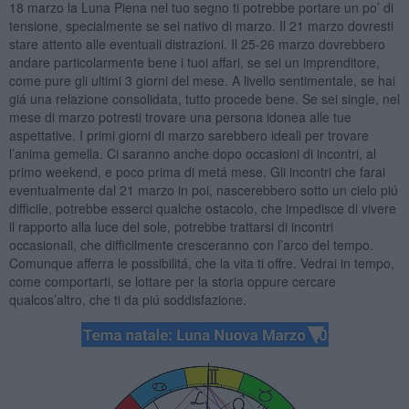
18 marzo la Luna Piena nel tuo segno ti potrebbe portare un po’ di
tensione, specialmente se sei nativo di marzo. Il 21 marzo dovresti
stare attento alle eventuali distrazioni. Il 25-26 marzo dovrebbero
andare particolarmente bene i tuoi affari, se sei un imprenditore,
come pure gli ultimi 3 giorni del mese. A livello sentimentale, se hai
giá una relazione consolidata, tutto procede bene. Se sei single, nel
mese di marzo potresti trovare una persona idonea alle tue
aspettative. I primi giorni di marzo sarebbero ideali per trovare
l’anima gemella. Ci saranno anche dopo occasioni di incontri, al
primo weekend, e poco prima di metá mese. Gli incontri che farai
eventualmente dal 21 marzo in poi, nascerebbero sotto un cielo piú
difficile, potrebbe esserci qualche ostacolo, che impedisce di vivere
il rapporto alla luce del sole, potrebbe trattarsi di incontri
occasionali, che difficilmente cresceranno con l’arco del tempo.
Comunque afferra le possibilitá, che la vita ti offre. Vedrai in tempo,
come comportarti, se lottare per la storia oppure cercare
qualcos’altro, che ti da piú soddisfazione.