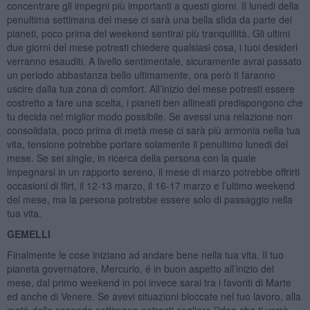
concentrare gli impegni più importanti a questi giorni. Il lunedi della
penultima settimana del mese ci sarà una bella sfida da parte dei
pianeti, poco prima del weekend sentirai più tranquillità. Gli ultimi
due giorni del mese potresti chiedere qualsiasi cosa, i tuoi desideri
verranno esauditi. A livello sentimentale, sicuramente avrai passato
un periodo abbastanza bello ultimamente, ora però ti faranno
uscire dalla tua zona di comfort. All’inizio del mese potresti essere
costretto a fare una scelta, i pianeti ben allineati predispongono che
tu decida nel miglior modo possibile. Se avessi una relazione non
consolidata, poco prima di metà mese ci sarà più armonia nella tua
vita, tensione potrebbe portare solamente il penultimo lunedi del
mese. Se sei single, in ricerca della persona con la quale
impegnarsi in un rapporto sereno, il mese di marzo potrebbe offrirti
occasioni di flirt, il 12-13 marzo, il 16-17 marzo e l’ultimo weekend
del mese, ma la persona potrebbe essere solo di passaggio nella
tua vita.
GEMELLI
Finalmente le cose iniziano ad andare bene nella tua vita. Il tuo
pianeta governatore, Mercurio, é in buon aspetto all’inizio del
mese, dal primo weekend in poi invece sarai tra i favoriti di Marte
ed anche di Venere. Se avevi situazioni bloccate nel tuo lavoro, alla
metà della seconda settimana potresti cogliere l’idea che ti verrà,