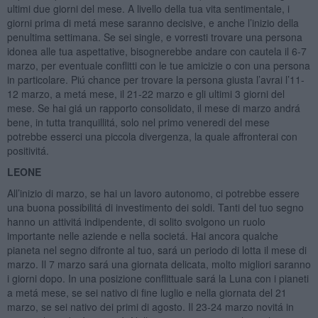
ultimi due giorni del mese. A livello della tua vita sentimentale, i
giorni prima di metá mese saranno decisive, e anche l’inizio della
penultima settimana. Se sei single, e vorresti trovare una persona
idonea alle tua aspettative, bisognerebbe andare con cautela il 6-7
marzo, per eventuale conflitti con le tue amicizie o con una persona
in particolare. Piú chance per trovare la persona giusta l’avrai l’11-
12 marzo, a metá mese, il 21-22 marzo e gli ultimi 3 giorni del
mese. Se hai giá un rapporto consolidato, il mese di marzo andrá
bene, in tutta tranquillitá, solo nel primo veneredi del mese
potrebbe esserci una piccola divergenza, la quale affronterai con
positivitá.
LEONE
All’inizio di marzo, se hai un lavoro autonomo, ci potrebbe essere
una buona possibilitá di investimento dei soldi. Tanti del tuo segno
hanno un attivitá indipendente, di solito svolgono un ruolo
importante nelle aziende e nella societá. Hai ancora qualche
pianeta nel segno difronte al tuo, sará un periodo di lotta il mese di
marzo. Il 7 marzo sará una giornata delicata, molto migliori saranno
i giorni dopo. In una posizione conflittuale sará la Luna con i pianeti
a metá mese, se sei nativo di fine luglio e nella giornata del 21
marzo, se sei nativo dei primi di agosto. Il 23-24 marzo novitá in