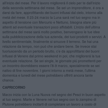
all’inizio del mese. Per il lavoro migliorerá il cielo per te dall’inizio
della seconda settimana del mese. Se sei un imprenditore, é ora a
darsi da fare, approfittando dei buoni influssi dal cielo, intorno alla
metá del mese. Il 23-24 marzo la Luna sará nel tuo segno ma in
aspetto di tensione con Mercurio e Nettuno, bisogna stare piú
attenti ad eventuale transazioni poco affidabili. L’inizio dell’ultima
settimana del mese sará molto positivo, benvengano le tue idee
sulla pubblicizzazione della tua azienda, dei tuoi prodotti o servizi. A
livello sentimentale, finalmente si smuove il terreno. Se hai una
relazione da tempo, non puó che andare bene. Se invece stai
fuoriuscendo da un periodo brutto, c’e da approfittarsi dei buoni
influssi di Venere dal primo weekend in poi, che migliorerá la tua
eventuale relazione. Se sei single, le giornate piú promettenti per
un incontro dovrebbero essere l’8-9 marzo, specialmente se sei
nativo di fine novembre. I giorni intorno a metá mese, l’ultima
domenica e lunedi del mese potrebbero offrirti ancora tante
chance.
CAPRICORNO
Marzo inizia con la Luna Nuova nel segno dei Pesci in buon aspetto
al tuo segno. Marte e Venere nel tuo segno con lo zampino di
Plutone potrebbero incitarti di completare un lavoro a costo di