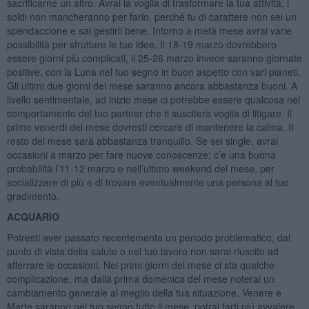
sacrificarne un altro. Avrai la voglia di trasformare la tua attività, i
soldi non mancheranno per farlo, perché tu di carattere non sei un
spendaccione e sai gestirli bene. Intorno a metà mese avrai varie
possibilità per sfruttare le tue idee. Il 18-19 marzo dovrebbero
essere giorni più complicati, il 25-26 marzo invece saranno giornate
positive, con la Luna nel tuo segno in buon aspetto con vari pianeti.
Gli ultimi due giorni del mese saranno ancora abbastanza buoni. A
livello sentimentale, ad inizio mese ci potrebbe essere qualcosa nel
comportamento del tuo partner che ti susciterà voglia di litigare. Il
primo venerdi del mese dovresti cercare di mantenere la calma. Il
resto del mese sarà abbastanza tranquillo. Se sei single, avrai
occasioni a marzo per fare nuove conoscenze; c’e una buona
probabilità l’11-12 marzo e nell’ultimo weekend del mese, per
socializzare di più e di trovare eventualmente una persona al tuo
gradimento.
ACQUARIO
Potresti aver passato recentemente un periodo problematico, dal
punto di vista della salute o nel tuo lavoro non sarai riuscito ad
afferrare le occasioni. Nei primi giorni del mese ci sta qualche
complicazione, ma dalla prima domenica del mese noterai un
cambiamento generale al meglio della tua situazione. Venere e
Marte saranno nel tuo segno tutto il mese, potrai farti piú avvalere