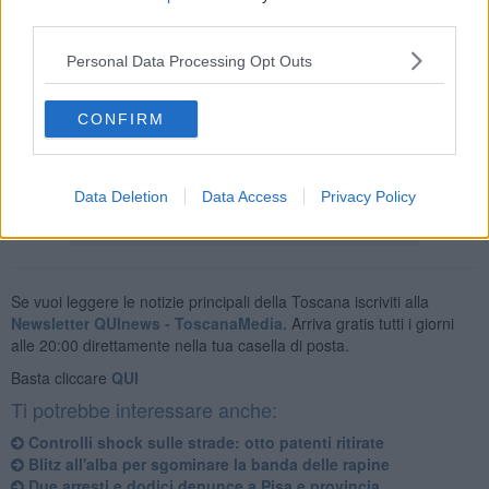
third parties.
I controlli dei Carabinieri, infatti, avrebbero permesso di accertare
la condotta dell'uomo e di ritenere come gli arresti domiciliari
Personal Data Processing Opt Outs
fossero
inadeguati
. Per questo, alla fine, il giudice ha deciso per
l'inasprimento della reclusione.
CONFIRM
Alla fine il 41enne, su disposizione del sostituto procuratore di
turno, è stato trasferito al
carcere di Livorno
.
Data Deletion
Data Access
Privacy Policy
Se vuoi leggere le notizie principali della Toscana iscriviti alla
Newsletter QUInews - ToscanaMedia.
Arriva gratis tutti i giorni
alle 20:00 direttamente nella tua casella di posta.
Basta cliccare
QUI
Ti potrebbe interessare anche:
Controlli shock sulle strade: otto patenti ritirate
Blitz all'alba per sgominare la banda delle rapine
Due arresti e dodici denunce a Pisa e provincia