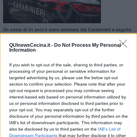
Un uomo di 41 anni è stato arrestato dai Carabinieri a seguito
di un'ordinanza di custodia cautelare emessa dalla Corte
d'Appello di Firenze
QUInewsCecina.it -
Do Not Process My Personal
Information
If you wish to opt-out of the sale, sharing to third parties, or
processing of your personal or sensitive information for
targeted advertising by us, please use the below opt-out
GUARDISTALLO —
Nei giorni scorsi i
Carabinieri
della stazione di
section to confirm your selection. Please note that after your
Guardistallo hanno arrestato
un uomo di 41 anni
per l'esecuzione
opt-out request is processed you may continue seeing
di un'ordinanza di
custodia cautelare in carcere
, emessa dalla
interest-based ads based on personal information utilized by
prima sezione penale della Corte d'Appello di Firenze.
us or personal information disclosed to third parties prior to
Il provvedimento, hanno spiegato i militari, scaturisce dalle
your opt-out. You may separately opt-out of the further
presunte
violazioni degli arresti domiciliari
da parte dell'uomo,
disclosure of your personal information by third parties on the
che stava scontando all'interno di una struttura ricettiva del posto.
IAB’s list of downstream participants. This information may
also be disclosed by us to third parties on the
IAB’s List of
Downstream Participants
that may further disclose it to other