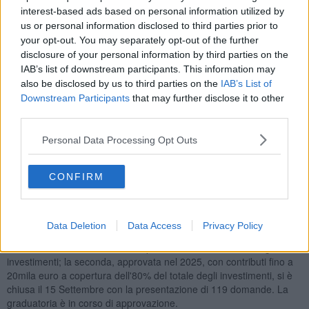
all’accordo di collaborazione firmato lo scorso Maggio.
interest-based ads based on personal information utilized by
L’avviso prevede che i ristori, per importi di massimo 10mila euro,
us or personal information disclosed to third parties prior to
saranno concessi sulla base della differenza tra il fatturato del
your opt-out. You may separately opt-out of the further
trimestre 2025 interessato dagli eventi ed il valore mediano del
disclosure of your personal information by third parties on the
fatturato delle stesso periodo dei tre anni precedenti, a fronte di
IAB’s list of downstream participants. This information may
una perdita minima del 30%. Il procedimento è a sportello fino ad
also be disclosed by us to third parties on the
IAB’s List of
esaurimento delle risorse. Il soggetto gestore è Sviluppo Toscana.
Downstream Participants
that may further disclose it to other
third parties.
Personal Data Processing Opt Outs
Il provvedimento si differenzia dagli altri interventi regionali attivati
per gli eventi di Novembre 2023, destinati al sostegno di nuovi
CONFIRM
investimenti o all'abbattimento di interessi a fronte di finanziamenti
bancari a sostegno della liquidità.
Il bando a sostegno della liquidità è sempre aperto mentre quello
Data Deletion
Data Access
Privacy Policy
per investimenti ha visto due edizioni: la prima edizione, del 2024,
con contributi di 5mila euro a copertura anche del 100% degli
investimenti; la seconda, approvata nel 2025, con contributi fino a
20mila euro a copertura dell'80% del totale degli investimenti, si è
chiusa il 15 Settembre con la presentazione di 119 domande. La
graduatoria è in corso di approvazione.