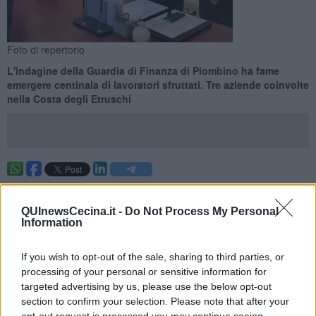
Foto di repertorio
L'indagine della Guardia di Finanza di Piombino ha fame
emergere centinaia di lavoratori sfruttati. Tre aziende coinvolte
nella Costa degli Etruschi
PIOMBINO —
Tre aziende agricole sulla Costa degli Etruschi e
Maremma, tra Livorno e Grosseto, sono finite nel mirino dei
QUInewsCecina.it -
Do Not Process My Personal
finanzieri della compagnia di Piombino, sotto il coordinamento della
Information
Procura della Repubblica di Livorno, per una operazione sul lavoro
nero.
If you wish to opt-out of the sale, sharing to third parties, or
L'indagine è iniziata nel Luglio del 2019 e dal lavoro degli
processing of your personal or sensitive information for
investigatori sarebbe emerso che alcuni imprenditori reclutavano e
targeted advertising by us, please use the below opt-out
organizzavano la manodopera di
centinaia di lavoratori, sia
section to confirm your selection. Please note that after your
italiani che stranieri
, impiegandoli in nero a 2,50 euro l'ora, in