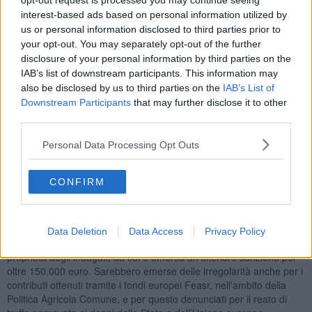
opt-out request is processed you may continue seeing
condizioni di sfruttamento e obbligati a vivere in affitto in un
interest-based ads based on personal information utilized by
casolare abusivo. Al termine delle ricostruzioni fiscali e contributive
us or personal information disclosed to third parties prior to
relative a centinaia di posizioni lavorative irregolari, le Fiamme
your opt-out. You may separately opt-out of the further
Gialle piombinesi hanno deferito i tre responsabili alla Procura della
disclosure of your personal information by third parties on the
Repubblica di Livorno per il reato di intermediazione illecita e
IAB’s list of downstream participants. This information may
sfruttamento del lavoro.
also be disclosed by us to third parties on the
IAB’s List of
Downstream Participants
that may further disclose it to other
third parties.
Sebbene le indagini siano ancora in corso, i tre indagati, nel
Personal Data Processing Opt Outs
ricevere i relativi avvisi di garanzia e informati a loro tutela
dell’esistenza di un procedimento penale a carico, hanno
immediatamente proceduto al pagamento delle sanzioni
CONFIRM
amministrative nel frattempo già contestate da Guardia di Finanza
e Inps, versando nelle casse dell’Erario circa 5.800.000 euro.
Ricostruito anche l’ammontare degli affitti in nero che sarebbero
Data Deletion
Data Access
Privacy Policy
stati imposti a numerosi lavoratori per il casolare abusivo di
proprietà degli indagati, da cui è emersa un’ulteriore sanzione per
oltre 150.000 euro. Sarebbero emerse delle irregolarità anche per i
contributi ottenuti tramite i fondi europei Feasr, nell'ambito della
Politica Agricola Comune, e per questo denunciati per il reato di