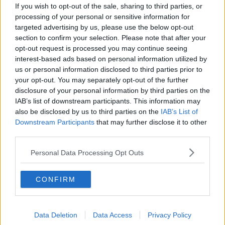
16 Aprile 2019, dei Comuni di: Bibbona, Campiglia Marittima,
If you wish to opt-out of the sale, sharing to third parties, or
Capraia Isola, Gavorrano, Livorno, Massa Marittima, Monterotondo
processing of your personal or sensitive information for
Marittimo, Monteverdi Marittimo, Pomarance, Portoferraio,
targeted advertising by us, please use the below opt-out
Rosignano Marittimo e Scarlino. Presenti alla seduta anche il
section to confirm your selection. Please note that after your
revisore dei Conti Stefano Noferi, il direttore generale Roberto
opt-out request is processed you may continue seeing
Benvenuto e i dirigenti dell’Area Manutenzione e Amministrativa,
interest-based ads based on personal information utilized by
rispettivamente Roberto Pandolfi e Alessandro Fabbrizzi.
us or personal information disclosed to third parties prior to
your opt-out. You may separately opt-out of the further
disclosure of your personal information by third parties on the
IAB’s list of downstream participants. This information may
I lavori dell’Assemblea si sono aperti secondo l’ordine del giorno
also be disclosed by us to third parties on the
IAB’s List of
che prevedeva la convalida degli eletti; l’elezione del presidente,
Downstream Participants
that may further disclose it to other
l’elezione del vice presidente e del terzo membro dell’Ufficio di
third parties.
presidenza.
Plauso unanime alla proposta di riconferma del
presidente uscente Giancarlo Vallesi
, che ha ringraziato tutti i
Personal Data Processing Opt Outs
membri e, accettando l’incarico.
“Intendo continuare il lavoro svolto nei precedenti 5 anni, finalizzato
CONFIRM
ad ottenere un sempre maggiore apprezzamento e riconoscimento
dell’importante attività svolta dal Consorzio di Bonifica e della
capacità, che tali enti hanno, di instaurare relazioni istituzionali per
Data Deletion
Data Access
Privacy Policy
la messa in atto di iniziative mirate a ridurre il rischio idraulico sul