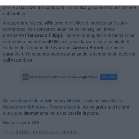
territorio. - ha commentato - Sarà, inoltre, importante cooperare
con le associazioni di categoria in un’ottica globale di valorizzazione
del territorio”.
A supportare Vallesi, all’interno dell’Ufficio di presidenza è stato
confermato, con consenso unanime dei consiglieri, il vice
presidente
Francesco Filippi
, imprenditore agricolo di Santa Luce;
come terzo membro dell’Ufficio di presidenza è stato nominato il
sindaco del Comune di Gavorrano,
Andrea Biondi
, per poter
garantire un’omogenea rappresentanza della componente pubblica
dell’Assemblea.
Se vuoi leggere le notizie principali della Toscana iscriviti alla
Newsletter QUInews - ToscanaMedia.
Arriva gratis tutti i giorni
alle 20:00 direttamente nella tua casella di posta.
Basta cliccare
QUI
Ti potrebbe interessare anche: