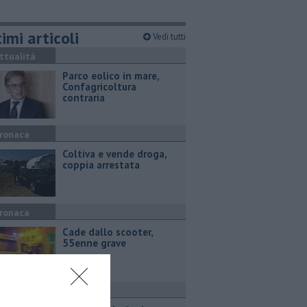
imi articoli
Vedi tutti
ttualità
Parco eolico in mare,
Confagricoltura
contraria
ronaca
Coltiva e vende droga,
coppia arrestata
ronaca
Cade dallo scooter,
55enne grave
ttualità