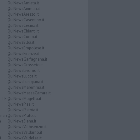
QuiNewsAmiata.it
QuiNewsAnimali.it
QuiNewsArezzo.it
QuiNewsCasentino.it
QuiNewsCecina.it
QuiNewsChianti.it
QuiNewsCuoio.it
QuiNewsElba.it
QuiNewsEmpolese.it
i
QuiNewsFirenze.it
QuiNewsGarfagnana.it
QuiNewsGrosseto.it
QuiNewsLivorno.it
QuiNewsLucca.it
QuiNewsLunigiana.it
QuiNewsMaremma.it
QuiNewsMassaCarrara.it
ATTE
QuiNewsMugello.it
QuiNewsPisa.it
QuiNewsPistoia.it
nari
QuiNewsPrato.it
a
QuiNewsSiena.it
QuiNewsValbisenzio.it
QuiNewsValdarno.it
i
QuiNewsValdelsa.it