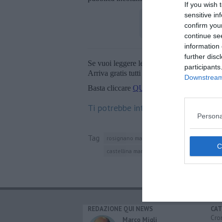
If you wish 
sensitive in
confirm you
continue se
information 
further disc
Se vuoi leggere le notizie principali della T
participants
Arriva gratis tutti i giorni alle 20:00 dirett
Downstream 
Basta cliccare
QUI
Ti potrebbe interessare anche:
Persona
Tag
rosignano marittimo
sportello unico per le
castellina marittima
santa luce
toscana
REDAZIONE QUI NEWS
CAT
Cro
Marco Migli