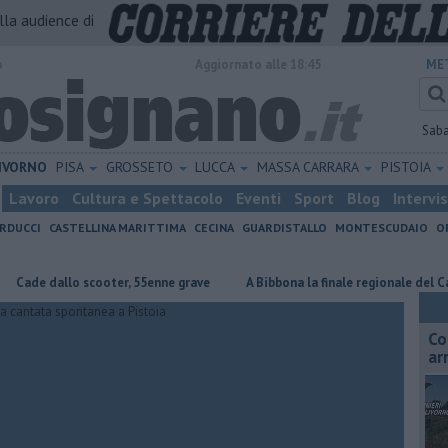
alla audience di
o
Aggiornato alle 18:45
ME
Sab
IVORNO
PISA
GROSSETO
LUCCA
MASSA CARRARA
PISTOIA
Lavoro
Cultura e Spettacolo
Eventi
Sport
Blog
Intervi
RDUCCI
CASTELLINA MARITTIMA
CECINA
GUARDISTALLO
MONTESCUDAIO
O
 dallo scooter, 55enne grave
A Bibbona la finale regionale del Cantagir
Co
ar