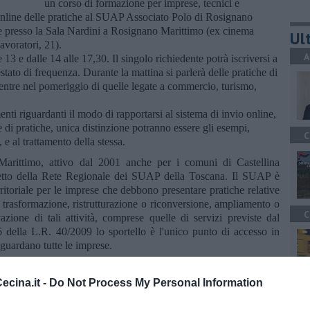
un corso di formazione per imprese, tecnici e
 online delle pratiche al SUAP Associato Polo di Rosignano
bre presso la Sala Nardini a Rosignano Marittimo (ex cinema
Ult
avoratori, 21).
A
 13 e dalle 14 alle 17,30. Il singolo richiedente potrà iscriversi a
estato di frequenza. Durante la mattina si parlerà delle pratiche di
mentre nel pomeriggio di quelle legate a commercio, turismo,
nti riguardanti il modo di rapportarsi al sistema di invio online,
e di pratiche, unica distinzione potranno essere gli esempi,
C
, e al trattamento della stessa.
rittimo, attivo dal 2001 anche per i comuni di Castellina
getto della Rete Regionale dei SUAP della Toscana. Il SUAP è
rritoriale per le imprese che debbono presentare pratiche relative
e, trasformazione, ristrutturazione o riconversione, ampliamento o
C
azione di tali attività, comprese quelle di servizi previste dal
 della L.R. 40/2009 lo sportello è l'unico punto di accesso in
iguardano tutte le imprese.
lematica unica e tempestiva in luogo degli altri uffici comunali e
volte nel procedimento, ivi comprese quelle preposte alla tutela
cina.it -
Do Not Process My Personal Information
A
l patrimonio storico-artistico e alla tutela della salute e della