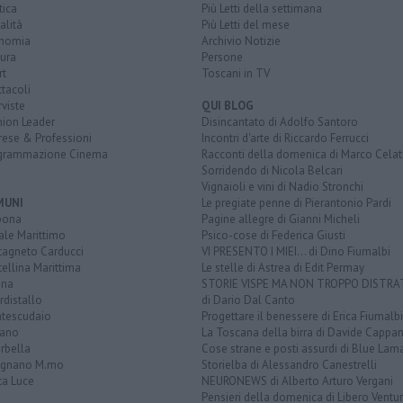
tica
Più Letti della settimana
alità
Più Letti del mese
nomia
Archivio Notizie
ura
Persone
rt
Toscani in TV
tacoli
rviste
QUI BLOG
nion Leader
Disincantato di Adolfo Santoro
rese & Professioni
Incontri d'arte di Riccardo Ferrucci
grammazione Cinema
Racconti della domenica di Marco Celat
Sorridendo di Nicola Belcari
Vignaioli e vini di Nadio Stronchi
MUNI
Le pregiate penne di Pierantonio Pardi
bona
Pagine allegre di Gianni Micheli
ale Marittimo
Psico-cose di Federica Giusti
tagneto Carducci
VI PRESENTO I MIEI... di Dino Fiumalbi
ellina Marittima
Le stelle di Astrea di Edit Permay
ina
STORIE VISPE MA NON TROPPO DISTR
distallo
di Dario Dal Canto
tescudaio
Progettare il benessere di Erica Fiumalbi
iano
La Toscana della birra di Davide Cappan
rbella
Cose strane e posti assurdi di Blue Lam
ignano M.mo
Storielba di Alessandro Canestrelli
ta Luce
NEURONEWS di Alberto Arturo Vergani
Pensieri della domenica di Libero Ventur