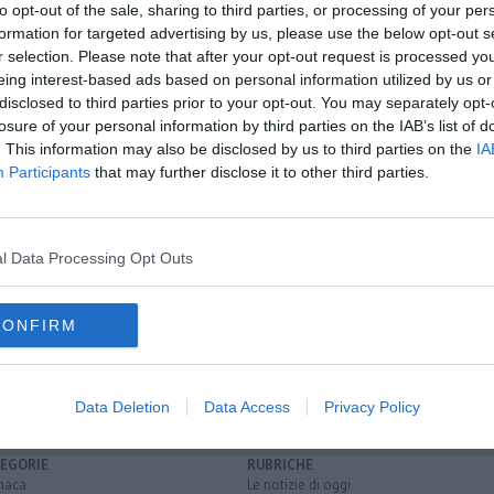
to opt-out of the sale, sharing to third parties, or processing of your per
formation for targeted advertising by us, please use the below opt-out s
r selection. Please note that after your opt-out request is processed y
eing interest-based ads based on personal information utilized by us or
disclosed to third parties prior to your opt-out. You may separately opt-
losure of your personal information by third parties on the IAB’s list of
oscana iscriviti alla
Newsletter QUInews - ToscanaMedia.
. This information may also be disclosed by us to third parties on the
IA
amente nella tua casella di posta.
Participants
that may further disclose it to other third parties.
l Data Processing Opt Outs
 attività produttive
palazzo comunale
parlera
agricoltura
CONFIRM
pubblica amministrazione
patrimonio
Data Deletion
Data Access
Privacy Policy
EGORIE
RUBRICHE
naca
Le notizie di oggi