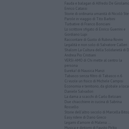
Fauda e balagan di Alfredo De Girolam
Enrico Catassi
Storie di ordinaria umanità di Nicolò Ste
Parole in viaggio di Tito Barbini
Turbative di Franco Bonciani
Lo scrittore sfigato di Enrico Guerrini e
Gordiano Lupi
Raccontare di Gusto di Rubina Rovini
Legalità e non solo di Salvatore Calleri
Shalom La Cultura della Solidarietà di 
Andrea Pio Cristiani
VERSI-AMO di Chi mette al centro la
persona
Eureka! di Nausica Manzi
Tabasco senza filtro di Tabasco n.6
Ci vuole un fisico di Michele Campisi
Economia e territorio, da globale a loca
Daniele Salvadori
La dama a scacchi di Carlo Belciani
Due chiacchiere in cucina di Sabrina
Rossello
Storie dell'altro secolo di Marcella Bito
Easy ridere di Dario Greco
Legami d'amore di Malena ...
Musica e dintorni di Fausto Pirìto