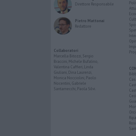
Poli
Direttore Responsabile
Attu
Eco
Cult
Pietro Mattonai
Spo
Redattore
Spet
Inte
Opi
Imp
Collaboratori
Pro
Marcella Bitozzi, Sergio
Braccini, Michele Bufalino,
Valentina Caffieri, Linda
CO
Giuliani, Dina Laurenzi,
Bib
Monica Nocciolini, Paolo
Cas
Nocentini, Gabriele
Cas
Santarnecchi, Paola Silvi.
Cast
Cec
Guar
Mon
Orc
Ripa
Ros
San