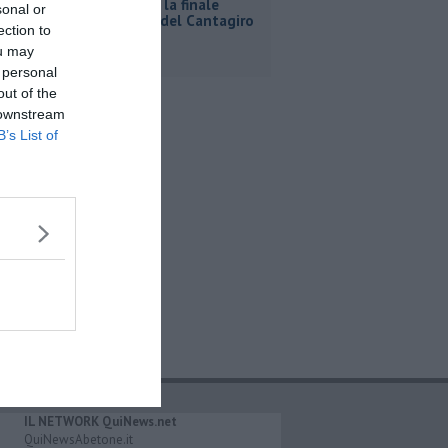
A Bibbona la finale
sonal or
regionale del Cantagiro
ection to
ou may
 personal
out of the
 downstream
B’s List of
IL NETWORK QuiNews.net
QuiNewsAbetone.it