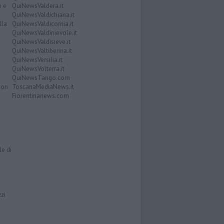
o e
QuiNewsValdera.it
QuiNewsValdichiana.it
lla
QuiNewsValdicornia.it
QuiNewsValdinievole.it
QuiNewsValdisieve.it
QuiNewsValtiberina.it
QuiNewsVersilia.it
QuiNewsVolterra.it
QuiNewsTango.com
Don
ToscanaMediaNews.it
Fiorentinanews.com
le di
zzi