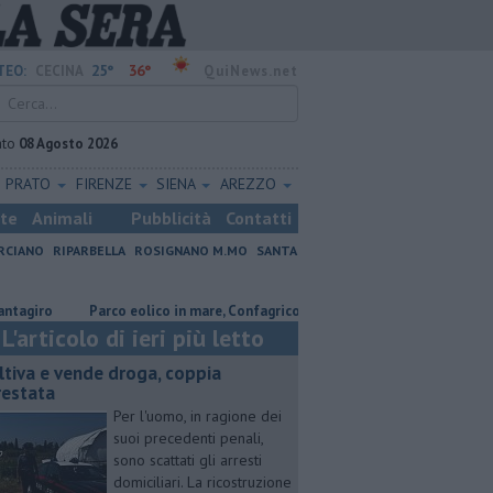
25°
36°
TEO:
CECINA
QuiNews.net
ato
08 Agosto 2026
PRATO
FIRENZE
SIENA
AREZZO
ste
Animali
Pubblicità
Contatti
RCIANO
RIPARBELLA
ROSIGNANO M.MO
SANTA
o
Parco eolico in mare, Confagricoltura contraria
Coltiva e vende 
L'articolo di ieri più letto
ltiva e vende droga, coppia
restata
Per l'uomo, in ragione dei
suoi precedenti penali,
sono scattati gli arresti
domiciliari. La ricostruzione