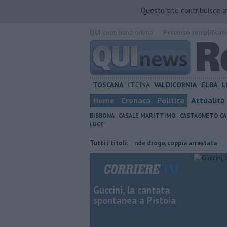
Questo sito contribuisce 
QUI
quotidiano online.
Percorso semplificat
TOSCANA
CECINA
VALDICORNIA
ELBA
L
Home
Cronaca
Politica
Attualità
BIBBONA
CASALE MARITTIMO
CASTAGNETO CA
LUCE
gricoltura contraria
Coltiva e vende droga, coppia arrestata
Tutti i titoli:
Cade
Guccini, la cantata
spontanea a Pistoia