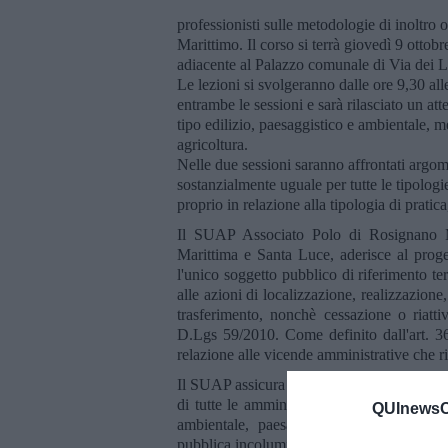
professionisti sulle metodologie di inoltro
Marittimo. Il corso si terrà giovedì 9 otto
adiacente al Palazzo comunale di Via dei L
Le lezioni si svolgeranno dalle ore 9,30 alle
entrambe le sessioni e sarà rilasciato un att
tipo edilizio, paesaggistico e ambientale, 
agricoltura.
Nelle due sessioni saranno affrontati argome
sostanzialmente uguale per tutte le tipologi
proprio in relazione alla tipologia di pratica
Il SUAP Associato Polo di Rosignano Ma
Marittima e Santa Luce, aderisce al pro
l'unico soggetto pubblico di riferimento te
alle azioni di localizzazione, realizzazion
trasferimento, nonchè cessazione o riattiv
D.Lgs 59/2010. Come definito dall'art. 36
relazione alle vicende amministrative che r
Il SUAP assicura all'impresa una risposta te
di tutte le amministrazioni pubbliche coin
QUInewsCe
ambientale, paesaggistico-territoriale, de
pubblica incolumità.