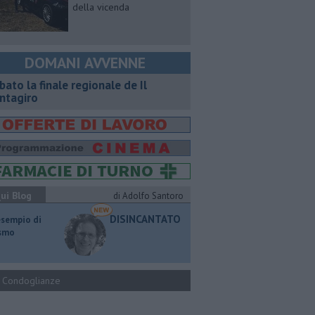
della vicenda
DOMANI AVVENNE
bato la finale regionale de Il
ntagiro
ui Blog
di Adolfo Santoro
DISINCANTATO
esempio di
ismo
Condoglianze