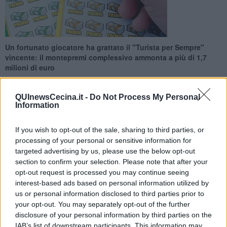
Un fortunato giocatore ha grattato il "Turista per Sempre"
vincente: il montepremi complessivo ammonta a più di 1,7
milioni di euro
QUInewsCecina.it -
Do Not Process My Personal
Information
If you wish to opt-out of the sale, sharing to third parties, or
CECINA —
Una vita da vero
turista per
per un fortunato vincitore
processing of your personal or sensitive information for
di Cecina che, nei giorni scorsi, è stato baciato dalla buona sorte
targeted advertising by us, please use the below opt-out
vincendo il concorso messo in palio dal Gratta e Vinci con il
biglietto, appunto, chiamato "Turista per Sempre".
section to confirm your selection. Please note that after your
opt-out request is processed you may continue seeing
Nel caso specifico, il vincitore, che ha acquistato il tagliando in una
interest-based ads based on personal information utilized by
ricevitoria in via Ciro Menotti, si è guadagnato un totale di
oltre 1,7
us or personal information disclosed to third parties prior to
milioni di euro
al costo di soli 5 euro.
your opt-out. You may separately opt-out of the further
disclosure of your personal information by third parties on the
IAB’s list of downstream participants. This information may