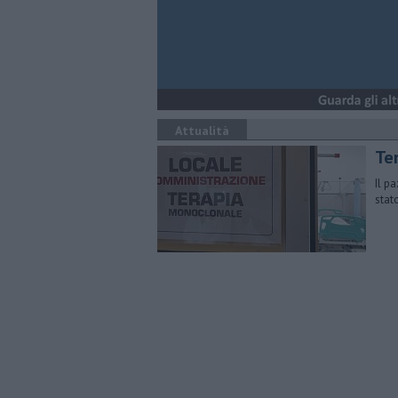
Attualità
Te
Il p
stat