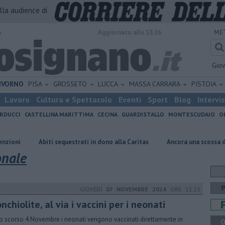
alla audience di
o
Aggiornato alle 13:26
ME
Gio
IVORNO
PISA
GROSSETO
LUCCA
MASSA CARRARA
PISTOIA
Lavoro
Cultura e Spettacolo
Eventi
Sport
Blog
Intervi
RDUCCI
CASTELLINA MARITTIMA
CECINA
GUARDISTALLO
MONTESCUDAIO
O
Abiti sequestrati in dono alla Caritas
Ancora una scossa di terremoto
onale
GIOVEDÌ
07 NOVEMBRE 2024
ORE 11:25
nchiolite, al via i vaccini per i neonati
o scorso 4 Novembre i neonati vengono vaccinati direttamente in
Q