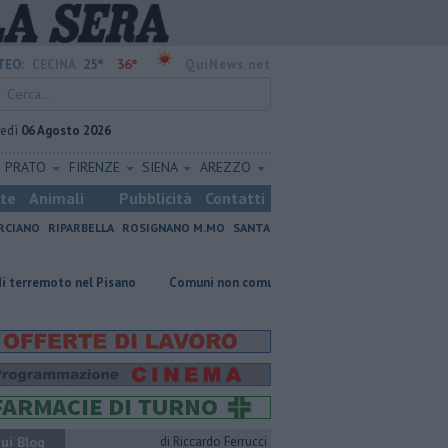
25°
36°
TEO:
CECINA
QuiNews.net
vedì
06 Agosto 2026
PRATO
FIRENZE
SIENA
AREZZO
ste
Animali
Pubblicità
Contatti
RCIANO
RIPARBELLA
ROSIGNANO M.MO
SANTA
 nel Pisano
Comuni non comuni, preferite le casette di Vada
Este
ui Blog
di Riccardo Ferrucci