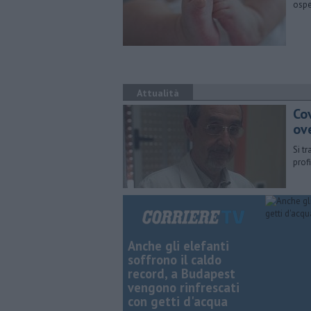
osped
Attualità
Co
ov
Si t
profi
Anche gli elefanti
soffrono il caldo
record, a Budapest
vengono rinfrescati
con getti d'acqua