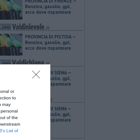
PROVINCIA DI FIRENZE — ​
Benzina, gasolio, gpl,
ecco dove risparmiare
PROVINCIA DI PISTOIA — ​
Benzina, gasolio, gpl,
ecco dove risparmiare
PROVINCIA DI SIENA — ​
Benzina, gasolio, gpl,
ecco dove risparmiare
sonal or
ection to
ou may
PROVINCIA DI SIENA — ​
 personal
Benzina, gasolio, gpl,
out of the
ecco dove risparmiare
 downstream
B’s List of