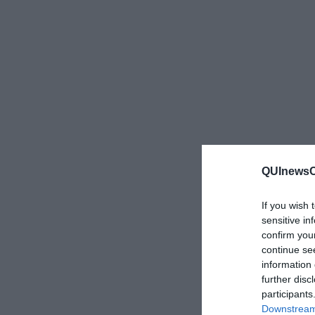
QUInewsCe
If you wish 
sensitive in
confirm you
continue se
information 
further disc
participants
Downstream 