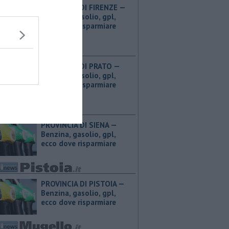
PROVINCIA DI FIRENZE — ​
Benzina, gasolio, gpl,
ecco dove risparmiare
PROVINCIA DI PRATO — ​
Benzina, gasolio, gpl,
ecco dove risparmiare
PROVINCIA DI SIENA — ​
Benzina, gasolio, gpl,
ecco dove risparmiare
PROVINCIA DI PISTOIA — ​
Benzina, gasolio, gpl,
ecco dove risparmiare