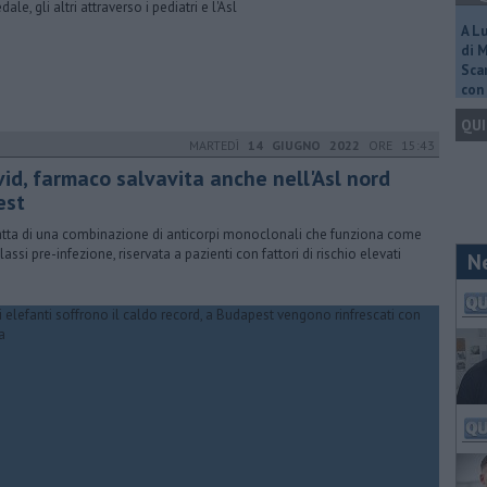
ale, gli altri attraverso i pediatri e l'Asl
A L
di 
Scar
con 
QUI
MARTEDÌ
14 GIUGNO 2022
ORE 15:43
vid, farmaco salvavita anche nell'Asl nord
est
ratta di una combinazione di anticorpi monoclonali che funziona come
lassi pre-infezione, riservata a pazienti con fattori di rischio elevati
N