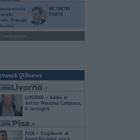
INCONTRI
ucca la mostra
D'ARTE
Marcello
selli “Dialoghi
la città"
Condoglianze
etwork QUInews
LIVORNO — Addio al
dottor Massimo Campana,
il cordoglio
PISA — Stojilkovic al
Rapid Bucarest, ora è