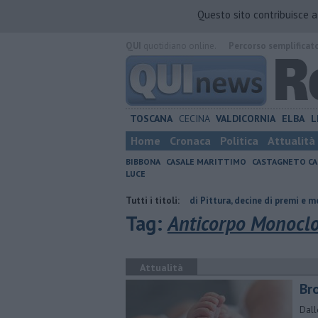
Questo sito contribuisce 
QUI
quotidiano online.
Percorso semplificat
TOSCANA
CECINA
VALDICORNIA
ELBA
L
Home
Cronaca
Politica
Attualità
BIBBONA
CASALE MARITTIMO
CASTAGNETO CA
LUCE
sette di Vada
Estemporanea di Pittura, decine di premi e menzioni
Tutti i titoli:
Tag:
Anticorpo Monocl
Attualità
Bro
Dall