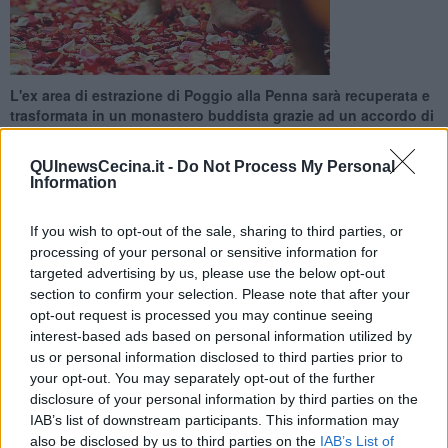
L'ex area di estrazione di Poggio alla Penna sarà recuperata e
trasformata in un monastero buddista grazie ad un accordo di
pianificazione
QUInewsCecina.it -
Do Not Process My Personal
Information
If you wish to opt-out of the sale, sharing to third parties, or
processing of your personal or sensitive information for
SANTA LUCE —
Recuperare l'area di una cava dismessa e
targeted advertising by us, please use the below opt-out
trasformarla in un centro spirituale internazionale. Sarà fatto a
section to confirm your selection. Please note that after your
Santa Luce, dove un'ex area di estrazione di Poggio alla Penna
opt-out request is processed you may continue seeing
sarà recuperata e trasformata in un
monastero buddista
grazie
interest-based ads based on personal information utilized by
ad un accordo di pianificazione reso possibile dalla collaborazione
us or personal information disclosed to third parties prior to
della Regione Toscana, del Comune di Santa Luce, della Provincia
your opt-out. You may separately opt-out of the further
di Pisa e della Sopraintendenza per archeologia belle arti e
disclosure of your personal information by third parties on the
paesaggio di Pisa.
IAB’s list of downstream participants. This information may
L'iniziativa verrà presentata a Santa Luce domani alle 11 nella Sala
also be disclosed by us to third parties on the
IAB’s List of