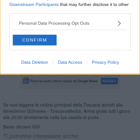
Consilare del Comune. Saranno presenti tra gli altri l'assessore
Downstream Participants
that may further disclose it to other
regionale al governo del territorio Vincenzo Ceccarelli, il sindaco di
third parties.
Santa Luce
Giamila Carli,
il presidente della Provincia di Pisa
Massimo Angori
, il presidente dell'Unione buddista italiana
Personal Data Processing Opt Outs
Filippo Scianna
, il presidente dell'associazione Sangha onlus
Massimo Stordi,
il direttore dell’istituto buddista Lama Tzong
Khapa
Michele Cernuto
e la coordinatrice progetto per il futuro
CONFIRM
monastero buddista
Maria Sargentini.
Data Deletion
Data Access
Privacy Policy
Se vuoi leggere le notizie principali della Toscana iscriviti alla
Newsletter QUInews - ToscanaMedia.
Arriva gratis tutti i giorni
alle 20:00 direttamente nella tua casella di posta.
Basta cliccare
QUI
Ti potrebbe interessare anche: