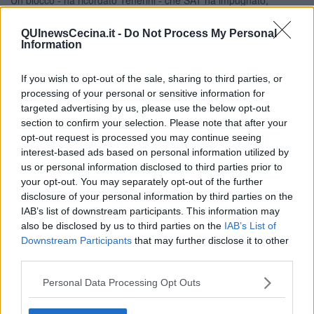
ottenendo ragione in sede giudiziaria. La sentenza non ha solo
consentito l’applicazione degli aumenti ordinari, ma ha permesso
QUInewsCecina.it -
Do Not Process My Personal
anche il recupero degli adeguamenti non applicati negli anni
Information
precedenti. Questo è il punto di partenza, e non si può far finta che
non esista".
If you wish to opt-out of the sale, sharing to third parties, or
processing of your personal or sensitive information for
targeted advertising by us, please use the below opt-out
section to confirm your selection. Please note that after your
"Il casello di San Pietro in Palazzi non piace a nessuno, ed è
opt-out request is processed you may continue seeing
comprensibile: - ha proseguito - è diventato nel tempo il simbolo di
interest-based ads based on personal information utilized by
un’infrastruttura rimasta incompiuta, nata per finanziare il
us or personal information disclosed to third parties prior to
completamento della Tirrenica autostradale, progetto che oggi, nei
your opt-out. You may separately opt-out of the further
fatti, è tramontato. Ma proprio per questo colpisce che oggi il
disclosure of your personal information by third parties on the
Partito Democratico ne chieda l’abolizione, dimenticando
IAB’s list of downstream participants. This information may
opportunamente che la proroga della concessione fino al 2028 è
also be disclosed by us to third parties on the
IAB’s List of
stata introdotta con il Milleproroghe 2020 da un emendamento a
Downstream Participants
that may further disclose it to other
prima firma di un deputato del PD. Chiedere oggi di cancellare ciò
third parties.
che si è voluto e votato ieri è quantomeno paradossale. Diverso, e
assolutamente
condivisibile, è invece l’impegno affinché alla
Personal Data Processing Opt Outs
scadenza della concessione, nel 2028, quel casello non abbia
più ragione di esistere
. Così come è sacrosanto portare