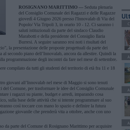
ROSIGNANO MARITTIMO —
Seduta plenaria
del Consiglio Comunale dei Ragazzi e delle Ragazze
Ult
giovedì 4 Giugno 2026 presso l'Innovalab di Via del
C
Popolo/ Via Tripoli 3, in orario 10 - 12. Ci saranno i
saluti istituzionali da parte del sindaco Claudio
Marabotti e della presidente del Consiglio Ilaria
Burresi. A seguire saranno resi noti i risultati del
zio”, la presentazione delle proposte progettuali da parte dei
sita al secondo piano dell’Innovalab, ancora da allestire. Quindi la
A
alla programmazione degli incontri da fare nel mese di settembre.
ere compilato da tutti gli studenti del territorio di età fra 11 e 18
ntro giovani all’Innovalab nel mese di Maggio si sono tenuti
ecnici del Comune, per trasformare le idee del Consiglio Comunale
A
ntare i ragazzi su piante, budget e arredi, imparando cosa
ico, sulla base delle attività che si intente programmare al suo
potranno così toccare con mano lo spazio e definire la futura
azione giovanile che prenderà vita a ottobre, anche con uno
A
iso da parte del Comune di Rosignano Marittimo per acquisire