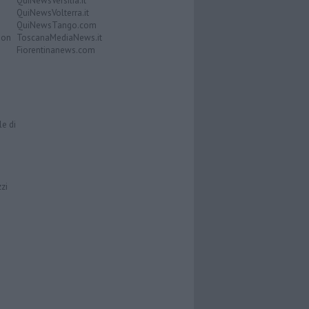
QuiNewsVersilia.it
QuiNewsVolterra.it
QuiNewsTango.com
Don
ToscanaMediaNews.it
Fiorentinanews.com
le di
zzi