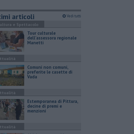
imi articoli
Vedi tutti
ultura e Spettacolo
Tour culturale
dell'assessora regionale
Manetti
ttualità
Comuni non comuni,
preferite le casette di
Vada
ttualità
Estemporanea di Pittura,
decine di premi e
menzioni
ttualità