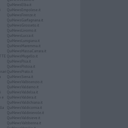
QuiNewsElba.it
i
QuiNewsEmpolese.it
QuiNewsFirenze.it
QuiNewsGarfagnana.it
QuiNewsGrosseto.it
QuiNewsLivorno.it
QuiNewsLucca.it
QuiNewsLunigiana.it
QuiNewsMaremma.it
QuiNewsMassaCarrara.it
ATTE
QuiNewsMugello.it
QuiNewsPisa.it
QuiNewsPistoia.it
nari
QuiNewsPrato.it
a
QuiNewsSiena.it
QuiNewsValbisenzio.it
QuiNewsValdarno.it
i
QuiNewsValdelsa.it
o e
QuiNewsValdera.it
QuiNewsValdichiana.it
lla
QuiNewsValdicornia.it
QuiNewsValdinievole.it
QuiNewsValdisieve.it
QuiNewsValtiberina.it