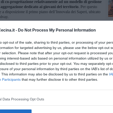
 di co-progettazione relativamente ad un modello di gestione
 aggregazione dedicato ai giovani del territorio
. Per questo
a disposizione il primo piano dell’Innovala dei Saperi, ubicato
olvay.
inistrazione condivisa da parte di uno o più Enti del Terzo
funzionalità e l’accessibilità del Centro di aggregazione e
cina.it -
Do Not Process My Personal Information
erseguiti sono I seguenti: garantire il presidio e la funzionalità del
n il Comune; co-progettare e co-realizzare un nuovo servizio di
to opt-out of the sale, sharing to third parties, or processing of your per
 guidato da operatori esperti e uno spazio sperimentale da
formation for targeted advertising by us, please use the below opt-out s
del territorio.
r selection. Please note that after your opt-out request is processed y
re redatta compilando il modello denominato “Domanda di
eing interest-based ads based on personal information utilized by us or
l modello dovrà essere trasmesso al Comune di Rosignano
disclosed to third parties prior to your opt-out. You may separately opt-
traverso PEC: comune.rosignanomarittimo@postacert.toscana.it o
losure of your personal information by third parties on the IAB’s list of
 Comune di Rosignano Marittimo di Via Fermi n. 4 a Rosignano
. This information may also be disclosed by us to third parties on the
IA
ari: lunedì, mercoledì, venerdì dalle 9 alle 13 e martedì e
Participants
that may further disclose it to other third parties.
.30.
l Data Processing Opt Outs