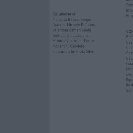
Opi
Imp
Collaboratori
Pro
Marcella Bitozzi, Sergio
Braccini, Michele Bufalino,
Valentina Caffieri, Linda
CO
Giuliani, Dina Laurenzi,
Bib
Monica Nocciolini, Paolo
Cas
Nocentini, Gabriele
Cas
Santarnecchi, Paola Silvi.
Cast
Cec
Guar
Mon
Orc
Ripa
Ros
San