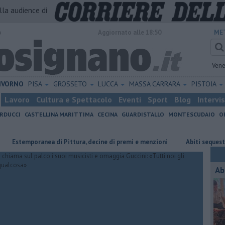
alla audience di
o
Aggiornato alle 18:50
ME
Vene
IVORNO
PISA
GROSSETO
LUCCA
MASSA CARRARA
PISTOIA
Lavoro
Cultura e Spettacolo
Eventi
Sport
Blog
Intervi
RDUCCI
CASTELLINA MARITTIMA
CECINA
GUARDISTALLO
MONTESCUDAIO
O
mporanea di Pittura, decine di premi e menzioni
Abiti sequestrati in d
Ab