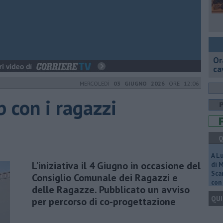
Or
ca
MERCOLEDÌ
03 GIUGNO 2026
ORE 12:06
 con i ragazzi
Q
A L
L'iniziativa il 4 Giugno in occasione del
di 
Scar
Consiglio Comunale dei Ragazzi e
con 
delle Ragazze. Pubblicato un avviso
QUI
per percorso di co-progettazione