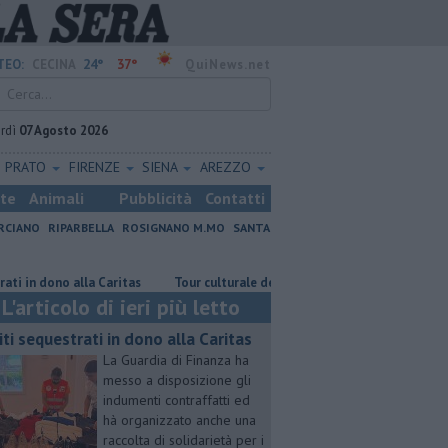
24°
37°
TEO:
CECINA
QuiNews.net
rdì
07 Agosto 2026
PRATO
FIRENZE
SIENA
AREZZO
ste
Animali
Pubblicità
Contatti
RCIANO
RIPARBELLA
ROSIGNANO M.MO
SANTA
ono alla Caritas
Tour culturale dell'assessora regionale Manetti
Co
L'articolo di ieri più letto
iti sequestrati in dono alla Caritas
La Guardia di Finanza ha
messo a disposizione gli
indumenti contraffatti ed
hà organizzato anche una
raccolta di solidarietà per i