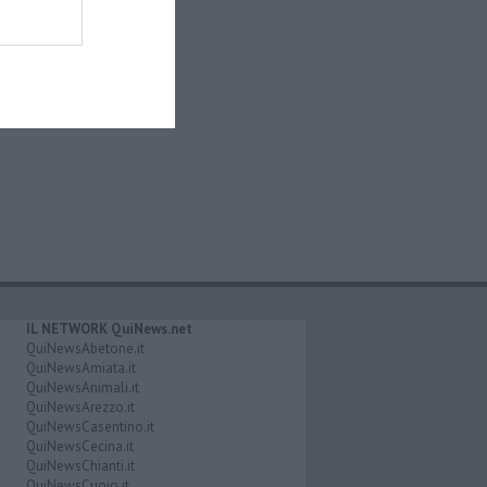
IL NETWORK QuiNews.net
QuiNewsAbetone.it
QuiNewsAmiata.it
QuiNewsAnimali.it
QuiNewsArezzo.it
QuiNewsCasentino.it
QuiNewsCecina.it
QuiNewsChianti.it
QuiNewsCuoio.it