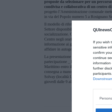
proposte da selezionare per un percorso
condivisa e collaborativa di un centro di
progetto l’Amministrazione comunale mette 
in via del Popolo numero 5 a Rosignano S
Il modello di riferimento è quello dell’Amm
Settore disponibili e capaci di garantire la 
QUInewsCe
socializzazione. Gli obiettivi e le finalità p
Centro negli orari di apertura condivisi co
If you wish 
informazione ai giovani, uno spazio giovani
sensitive in
affidare in autogestione ai ragazzi e ragazze 
confirm you
La presentazione della proposta deve esse
continue se
partecipazione _ Innovalab dei Saperi”. I
information 
Marittimo entro il 2 Luglio alle ore 12 at
further disc
consegna a mano presso il protocollo del
participants
Solvay (località Le Pescine) nei seguenti or
Downstream 
giovedì dalle 9 alle 13 e dalle 15.15 alle 17
Persona