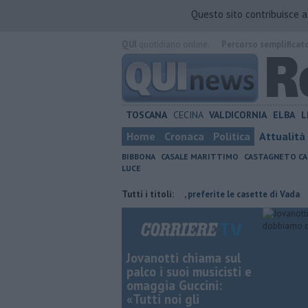
Questo sito contribuisce 
QUI
quotidiano online.
Percorso semplificat
TOSCANA
CECINA
VALDICORNIA
ELBA
L
Home
Cronaca
Politica
Attualità
BIBBONA
CASALE MARITTIMO
CASTAGNETO CA
LUCE
ale Manetti
Comuni non comuni, preferite le casette di Vada
Tutti i titoli:
Este
Jovanotti chiama sul
palco i suoi musicisti e
omaggia Guccini:
«Tutti noi gli