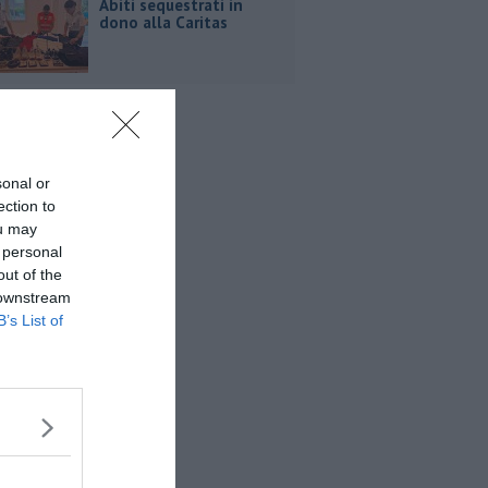
Abiti sequestrati in
dono alla Caritas
sonal or
ection to
ou may
 personal
out of the
 downstream
B’s List of