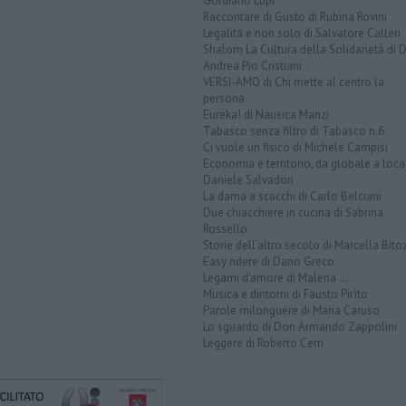
Gordiano Lupi
Raccontare di Gusto di Rubina Rovini
Legalità e non solo di Salvatore Calleri
Shalom La Cultura della Solidarietà di 
Andrea Pio Cristiani
VERSI-AMO di Chi mette al centro la
persona
Eureka! di Nausica Manzi
Tabasco senza filtro di Tabasco n.6
Ci vuole un fisico di Michele Campisi
Economia e territorio, da globale a loca
Daniele Salvadori
La dama a scacchi di Carlo Belciani
Due chiacchiere in cucina di Sabrina
Rossello
Storie dell'altro secolo di Marcella Bito
Easy ridere di Dario Greco
Legami d'amore di Malena ...
Musica e dintorni di Fausto Pirìto
Parole milonguere di Maria Caruso
Lo sguardo di Don Armando Zappolini
Leggere di Roberto Cerri