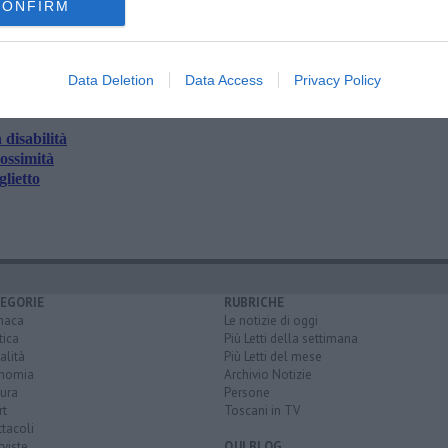
CONFIRM
oscana iscriviti alla
Newsletter QUInews - ToscanaMedia.
amente nella tua casella di posta.
Data Deletion
Data Access
Privacy Policy
disabilità
rossimità
glietto
EGORIE
RUBRICHE
naca
Le notizie di oggi
tica
Più Letti della settimana
alità
Più Letti del mese
nomia
Archivio Notizie
ura
Persone
rt
Toscani in TV
tacoli
rviste
QUI BLOG