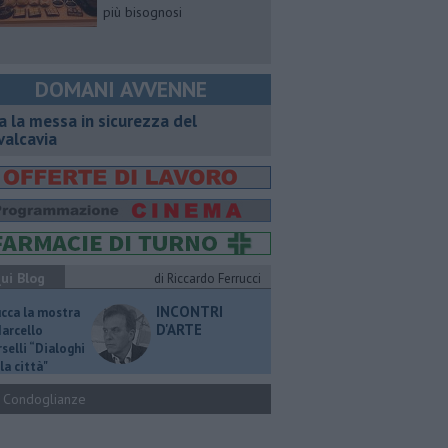
più bisognosi
DOMANI AVVENNE
a la messa in sicurezza del
valcavia
ui Blog
di Riccardo Ferrucci
INCONTRI
ucca la mostra
D'ARTE
Marcello
selli “Dialoghi
la città"
Condoglianze