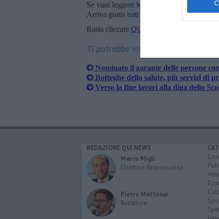
Se vuoi leggere le notizie principali della T
Arriva gratis tutti i giorni alle 20:00 dirett
Basta cliccare
QUI
Ti potrebbe interessare anche:
Nominato il garante delle persone con 
Botteghe della salute, più servizi di p
Verso la fine lavori alla diga dello Sco
REDAZIONE QUI NEWS
CAT
Cro
Marco Migli
Poli
Direttore Responsabile
Attu
Eco
Cult
Pietro Mattonai
Spo
Redattore
Spet
Inte