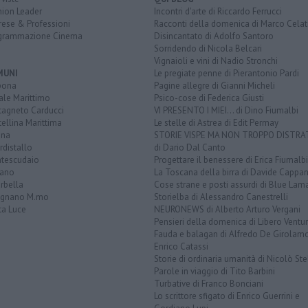
nion Leader
Incontri d'arte di Riccardo Ferrucci
rese & Professioni
Racconti della domenica di Marco Celat
grammazione Cinema
Disincantato di Adolfo Santoro
Sorridendo di Nicola Belcari
Vignaioli e vini di Nadio Stronchi
MUNI
Le pregiate penne di Pierantonio Pardi
bona
Pagine allegre di Gianni Micheli
ale Marittimo
Psico-cose di Federica Giusti
tagneto Carducci
VI PRESENTO I MIEI... di Dino Fiumalbi
ellina Marittima
Le stelle di Astrea di Edit Permay
ina
STORIE VISPE MA NON TROPPO DISTR
distallo
di Dario Dal Canto
tescudaio
Progettare il benessere di Erica Fiumalbi
iano
La Toscana della birra di Davide Cappan
rbella
Cose strane e posti assurdi di Blue Lam
ignano M.mo
Storielba di Alessandro Canestrelli
ta Luce
NEURONEWS di Alberto Arturo Vergani
Pensieri della domenica di Libero Ventur
Fauda e balagan di Alfredo De Girolam
Enrico Catassi
Storie di ordinaria umanità di Nicolò Ste
Parole in viaggio di Tito Barbini
Turbative di Franco Bonciani
Lo scrittore sfigato di Enrico Guerrini e