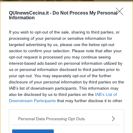
QUInewsCecina.it -
Do Not Process My Personal
Information
If you wish to opt-out of the sale, sharing to third parties, or
L'archivio chiude per le feste
processing of your personal or sensitive information for
Per le festività pasquali il locale resterà chiuso al pubblico. La
targeted advertising by us, please use the below opt-out
cooperativa informa sulle date. Ecco quali sono
section to confirm your selection. Please note that after your
opt-out request is processed you may continue seeing
interest-based ads based on personal information utilized by
us or personal information disclosed to third parties prior to
your opt-out. You may separately opt-out of the further
disclosure of your personal information by third parties on the
ROSIGNANO M.MO —
La Cooperativa sociale Microstoria avvisa
IAB’s list of downstream participants. This information may
che l’Archivio storico sarà chiuso durante le festività di Pasqua, nei
also be disclosed by us to third parties on the
IAB’s List of
giorni di martedì 22 e giovedì 24 marzo
Downstream Participants
that may further disclose it to other
third parties.
Personal Data Processing Opt Outs