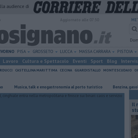
alla audience di
o
Aggiornato alle 07:50
ME
Dom
IVORNO
PISA
GROSSETO
LUCCA
MASSA CARRARA
PISTOIA
Lavoro
Cultura e Spettacolo
Eventi
Sport
Blog
Intervi
RDUCCI
CASTELLINA MARITTIMA
CECINA
GUARDISTALLO
MONTESCUDAIO
O
Musica, talk e enogastronomia al porto turistico
​Benzina, gasolio, gpl
Il
st