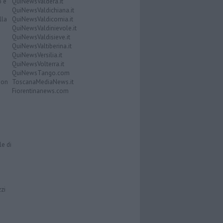
o e
QuiNewsValdera.it
QuiNewsValdichiana.it
lla
QuiNewsValdicornia.it
QuiNewsValdinievole.it
QuiNewsValdisieve.it
QuiNewsValtiberina.it
QuiNewsVersilia.it
QuiNewsVolterra.it
QuiNewsTango.com
Don
ToscanaMediaNews.it
Fiorentinanews.com
le di
zzi