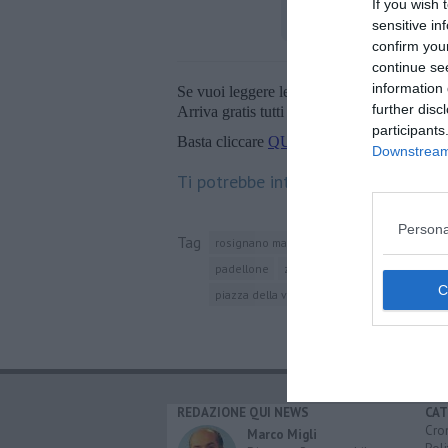
If you wish 
sensitive in
confirm you
continue se
information 
Se vuoi leggere le notizie principali della T
further disc
Arriva gratis tutti i giorni alle 20:00 dirett
participants
Basta cliccare
QUI
Downstream 
Ti potrebbe interessare anche:
Persona
Tag
rosignano marittimo
castiglioncello
mov
padellone
zona di libero scambio transatl
piazza della vittoria
e-mail
REDAZIONE QUI NEWS
CAT
Cro
Marco Migli