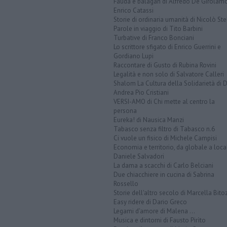
Fauda e balagan di Alfredo De Girolam
Enrico Catassi
Storie di ordinaria umanità di Nicolò Ste
Parole in viaggio di Tito Barbini
Turbative di Franco Bonciani
Lo scrittore sfigato di Enrico Guerrini e
Gordiano Lupi
Raccontare di Gusto di Rubina Rovini
Legalità e non solo di Salvatore Calleri
Shalom La Cultura della Solidarietà di 
Andrea Pio Cristiani
VERSI-AMO di Chi mette al centro la
persona
Eureka! di Nausica Manzi
Tabasco senza filtro di Tabasco n.6
Ci vuole un fisico di Michele Campisi
Economia e territorio, da globale a loca
Daniele Salvadori
La dama a scacchi di Carlo Belciani
Due chiacchiere in cucina di Sabrina
Rossello
Storie dell'altro secolo di Marcella Bito
Easy ridere di Dario Greco
Legami d'amore di Malena ...
Musica e dintorni di Fausto Pirìto