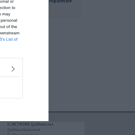
ecco dove risparmiare
sonal or
ection to
ou may
 personal
out of the
 downstream
B’s List of
IL NETWORK QuiNews.net
QuiNewsAbetone.it