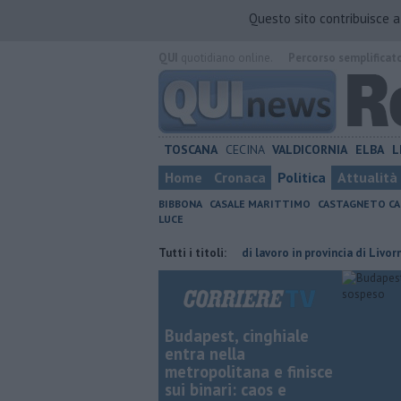
Questo sito contribuisce 
QUI
quotidiano online.
Percorso semplificat
TOSCANA
CECINA
VALDICORNIA
ELBA
L
Home
Cronaca
Politica
Attualità
BIBBONA
CASALE MARITTIMO
CASTAGNETO CA
LUCE
 premi prorogati
​Tutte le offerte di lavoro in provincia di Livorno
Tutti i titoli:
Budapest, cinghiale
entra nella
metropolitana e finisce
sui binari: caos e