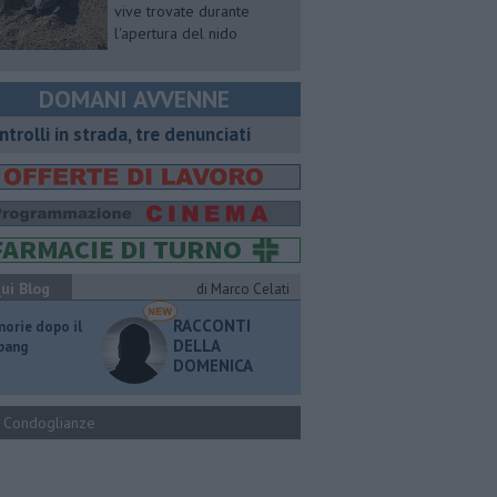
vive trovate durante
l'apertura del nido
DOMANI AVVENNE
ntrolli in strada, tre denunciati
ui Blog
di Marco Celati
RACCONTI
orie dopo il
DELLA
 bang
DOMENICA
Condoglianze