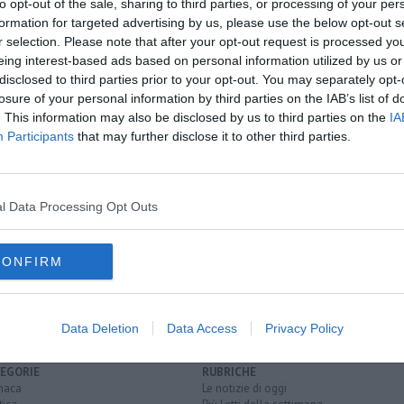
to opt-out of the sale, sharing to third parties, or processing of your per
formation for targeted advertising by us, please use the below opt-out s
r selection. Please note that after your opt-out request is processed y
eing interest-based ads based on personal information utilized by us or
disclosed to third parties prior to your opt-out. You may separately opt-
oscana iscriviti alla
Newsletter QUInews - ToscanaMedia.
losure of your personal information by third parties on the IAB’s list of
amente nella tua casella di posta.
. This information may also be disclosed by us to third parties on the
IA
Participants
that may further disclose it to other third parties.
l Data Processing Opt Outs
imento 5 stelle
consiglio comunale
marradi
rosignano solvay
antico
montecitorio
unione europea
porto vecchio
CONFIRM
Data Deletion
Data Access
Privacy Policy
EGORIE
RUBRICHE
naca
Le notizie di oggi