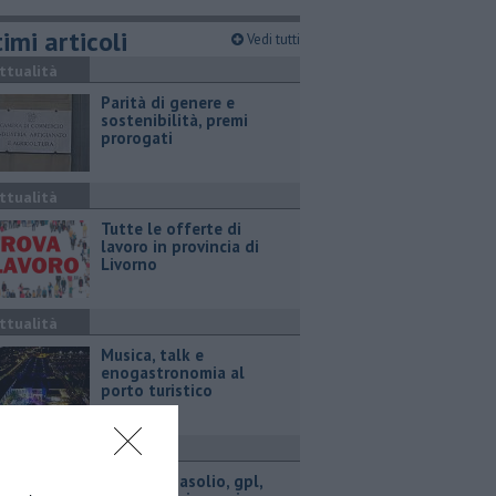
imi articoli
Vedi tutti
ttualità
Parità di genere e
sostenibilità, premi
prorogati
ttualità
​Tutte le offerte di
lavoro in provincia di
Livorno
ttualità
Musica, talk e
enogastronomia al
porto turistico
ttualità
​Benzina, gasolio, gpl,