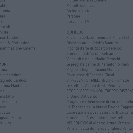
tica
Più Letti della settimana
alità
Più Letti del mese
nomia
Archivio Notizie
ura
Persone
rt
Toscani in TV
tacoli
rviste
QUI BLOG
nion Leader
Racconti della domenica di Marco Celat
rese & Professioni
Disincantato di Adolfo Santoro
grammazione Cinema
Incontri d'arte di Riccardo Ferrucci
Sorridendo di Nicola Belcari
Vignaioli e vini di Nadio Stronchi
MUNI
Le pregiate penne di Pierantonio Pardi
bona
Pagine allegre di Gianni Micheli
ale Marittimo
Psico-cose di Federica Giusti
tagneto Carducci
VI PRESENTO I MIEI... di Dino Fiumalbi
ellina Marittima
Le stelle di Astrea di Edit Permay
ina
STORIE VISPE MA NON TROPPO DISTR
distallo
di Dario Dal Canto
tescudaio
Progettare il benessere di Erica Fiumalbi
iano
La Toscana della birra di Davide Cappan
rbella
Cose strane e posti assurdi di Blue Lam
ignano M.mo
Storielba di Alessandro Canestrelli
ta Luce
NEURONEWS di Alberto Arturo Vergani
Pensieri della domenica di Libero Ventur