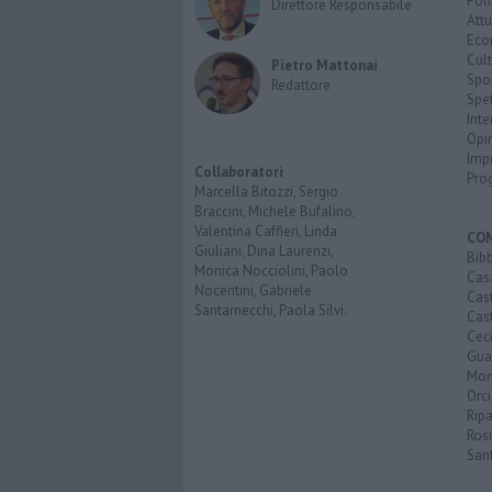
Poli
Direttore Responsabile
Attu
Eco
Cult
Pietro Mattonai
Spo
Redattore
Spet
Inte
Opi
Imp
Collaboratori
Pro
Marcella Bitozzi, Sergio
Braccini, Michele Bufalino,
Valentina Caffieri, Linda
CO
Giuliani, Dina Laurenzi,
Bib
Monica Nocciolini, Paolo
Cas
Nocentini, Gabriele
Cas
Santarnecchi, Paola Silvi.
Cast
Cec
Guar
Mon
Orc
Ripa
Ros
San