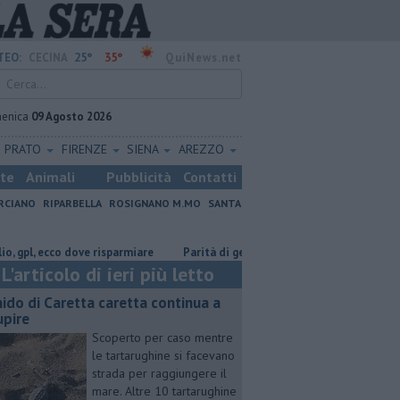
25°
35°
TEO:
CECINA
QuiNews.net
enica
09 Agosto 2026
PRATO
FIRENZE
SIENA
AREZZO
ste
Animali
Pubblicità
Contatti
RCIANO
RIPARBELLA
ROSIGNANO M.MO
SANTA
, ecco dove risparmiare
Parità di genere e sostenibilità, premi prorogati
L'articolo di ieri più letto
 nido di Caretta caretta continua a
upire
Scoperto per caso mentre
le tartarughine si facevano
strada per raggiungere il
mare. Altre 10 tartarughine