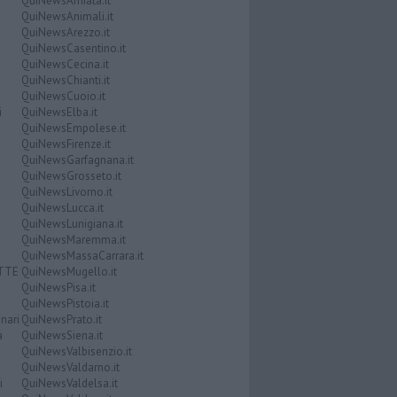
QuiNewsAmiata.it
QuiNewsAnimali.it
QuiNewsArezzo.it
QuiNewsCasentino.it
QuiNewsCecina.it
QuiNewsChianti.it
QuiNewsCuoio.it
i
QuiNewsElba.it
QuiNewsEmpolese.it
QuiNewsFirenze.it
QuiNewsGarfagnana.it
QuiNewsGrosseto.it
QuiNewsLivorno.it
QuiNewsLucca.it
QuiNewsLunigiana.it
QuiNewsMaremma.it
QuiNewsMassaCarrara.it
ATTE
QuiNewsMugello.it
QuiNewsPisa.it
QuiNewsPistoia.it
nari
QuiNewsPrato.it
a
QuiNewsSiena.it
QuiNewsValbisenzio.it
QuiNewsValdarno.it
i
QuiNewsValdelsa.it