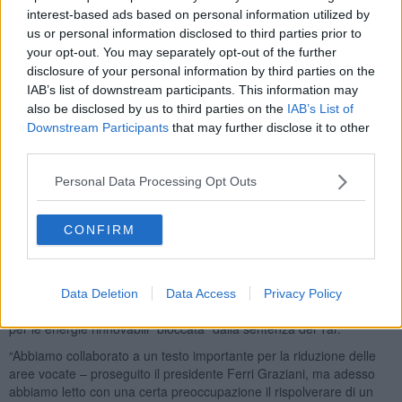
Tomasi, Roberto Biasci, Marcella Amadio e l’on. Chiara Tenerini.
interest-based ads based on personal information utilized by
us or personal information disclosed to third parties prior to
your opt-out. You may separately opt-out of the further
“Chiediamo che l’agricoltura sia riconosciuta come asset strategico
disclosure of your personal information by third parties on the
dell’economia regionale confermando e rafforzando l’assessorato
IAB’s list of downstream participants. This information may
all’agroalimentare attraverso l’attribuzione di deleghe per la
also be disclosed by us to third parties on the
IAB’s List of
gestione della crisi di mercato che purtroppo, a causa delle
Downstream Participants
that may further disclose it to other
distorsioni lungo la filiera, sono sempre più frequenti. Vedi latte e
third parties.
grano. L’agricoltura non è solo produzione: è cibo, salute, cultura e
tutela del territorio – ha ricordato il presidente provinciale, Ferri
Personal Data Processing Opt Outs
Graziani richiamando la legge sulla multifunzionalità voluta e
sostenuta proprio da Coldiretti che ha permesso alle imprese
agricole di diversificare le loro attività ed aprirsi a nuovi settori come
CONFIRM
quello turistico e sociale".
A tenere banco la tutela del paesaggio, il consumo del suolo e le
speculazioni energetiche che molti territorio rischiano di subire.
Data Deletion
Data Access
Privacy Policy
Inevitabile il richiamo alla legge sulle aree idonee per gli impianti
per le energie rinnovabili “bloccata” dalla sentenza del Tar.
“Abbiamo collaborato a un testo importante per la riduzione delle
aree vocate – proseguito il presidente Ferri Graziani, ma adesso
abbiamo letto con una certa preoccupazione il rispolverare di un