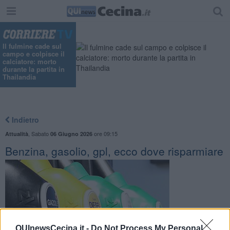
Il fulmine cade sul
campo e colpisce il
calciatore: morto
durante la partita in
Thailandia
Indietro
,
Sabato
ore 09:15
Attualità
06 Giugno 2026
Benzina, gasolio, gpl, ecco dove risparmiare
QUInewsCecina.it -
Do Not Process My Personal