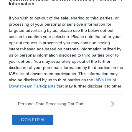
Information
If you wish to opt-out of the sale, sharing to third parties, or
processing of your personal or sensitive information for
Ecco l'elenco dei prezzi del carburante in provincia di Livorno.
targeted advertising by us, please use the below opt-out
Comune per comune gli impianti più economici dove fare
section to confirm your selection. Please note that after your
rifornimento.
opt-out request is processed you may continue seeing
interest-based ads based on personal information utilized by
us or personal information disclosed to third parties prior to
your opt-out. You may separately opt-out of the further
disclosure of your personal information by third parties on the
IAB’s list of downstream participants. This information may
PROVINCIA DI LIVORNO —
Questi i prezzi dei carburanti
rilevati
also be disclosed by us to third parties on the
IAB’s List of
al giorno 06 June 2026
dal
Ministero dello sviluppo economico
Downstream Participants
that may further disclose it to other
third parties.
Personal Data Processing Opt Outs
CONFIRM