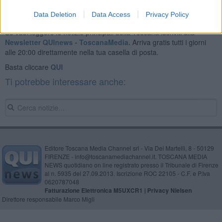
Data Deletion
Data Access
Privacy Policy
Se vuoi leggere le notizie principali della Toscana iscriviti alla
Newsletter QUInews - ToscanaMedia.
Arriva gratis tutti i giorni
alle 20:00 direttamente nella tua casella di posta.
Basta cliccare
QUI
Ti potrebbe interessare anche:
Editore Toscana Media Channel srl - Via Dei Martelli, 8 - 50129
FIRENZE - info@toscanamediachannel.it. TOSCANA MEDIA
NEWS quotidiano on line registrato presso il Tribunale di Firenze
al n. 5935 del 27.09.2013. Iscrizione ROC 22105 - C.F. e P.Iva
0620787048
Fatturazione Elettronica M5UXCR1 |
Privacy Nielsen
Direttore responsabile Marco Migli