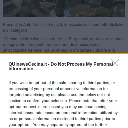
Presenti le Autorità militari e civili, le associazioni combattentistiche
e di categoria.
“Questa celebrazione – ha detto Lia Burgalassi, dopo aver salutato
e ringraziato i presenti - non è e non deve essere solo
un'occasione formale, ma un impegno aricordare il dolore e la
distruzione di una guerra costata milioni di vittime e adadoperarsi,
ognuno, ogni giorno, per la pace. Non ci possiamo dimenticare dei
QUInewsCecina.it -
Do Not Process My Personal
tanti partigiani, che persero la vita per liberare l’Italia, e dei soldati
Information
stranieri che vennero in nostro aiuto, come appunto quelli del 133°
reggimento di fanteria e del 135° reggimento di fanteria della 34^
If you wish to opt-out of the sale, sharing to third parties, or
divisione Red Bull, che abbiamo voluto ricordare con l’apposizione
processing of your personal or sensitive information for
di questa targa commemorativa".
targeted advertising by us, please use the below opt-out
Anche le parole di
Patrizia Cotta Ramusino
sono state un monito
section to confirm your selection. Please note that after your
alla realizzazione della pace tra i popoli: “In questo 80° anniversario
opt-out request is processed you may continue seeing
della Liberazione celebriamo lafine delle operazioni militari nella
interest-based ads based on personal information utilized by
nostra zona, che hanno visto molte vittime militarie civili: nei giorni
us or personal information disclosed to third parties prior to
scorsi i Comuni di Guardistallo, Bibbona, Montescudaio e
your opt-out. You may separately opt-out of the further
Riparbella hanno organizzato momenti di riflessione sugli episodi