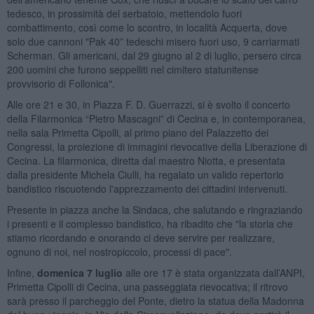
tedesco, in prossimità del serbatoio, mettendolo fuori
combattimento, così come lo scontro, in località Acquerta, dove
solo due cannoni "Pak 40” tedeschi misero fuori uso, 9 carriarmati
Scherman. Gli americani, dal 29 giugno al 2 di luglio, persero circa
200 uomini che furono seppelliti nel cimitero statunitense
provvisorio di Follonica".
Alle ore 21 e 30, in Piazza F. D. Guerrazzi, si è svolto il concerto
della Filarmonica “Pietro Mascagni” di Cecina e, in contemporanea,
nella sala Primetta Cipolli, al primo piano del Palazzetto dei
Congressi, la proiezione di immagini rievocative della Liberazione di
Cecina. La filarmonica, diretta dal maestro Niotta, e presentata
dalla presidente Michela Ciulli, ha regalato un valido repertorio
bandistico riscuotendo l'apprezzamento dei cittadini intervenuti.
Presente in piazza anche la Sindaca, che salutando e ringraziando
i presenti e il complesso bandistico, ha ribadito che "la storia che
stiamo ricordando e onorando ci deve servire per realizzare,
ognuno di noi, nel nostropiccolo, processi di pace".
Infine,
domenica 7 luglio
alle ore 17 è stata organizzata dall’ANPI,
Primetta Cipolli di Cecina, una passeggiata rievocativa; il ritrovo
sarà presso il parcheggio del Ponte, dietro la statua della Madonna