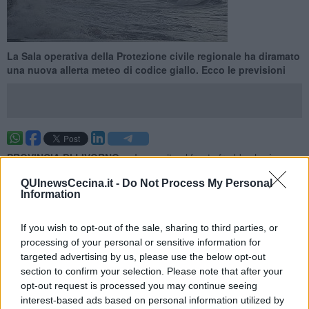
La Sala operativa della Protezione civile regionale ha diramato
una nuova allerta meteo di codice giallo. Ecco le previsioni
PROVINCIA DI LIVORNO —
In seguito al fronte freddo che è
transitato questa mattina con temporali sulle zone settentrionali,
QUInewsCecina.it -
Do Not Process My Personal
sulla Toscana persistono condizioni di instabilità con possibili
Information
rovesci e occasionali temporali.
In serata è prevista una nuova accentuazione dell'instabilità sulle
If you wish to opt-out of the sale, sharing to third parties, or
zone settentrionali, destinata a persistere anche nella prima parte
processing of your personal or sensitive information for
della giornata di domani.
targeted advertising by us, please use the below opt-out
section to confirm your selection. Please note that after your
opt-out request is processed you may continue seeing
interest-based ads based on personal information utilized by
Per questo motivo la Sala operativa della Protezione civile