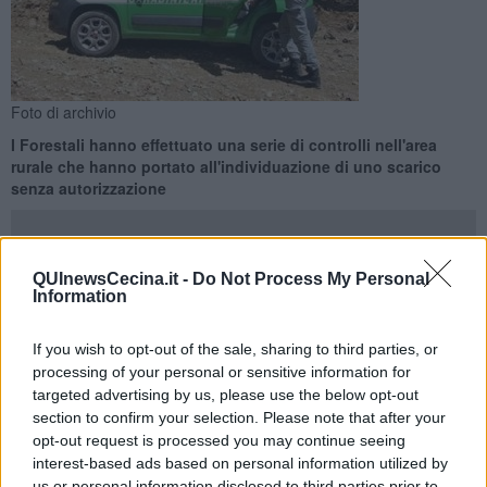
Foto di archivio
I Forestali hanno effettuato una serie di controlli nell'area
rurale che hanno portato all'individuazione di uno scarico
senza autorizzazione
QUInewsCecina.it -
Do Not Process My Personal
Information
CECINA —
I Carabinieri del Nucleo Forestale di Cecina al termine
di un servizio di perlustrazione in area rurale hanno contestato a
If you wish to opt-out of the sale, sharing to third parties, or
due persone di 40 e 50 anni della zona la violazione della
processing of your personal or sensitive information for
normativa ambientale inerente allo scarico di reflui ad uso abitativo
targeted advertising by us, please use the below opt-out
senza autorizzazione.
section to confirm your selection. Please note that after your
opt-out request is processed you may continue seeing
A seguito del sopralluogo, infatti, è emerso che le acque reflue ad
interest-based ads based on personal information utilized by
uso abitativo domestico derivanti da un terreno privato confluivano
us or personal information disclosed to third parties prior to