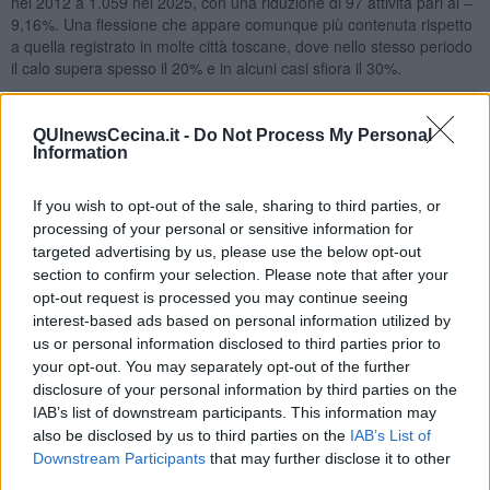
nel 2012 a 1.059 nel 2025, con una riduzione di 97 attività pari al –
9,16%. Una flessione che appare comunque più contenuta rispetto
a quella registrato in molte città toscane, dove nello stesso periodo
il calo supera spesso il 20% e in alcuni casi sfiora il 30%.
QUInewsCecina.it -
Do Not Process My Personal
Information
A fronte di questo cresce il settore dei servizi e della ristorazione.
Le attività di somministrazione, come bar e ristoranti, passano da
If you wish to opt-out of the sale, sharing to third parties, or
205 a 275 unità (+25,45%), mentre parrucchieri ed estetisti
processing of your personal or sensitive information for
aumentano da 103 a 140 attività (+26,43%).
targeted advertising by us, please use the below opt-out
Nel complesso,
il numero totale delle imprese considerate
section to confirm your selection. Please note that after your
registra un lieve incremento passando da 1.464 a 1.474
opt-out request is processed you may continue seeing
(+0,68%)
. Un dato che indica come il tessuto economico locale, pur
interest-based ads based on personal information utilized by
modificando la propria composizione, mantenga una sostanziale
us or personal information disclosed to third parties prior to
stabilità. In un contesto nazionale caratterizzato da difficoltà per il
your opt-out. You may separately opt-out of the further
commercio tradizionale, Cecina conferma quindi una buona
disclosure of your personal information by third parties on the
capacità di adattamento, mantenendo nel tempo un equilibrio
IAB’s list of downstream participants. This information may
complessivo.
also be disclosed by us to third parties on the
IAB’s List of
Un elemento che contribuisce a sostenere il dinamismo economico
Downstream Participants
that may further disclose it to other
locale è il
turismo
. Con oltre 760 mila presenze turistiche annue,
third parties.