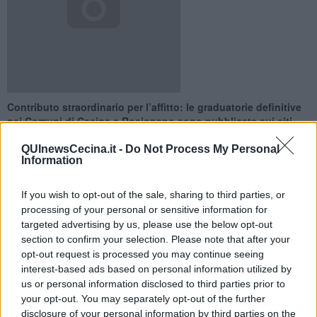
Contributo straordinario per l’affitto: le graduatorie definitive
nei Comuni di Cecina e Rosignano sono pubblicate sui siti
QUInewsCecina.it -
Do Not Process My Personal
Information
If you wish to opt-out of the sale, sharing to third parties, or
processing of your personal or sensitive information for
CECINA —
Sulla home page del sito internet del Comune di Cecina
sono pubblicate le gradutorie definitive del bando per la richiesta di
targeted advertising by us, please use the below opt-out
contributo affitto straordinario nell'ambito delle misure di intervento
section to confirm your selection. Please note that after your
emergenza Covid-19.
opt-out request is processed you may continue seeing
interest-based ads based on personal information utilized by
Presso lo sportello del Comune Amico al piano terra di piazza della
us or personal information disclosed to third parties prior to
Libertà è possibile consultare l'elenco ed avere tutte le informazioni
your opt-out. You may separately opt-out of the further
relative alla graduatoria.
disclosure of your personal information by third parties on the