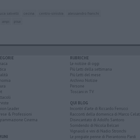
luca salvetti
cecina
centro-sinistra
alessandro franchi
anpi
pisa
EGORIE
RUBRICHE
naca
Le notizie di oggi
tica
Più Letti della settimana
alità
Più Letti del mese
nomia
Archivio Notizie
ura
Persone
rt
Toscani in TV
tacoli
rviste
QUI BLOG
nion Leader
Incontri d'arte di Riccardo Ferrucci
rese & Professioni
Racconti della domenica di Marco Celat
grammazione Cinema
Disincantato di Adolfo Santoro
Sorridendo di Nicola Belcari
Vignaioli e vini di Nadio Stronchi
MUNI
Le pregiate penne di Pierantonio Pardi