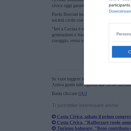
participants
civica oggi garantisce un legame importante 
Downstream 
Paolo Bruciati ha portato poi i saluti e l’a
società civile con i saluti del presidente d
"Ieri a Cecina è nato un nuovo progetto – ha
Persona
generazioni e forze progressiste, per intra
coraggio, verso una politica concreta, che vi
Se vuoi leggere le notizie principali della T
Arriva gratis tutti i giorni alle 20:00 dirett
Basta cliccare
QUI
Ti potrebbe interessare anche:
Costa Civica, sabato il primo congress
Costa Civica, "Rafforzare ruolo ammi
Turismo balneare, "Bene contributo 