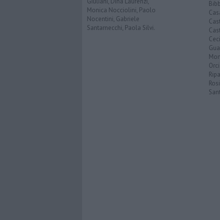
Giuliani, Dina Laurenzi,
Bib
Monica Nocciolini, Paolo
Cas
Nocentini, Gabriele
Cas
Santarnecchi, Paola Silvi.
Cast
Cec
Guar
Mon
Orc
Ripa
Ros
San