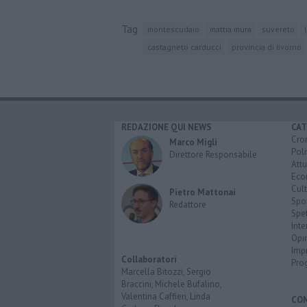
Tag
montescudaio
mattia mura
suvereto
castagneto carducci
provincia di livorno
REDAZIONE QUI NEWS
CAT
Cro
Marco Migli
Poli
Direttore Responsabile
Attu
Eco
Cult
Pietro Mattonai
Spo
Redattore
Spet
Inte
Opi
Imp
Collaboratori
Pro
Marcella Bitozzi, Sergio
Braccini, Michele Bufalino,
Valentina Caffieri, Linda
CO