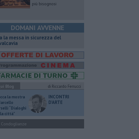
più bisognosi
DOMANI AVVENNE
a la messa in sicurezza del
valcavia
ui Blog
di Riccardo Ferrucci
INCONTRI
ucca la mostra
D'ARTE
Marcello
selli “Dialoghi
la città"
Condoglianze