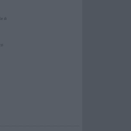
le di
zzi