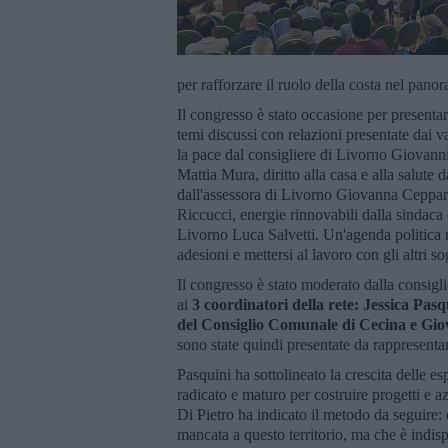
per rafforzare il ruolo della costa nel pano
Il congresso è stato occasione per presentare
temi discussi con relazioni presentate dai va
la pace dal consigliere di Livorno Giovanni
Mattia Mura, diritto alla casa e alla salute
dall'assessora di Livorno Giovanna Ceppare
Riccucci, energie rinnovabili dalla sindaca 
Livorno Luca Salvetti. Un'agenda politica r
adesioni e mettersi al lavoro con gli altri sog
Il congresso è stato moderato dalla consigli
ai
3 coordinatori della rete: Jessica Pas
del Consiglio Comunale di Cecina e Gio
sono state quindi presentate da rappresenta
Pasquini ha sottolineato la crescita delle 
radicato e maturo per costruire progetti e azi
Di Pietro ha indicato il metodo da seguire: 
mancata a questo territorio, ma che è indisp