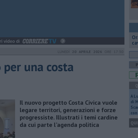
Or
ca
LUNEDÌ
20 APRILE 2026
ORE 17:30
 per una costa
Q
A L
Il nuovo progetto Costa Civica vuole
di 
Scar
legare territori, generazioni e forze
con 
progressiste. Illustrati i temi cardine
QUI
da cui parte l'agenda politica