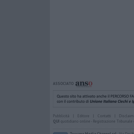
ASSOCIATO
Pubblicità
|
Editore
|
Contatti
|
Disclaim
QUI
quotidiano online - Registrazione Tribunale 
Toscana Media Channel srl
- Via Dei 