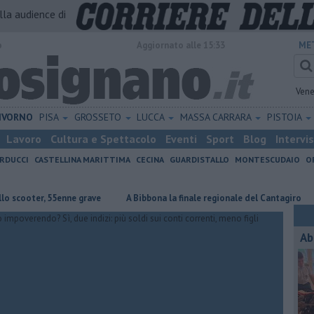
alla audience di
o
Aggiornato alle 15:33
ME
Vene
IVORNO
PISA
GROSSETO
LUCCA
MASSA CARRARA
PISTOIA
Lavoro
Cultura e Spettacolo
Eventi
Sport
Blog
Intervi
RDUCCI
CASTELLINA MARITTIMA
CECINA
GUARDISTALLO
MONTESCUDAIO
O
r, 55enne grave
A Bibbona la finale regionale del Cantagiro
Parco 
Ab