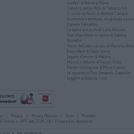
Eureka! di Nausica Manzi
Tabasco senza filtro di Tabasco n.6
Ci vuole un fisico di Michele Campisi
Economia e territorio, da globale a loca
Daniele Salvadori
La dama a scacchi di Carlo Belciani
Due chiacchiere in cucina di Sabrina
Rossello
Storie dell'altro secolo di Marcella Bito
Easy ridere di Dario Greco
Legami d'amore di Malena ...
Musica e dintorni di Fausto Pirìto
Parole milonguere di Maria Caruso
Lo sguardo di Don Armando Zappolini
Leggere di Roberto Cerri
er
|
Privacy
|
Privacy Nielsen
|
Durc
|
Provider
di Firenze n. 5935 del 27.09.2013. Powered by
Aperion.it
Martelli, 8 - 50129 FIRENZE