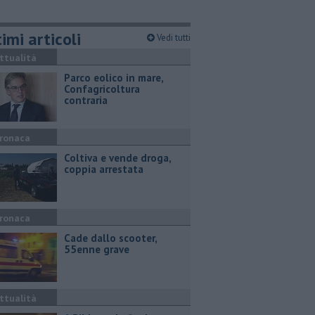
imi articoli
Vedi tutti
ttualità
Parco eolico in mare,
Confagricoltura
contraria
ronaca
Coltiva e vende droga,
coppia arrestata
ronaca
Cade dallo scooter,
55enne grave
ttualità