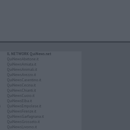
IL NETWORK QuiNews.net
QuiNewsAbetone.it
QuiNewsAmiata.it
QuiNewsAnimali.it
QuiNewsArezzo.it
QuiNewsCasentino.it
QuiNewsCecina.it
QuiNewsChianti.it
QuiNewsCuoio.it
QuiNewsElba.it
i
QuiNewsEmpolese.it
QuiNewsFirenze.it
QuiNewsGarfagnana.it
QuiNewsGrosseto.it
QuiNewsLivorno.it