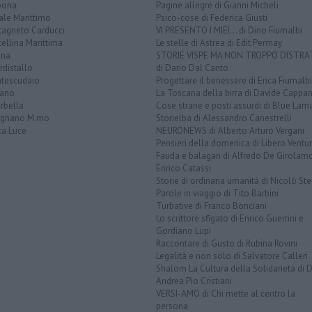
bona
Pagine allegre di Gianni Micheli
ale Marittimo
Psico-cose di Federica Giusti
tagneto Carducci
VI PRESENTO I MIEI... di Dino Fiumalbi
ellina Marittima
Le stelle di Astrea di Edit Permay
ina
STORIE VISPE MA NON TROPPO DISTR
distallo
di Dario Dal Canto
tescudaio
Progettare il benessere di Erica Fiumalbi
iano
La Toscana della birra di Davide Cappan
rbella
Cose strane e posti assurdi di Blue Lam
ignano M.mo
Storielba di Alessandro Canestrelli
ta Luce
NEURONEWS di Alberto Arturo Vergani
Pensieri della domenica di Libero Ventur
Fauda e balagan di Alfredo De Girolam
Enrico Catassi
Storie di ordinaria umanità di Nicolò Ste
Parole in viaggio di Tito Barbini
Turbative di Franco Bonciani
Lo scrittore sfigato di Enrico Guerrini e
Gordiano Lupi
Raccontare di Gusto di Rubina Rovini
Legalità e non solo di Salvatore Calleri
Shalom La Cultura della Solidarietà di 
Andrea Pio Cristiani
VERSI-AMO di Chi mette al centro la
persona