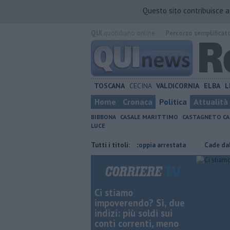
Questo sito contribuisce 
QUI
quotidiano online.
Percorso semplificat
TOSCANA
CECINA
VALDICORNIA
ELBA
L
Home
Cronaca
Politica
Attualità
BIBBONA
CASALE MARITTIMO
CASTAGNETO CA
LUCE
ntraria
Coltiva e vende droga, coppia arrestata
Tutti i titoli:
Cade dallo scoote
Ci stiamo
impoverendo? Sì, due
indizi: più soldi sui
conti correnti, meno