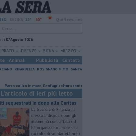
25°
35°
TEO:
CECINA
QuiNews.net
rdì
07 Agosto 2026
PRATO
FIRENZE
SIENA
AREZZO
ste
Animali
Pubblicità
Contatti
RCIANO
RIPARBELLA
ROSIGNANO M.MO
SANTA
eolico in mare, Confagricoltura contraria
Coltiva e vende droga, coppi
L'articolo di ieri più letto
iti sequestrati in dono alla Caritas
La Guardia di Finanza ha
messo a disposizione gli
indumenti contraffatti ed
hà organizzato anche una
raccolta di solidarietà per i