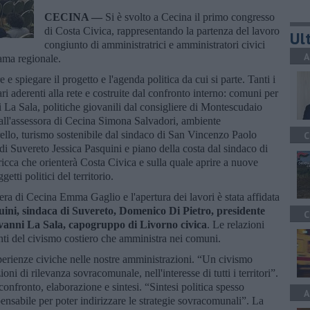
CECINA —
Si è svolto a Cecina il primo congresso
di Costa Civica, rappresentando la partenza del lavoro
Ult
congiunto di amministratrici e amministratori civici
A
rama regionale.
 e spiegare il progetto e l'agenda politica da cui si parte. Tanti i
ri aderenti alla rete e costruite dal confronto interno: comuni per
 La Sala, politiche giovanili dal consigliere di Montescudaio
 dall'assessora di Cecina Simona Salvadori, ambiente
llo, turismo sostenibile dal sindaco di San Vincenzo Paolo
C
di Suvereto Jessica Pasquini e piano della costa dal sindaco di
icca che orienterà Costa Civica e sulla quale aprire a nuove
getti politici del territorio.
era di Cecina Emma Gaglio e l'apertura dei lavori è stata affidata
quini, sindaca di Suvereto, Domenico Di Pietro, presidente
C
vanni La Sala, capogruppo di Livorno civica
. Le relazioni
nti del civismo costiero che amministra nei comuni.
esperienze civiche nelle nostre amministrazioni. “Un civismo
oni di rilevanza sovracomunale, nell'interesse di tutti i territori”.
confronto, elaborazione e sintesi. “Sintesi politica spesso
A
ensabile per poter indirizzare le strategie sovracomunali”. La