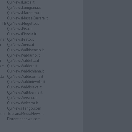
QuiNewsLucca.it
QuiNewsLunigiana.it
QuiNewsMaremma.it
QuiNewsMassaCarrara.it
ATTE
QuiNewsMugello.it
QuiNewsPisa.it
QuiNewsPistoia.it
nari
QuiNewsPrato.it
a
QuiNewsSiena.it
QuiNewsValbisenzio.it
QuiNewsValdarno.it
i
QuiNewsValdelsa.it
o e
QuiNewsValdera.it
QuiNewsValdichiana.it
lla
QuiNewsValdicornia.it
QuiNewsValdinievole.it
QuiNewsValdisieve.it
QuiNewsValtiberina.it
QuiNewsVersilia.it
QuiNewsVolterra.it
QuiNewsTango.com
Don
ToscanaMediaNews.it
Fiorentinanews.com