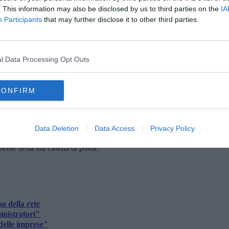
. This information may also be disclosed by us to third parties on the
IA
con i cittadini.
Participants
that may further disclose it to other third parties.
ugurio di buon lavoro da parte di AVS. Interventi anche dalla
i ANPI di Pisa e il presidente di Arci BVC.
nno chiarito gli organizzatori – che vuole legare territori,
l Data Processing Opt Outs
prendere insieme un cammino dal basso, fatto di ascolto e
ve di progetti e obiettivi chiari".
CONFIRM
Data Deletion
Data Access
Privacy Policy
oscana iscriviti alla
Newsletter QUInews - ToscanaMedia.
amente nella tua casella di posta.
o della rete
nistratori"
delle imprese"