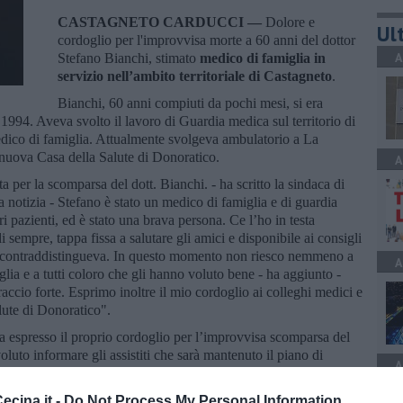
CASTAGNETO CARDUCCI —
Dolore e
Ult
cordoglio per l'improvvisa morte a 60 anni del dottor
A
Stefano Bianchi, stimato
medico di famiglia in
servizio nell’ambito territoriale di Castagneto
.
Bianchi, 60 anni compiuti da pochi mesi, si era
 1994. Aveva svolto il lavoro di Guardia medica sul territorio di
dico di famiglia. Attualmente svolgeva ambulatorio a La
a nuova Casa della Salute di Donoratico.
A
per la scomparsa del dott. Bianchi. - ha scritto la sindaca di
 notizia - Stefano è stato un medico di famiglia e di guardia
ri pazienti, ed è stato una brava persona. Ce l’ho in testa
 sempre, tappa fissa a salutare gli amici e disponibile ai consigli
 lo contraddistingueva. In questo momento non riesco nemmeno a
A
glia e a tutti coloro che gli hanno voluto bene - ha aggiunto -
accio forte. Esprimo inoltre il mio cordoglio ai colleghi medici e
alute di Donoratico".
 espresso il proprio cordoglio per l’improvvisa scomparsa del
luto informare gli assistiti che sarà mantenuto il piano di
A
ntre sono già state attivate le procedure necessarie
cina.it -
Do Not Process My Personal Information