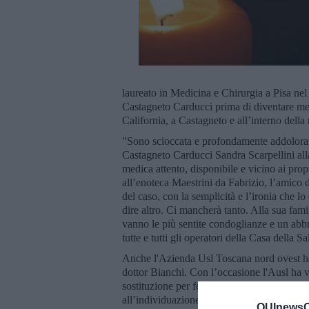
laureato in Medicina e Chirurgia a Pisa nel
Castagneto Carducci prima di diventare me
California, a Castagneto e all’interno dell
"Sono scioccata e profondamente addolorata 
Castagneto Carducci Sandra Scarpellini alla
medica attento, disponibile e vicino ai prop
all’enoteca Maestrini da Fabrizio, l’amico di
del caso, con la semplicità e l’ironia che
dire altro. Ci mancherà tanto. Alla sua fami
vanno le più sentite condoglianze e un abbr
tutte e tutti gli operatori della Casa della S
Anche l'Azienda Usl Toscana nord ovest ha
dottor Bianchi. Con l’occasione l'Ausl ha vo
sostituzione per ferie attualmente attivo, me
all’individuazione del medico sostituto.
QUInewsCe