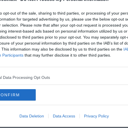
una vacanza con la moglie. In tanti si sono uniti al cordoglio
to opt-out of the sale, sharing to third parties, or processing of your per
formation for targeted advertising by us, please use the below opt-out s
r selection. Please note that after your opt-out request is processed y
eing interest-based ads based on personal information utilized by us or
disclosed to third parties prior to your opt-out. You may separately opt-
losure of your personal information by third parties on the IAB’s list of
oscana iscriviti alla
Newsletter QUInews - ToscanaMedia.
. This information may also be disclosed by us to third parties on the
IA
amente nella tua casella di posta.
Participants
that may further disclose it to other third parties.
l Data Processing Opt Outs
mezz'asta"
CONFIRM
ostituito
Data Deletion
Data Access
Privacy Policy