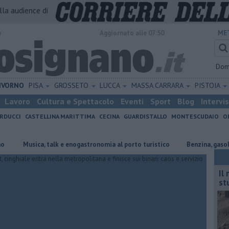
alla audience di
o
Aggiornato alle 07:50
ME
Dom
IVORNO
PISA
GROSSETO
LUCCA
MASSA CARRARA
PISTOIA
Lavoro
Cultura e Spettacolo
Eventi
Sport
Blog
Intervi
RDUCCI
CASTELLINA MARITTIMA
CECINA
GUARDISTALLO
MONTESCUDAIO
O
Musica, talk e enogastronomia al porto turistico
​Benzina, gasolio, gpl,
Il
st