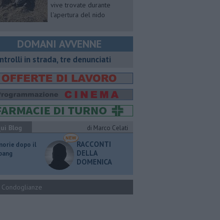
vive trovate durante
l'apertura del nido
DOMANI AVVENNE
ntrolli in strada, tre denunciati
ui Blog
di Marco Celati
RACCONTI
orie dopo il
DELLA
 bang
DOMENICA
Condoglianze