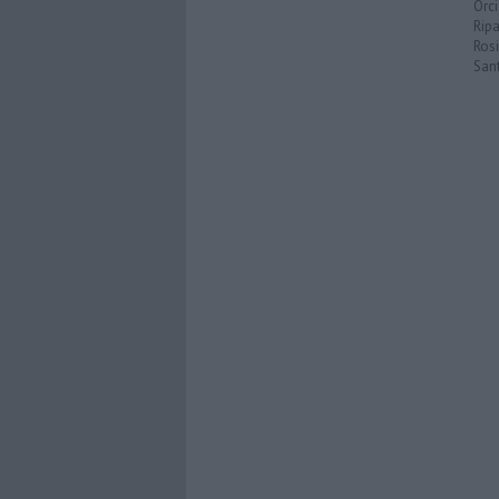
Orc
Ripa
Ros
San