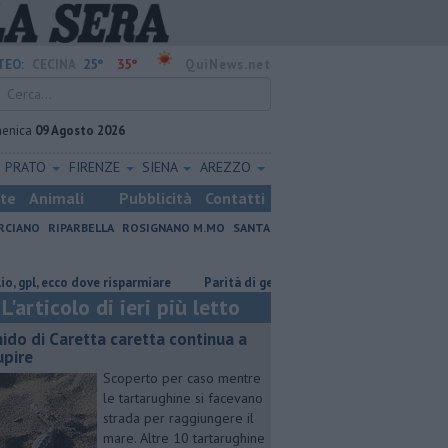
25°
35°
TEO:
CECINA
QuiNews.net
enica
09 Agosto 2026
PRATO
FIRENZE
SIENA
AREZZO
ste
Animali
Pubblicità
Contatti
RCIANO
RIPARBELLA
ROSIGNANO M.MO
SANTA
 ecco dove risparmiare
Parità di genere e sostenibilità, premi prorogati
L'articolo di ieri più letto
 nido di Caretta caretta continua a
upire
Scoperto per caso mentre
le tartarughine si facevano
strada per raggiungere il
mare. Altre 10 tartarughine