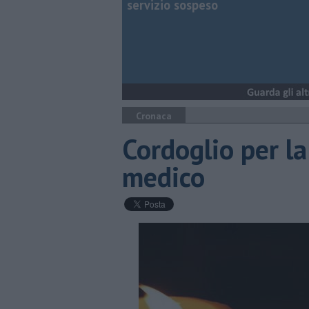
servizio sospeso
Cronaca
Cordoglio per l
medico