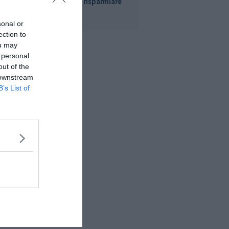
ecco dove risparmiare
sonal or
ection to
ou may
 personal
out of the
 downstream
B’s List of