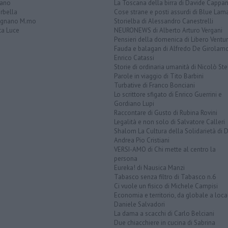
iano
La Toscana della birra di Davide Cappan
rbella
Cose strane e posti assurdi di Blue Lam
ignano M.mo
Storielba di Alessandro Canestrelli
ta Luce
NEURONEWS di Alberto Arturo Vergani
Pensieri della domenica di Libero Ventur
Fauda e balagan di Alfredo De Girolam
Enrico Catassi
Storie di ordinaria umanità di Nicolò Ste
Parole in viaggio di Tito Barbini
Turbative di Franco Bonciani
Lo scrittore sfigato di Enrico Guerrini e
Gordiano Lupi
Raccontare di Gusto di Rubina Rovini
Legalità e non solo di Salvatore Calleri
Shalom La Cultura della Solidarietà di 
Andrea Pio Cristiani
VERSI-AMO di Chi mette al centro la
persona
Eureka! di Nausica Manzi
Tabasco senza filtro di Tabasco n.6
Ci vuole un fisico di Michele Campisi
Economia e territorio, da globale a loca
Daniele Salvadori
La dama a scacchi di Carlo Belciani
Due chiacchiere in cucina di Sabrina