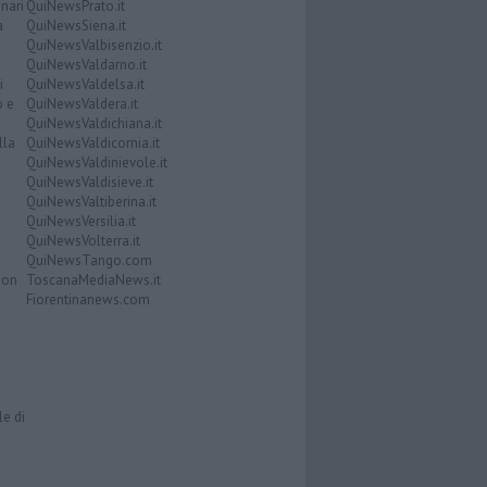
nari
QuiNewsPrato.it
a
QuiNewsSiena.it
QuiNewsValbisenzio.it
QuiNewsValdarno.it
i
QuiNewsValdelsa.it
o e
QuiNewsValdera.it
QuiNewsValdichiana.it
lla
QuiNewsValdicornia.it
QuiNewsValdinievole.it
QuiNewsValdisieve.it
QuiNewsValtiberina.it
QuiNewsVersilia.it
QuiNewsVolterra.it
QuiNewsTango.com
Don
ToscanaMediaNews.it
Fiorentinanews.com
le di