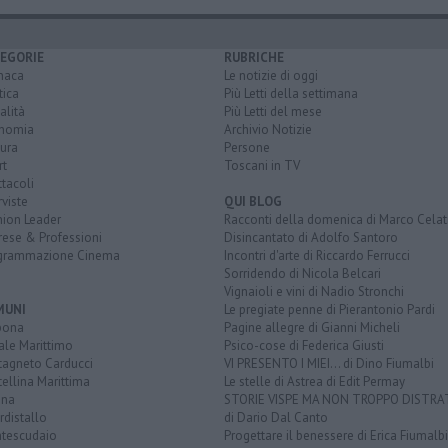
EGORIE
RUBRICHE
naca
Le notizie di oggi
tica
Più Letti della settimana
alità
Più Letti del mese
nomia
Archivio Notizie
ura
Persone
rt
Toscani in TV
tacoli
rviste
QUI BLOG
nion Leader
Racconti della domenica di Marco Celat
rese & Professioni
Disincantato di Adolfo Santoro
grammazione Cinema
Incontri d'arte di Riccardo Ferrucci
Sorridendo di Nicola Belcari
Vignaioli e vini di Nadio Stronchi
MUNI
Le pregiate penne di Pierantonio Pardi
bona
Pagine allegre di Gianni Micheli
ale Marittimo
Psico-cose di Federica Giusti
tagneto Carducci
VI PRESENTO I MIEI... di Dino Fiumalbi
ellina Marittima
Le stelle di Astrea di Edit Permay
ina
STORIE VISPE MA NON TROPPO DISTR
distallo
di Dario Dal Canto
tescudaio
Progettare il benessere di Erica Fiumalbi