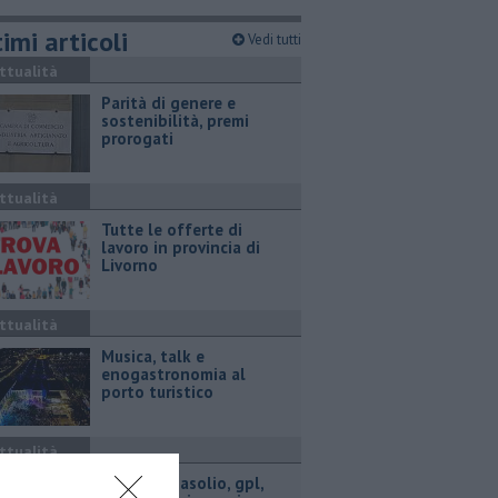
imi articoli
Vedi tutti
ttualità
Parità di genere e
sostenibilità, premi
prorogati
ttualità
​Tutte le offerte di
lavoro in provincia di
Livorno
ttualità
Musica, talk e
enogastronomia al
porto turistico
ttualità
​Benzina, gasolio, gpl,