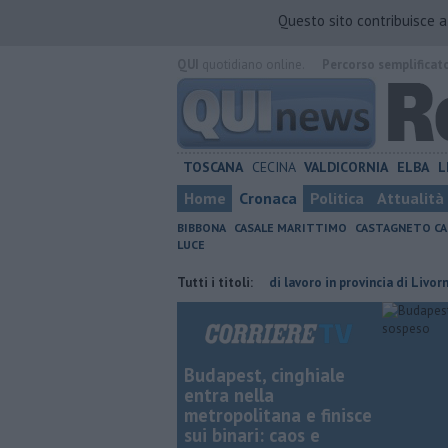
Questo sito contribuisce 
QUI
quotidiano online.
Percorso semplificat
TOSCANA
CECINA
VALDICORNIA
ELBA
L
Home
Cronaca
Politica
Attualità
BIBBONA
CASALE MARITTIMO
CASTAGNETO CA
LUCE
 premi prorogati
​Tutte le offerte di lavoro in provincia di Livorno
Tutti i titoli:
Budapest, cinghiale
entra nella
metropolitana e finisce
sui binari: caos e