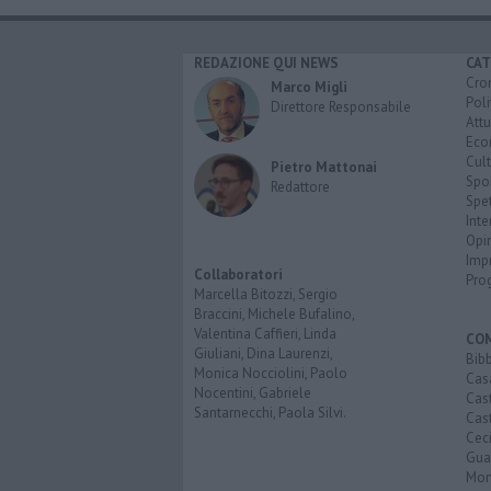
REDAZIONE QUI NEWS
CAT
Cro
Marco Migli
Poli
Direttore Responsabile
Attu
Eco
Cult
Pietro Mattonai
Spo
Redattore
Spet
Inte
Opi
Imp
Collaboratori
Pro
Marcella Bitozzi, Sergio
Braccini, Michele Bufalino,
Valentina Caffieri, Linda
CO
Giuliani, Dina Laurenzi,
Bib
Monica Nocciolini, Paolo
Cas
Nocentini, Gabriele
Cas
Santarnecchi, Paola Silvi.
Cast
Cec
Guar
Mon