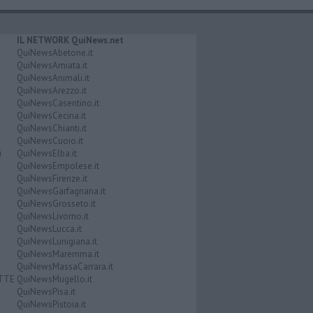
IL NETWORK QuiNews.net
QuiNewsAbetone.it
QuiNewsAmiata.it
QuiNewsAnimali.it
QuiNewsArezzo.it
QuiNewsCasentino.it
QuiNewsCecina.it
QuiNewsChianti.it
QuiNewsCuoio.it
i
QuiNewsElba.it
QuiNewsEmpolese.it
QuiNewsFirenze.it
QuiNewsGarfagnana.it
QuiNewsGrosseto.it
QuiNewsLivorno.it
QuiNewsLucca.it
QuiNewsLunigiana.it
QuiNewsMaremma.it
QuiNewsMassaCarrara.it
ATTE
QuiNewsMugello.it
QuiNewsPisa.it
QuiNewsPistoia.it