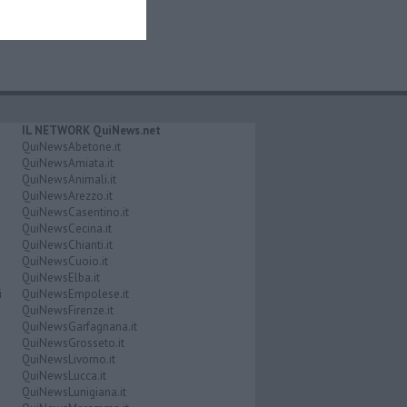
IL NETWORK QuiNews.net
QuiNewsAbetone.it
QuiNewsAmiata.it
QuiNewsAnimali.it
QuiNewsArezzo.it
QuiNewsCasentino.it
QuiNewsCecina.it
QuiNewsChianti.it
QuiNewsCuoio.it
QuiNewsElba.it
i
QuiNewsEmpolese.it
QuiNewsFirenze.it
QuiNewsGarfagnana.it
QuiNewsGrosseto.it
QuiNewsLivorno.it
QuiNewsLucca.it
QuiNewsLunigiana.it