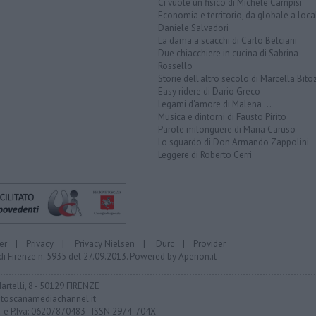
Ci vuole un fisico di Michele Campisi
Economia e territorio, da globale a loca
Daniele Salvadori
La dama a scacchi di Carlo Belciani
Due chiacchiere in cucina di Sabrina
Rossello
Storie dell'altro secolo di Marcella Bito
Easy ridere di Dario Greco
Legami d'amore di Malena ...
Musica e dintorni di Fausto Pirìto
Parole milonguere di Maria Caruso
Lo sguardo di Don Armando Zappolini
Leggere di Roberto Cerri
er
|
Privacy
|
Privacy Nielsen
|
Durc
|
Provider
di Firenze n. 5935 del 27.09.2013. Powered by
Aperion.it
Martelli, 8 - 50129 FIRENZE
toscanamediachannel.it
F. e P.Iva: 06207870483 - ISSN 2974-704X