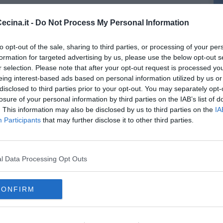
oscana iscriviti alla
Newsletter QUInews - ToscanaMedia.
cina.it -
Do Not Process My Personal Information
amente nella tua casella di posta.
to opt-out of the sale, sharing to third parties, or processing of your per
formation for targeted advertising by us, please use the below opt-out s
r selection. Please note that after your opt-out request is processed y
eing interest-based ads based on personal information utilized by us or
disclosed to third parties prior to your opt-out. You may separately opt-
inata
losure of your personal information by third parties on the IAB’s list of
. This information may also be disclosed by us to third parties on the
IA
Participants
that may further disclose it to other third parties.
l Data Processing Opt Outs
CONFIRM