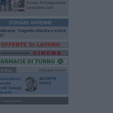
Toscana. All'inaugurazione
il presidente Giani
DOMANI AVVENNE
valcavia, "tragedia sfiorata e scelte
li"
ui Blog
di Riccardo Ferrucci
INCONTRI
ucca la mostra
D'ARTE
Marcello
selli “Dialoghi
la città"
Condoglianze