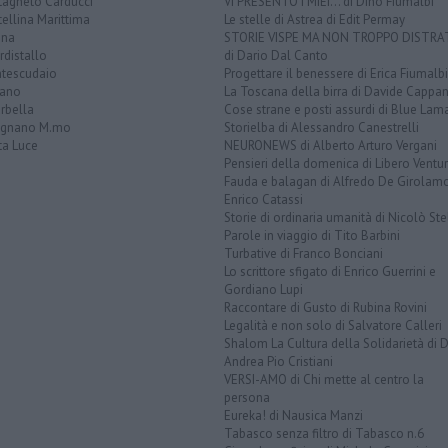
tagneto Carducci
VI PRESENTO I MIEI... di Dino Fiumalbi
ellina Marittima
Le stelle di Astrea di Edit Permay
ina
STORIE VISPE MA NON TROPPO DISTR
distallo
di Dario Dal Canto
tescudaio
Progettare il benessere di Erica Fiumalbi
iano
La Toscana della birra di Davide Cappan
rbella
Cose strane e posti assurdi di Blue Lam
ignano M.mo
Storielba di Alessandro Canestrelli
ta Luce
NEURONEWS di Alberto Arturo Vergani
Pensieri della domenica di Libero Ventur
Fauda e balagan di Alfredo De Girolam
Enrico Catassi
Storie di ordinaria umanità di Nicolò Ste
Parole in viaggio di Tito Barbini
Turbative di Franco Bonciani
Lo scrittore sfigato di Enrico Guerrini e
Gordiano Lupi
Raccontare di Gusto di Rubina Rovini
Legalità e non solo di Salvatore Calleri
Shalom La Cultura della Solidarietà di 
Andrea Pio Cristiani
VERSI-AMO di Chi mette al centro la
persona
Eureka! di Nausica Manzi
Tabasco senza filtro di Tabasco n.6