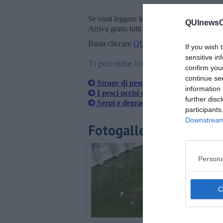
Se vuoi leggere le notizie principali della T
QUInewsCe
Arriva gratis tutti i giorni alle 20:00 dirett
Basta cliccare
QUI
If you wish 
sensitive in
Ti potrebbe interessare anche:
confirm you
continue se
​Strage di pesci, il laghetto fa paura
information 
I pesci uccisi da pioggia e acqua inqu
further disc
Serpi e degrado al parcheggio
participants
Downstream 
Fotogallery
Persona