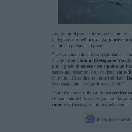
- raggiunto il ponte sul fosso ci siamo imba
galleggiavano
nell'acqua stagnante e put
anche chi passava sul ponte".
"La domanda che ci è sorta spontanea - hann
che ben
due Comuni (Rosignano Maritt
poi in grado di
tenere vivo e pulito un fo
siamo stati testimoni è un evidente
stato d
Comuni…Cosa dicono i nostri sindaci?
Ha
Sono state fatte le opportune verifiche?".
"Sarebbe davvero il caso di
provvedere u
risanamento del fosso per garantire la salute
numerosi turisti
presenti in quella zona".