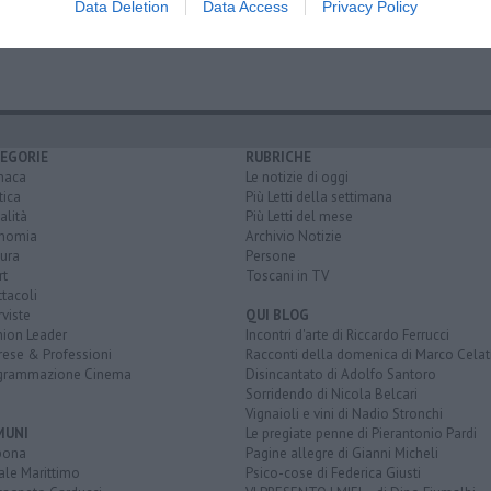
Data Deletion
Data Access
Privacy Policy
 mazzanta
movimento 5 stelle
bandiera blu
cecina
pesci
EGORIE
RUBRICHE
naca
Le notizie di oggi
tica
Più Letti della settimana
alità
Più Letti del mese
nomia
Archivio Notizie
ura
Persone
rt
Toscani in TV
tacoli
rviste
QUI BLOG
nion Leader
Incontri d'arte di Riccardo Ferrucci
rese & Professioni
Racconti della domenica di Marco Celat
grammazione Cinema
Disincantato di Adolfo Santoro
Sorridendo di Nicola Belcari
Vignaioli e vini di Nadio Stronchi
MUNI
Le pregiate penne di Pierantonio Pardi
bona
Pagine allegre di Gianni Micheli
ale Marittimo
Psico-cose di Federica Giusti