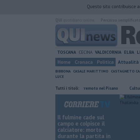
Questo sito contribuisce 
QUI
quotidiano online.
Percorso semplificat
TOSCANA
CECINA
VALDICORNIA
ELBA
L
Home
Cronaca
Politica
Attualità
BIBBONA
CASALE MARITTIMO
CASTAGNETO CA
LUCE
Caritas
Ancora una scossa di terremoto nel Pisano
Tutti i titoli:
Cultura diffus
Il fulmine cade sul
campo e colpisce il
calciatore: morto
durante la partita in