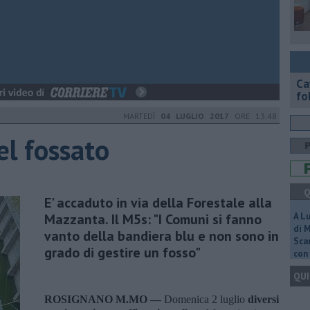
Ca
fol
MARTEDÌ
04 LUGLIO 2017
ORE 13:48
el fossato
Q
E' accaduto in via della Forestale alla
Mazzanta. Il M5s: "I Comuni si fanno
A L
di 
vanto della bandiera blu e non sono in
Scar
grado di gestire un fosso"
con 
QUI
ROSIGNANO M.MO —
Domenica 2 luglio
diversi