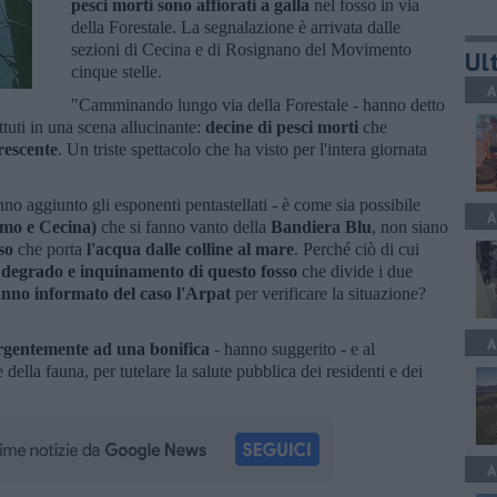
pesci morti sono affiorati a galla
nel fosso in via
della Forestale. La segnalazione è arrivata dalle
sezioni di Cecina e di Rosignano del Movimento
Ult
cinque stelle.
A
"Camminando lungo via della Forestale - hanno detto
ttuti in una scena allucinante:
decine di pesci morti
che
rescente
. Un triste spettacolo che ha visto per l'intera giornata
o aggiunto gli esponenti pentastellati - è come sia possibile
A
imo e Cecina)
che si fanno vanto della
Bandiera Blu
, non siano
sso
che porta
l'acqua dalle colline al mare
. Perché ciò di cui
i degrado e inquinamento di questo fosso
che divide i due
nno informato del caso l'Arpat
per verificare la situazione?
A
rgentemente ad una bonifica
- hanno suggerito - e al
 della fauna, per tutelare la salute pubblica dei residenti e dei
A