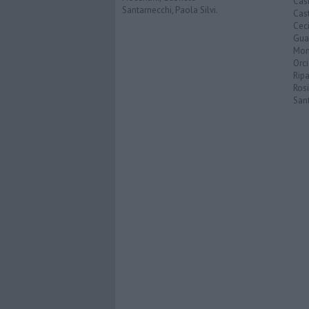
Cas
Santarnecchi, Paola Silvi.
Cast
Cec
Guar
Mon
Orc
Ripa
Ros
San