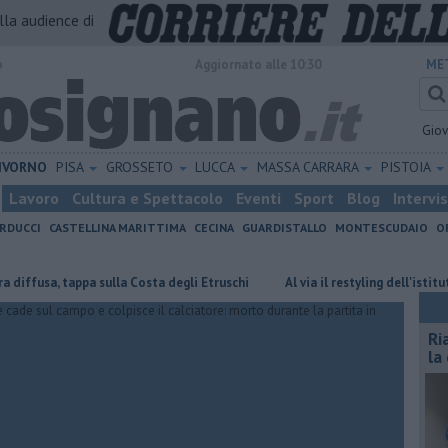
alla audience di
o
Aggiornato alle 10:30
ME
Gio
IVORNO
PISA
GROSSETO
LUCCA
MASSA CARRARA
PISTOIA
Lavoro
Cultura e Spettacolo
Eventi
Sport
Blog
Intervi
RDUCCI
CASTELLINA MARITTIMA
CECINA
GUARDISTALLO
MONTESCUDAIO
O
a, tappa sulla Costa degli Etruschi
Al via il restyling dell'istituto Grisel
Ri
la 