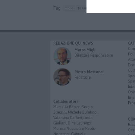
Tag
moria
fossato
rosignano marittimo
la
REDAZIONE QUI NEWS
CAT
Cro
Marco Migli
Poli
Direttore Responsabile
Attu
Eco
Cult
Pietro Mattonai
Spo
Redattore
Spet
Inte
Opi
Imp
Collaboratori
Pro
Marcella Bitozzi, Sergio
Braccini, Michele Bufalino,
Valentina Caffieri, Linda
CO
Giuliani, Dina Laurenzi,
Bib
Monica Nocciolini, Paolo
Cas
Nocentini, Gabriele