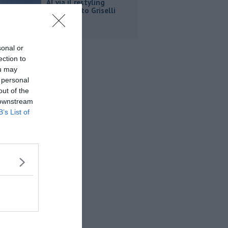
Al via il restyling
dell'istituto Griselli
sonal or
ection to
ou may
 personal
out of the
 downstream
B’s List of