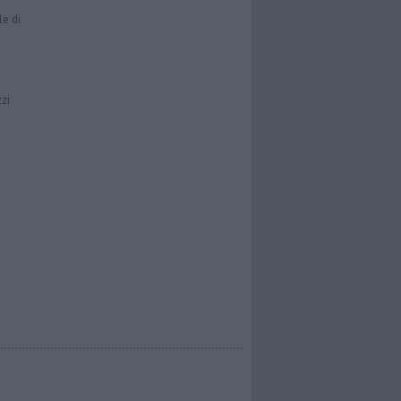
le di
zzi