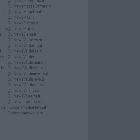
QuiNewsMaremma.it
QuiNewsMassaCarrara.it
ATTE
QuiNewsMugello.it
QuiNewsPisa.it
QuiNewsPistoia.it
nari
QuiNewsPrato.it
a
QuiNewsSiena.it
QuiNewsValbisenzio.it
QuiNewsValdarno.it
i
QuiNewsValdelsa.it
o e
QuiNewsValdera.it
QuiNewsValdichiana.it
lla
QuiNewsValdicornia.it
QuiNewsValdinievole.it
QuiNewsValdisieve.it
QuiNewsValtiberina.it
QuiNewsVersilia.it
QuiNewsVolterra.it
QuiNewsTango.com
Don
ToscanaMediaNews.it
Fiorentinanews.com