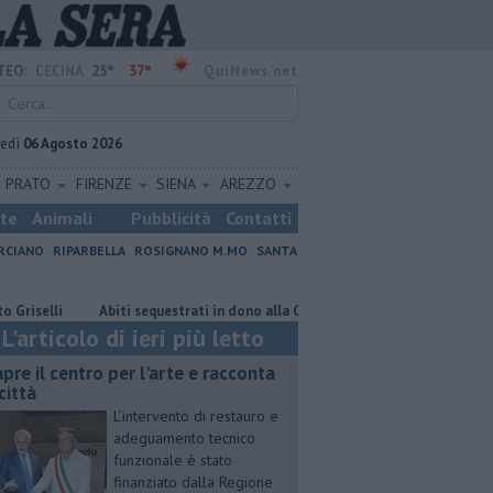
25°
37°
TEO:
CECINA
QuiNews.net
vedì
06 Agosto 2026
PRATO
FIRENZE
SIENA
AREZZO
ste
Animali
Pubblicità
Contatti
RCIANO
RIPARBELLA
ROSIGNANO M.MO
SANTA
li
Abiti sequestrati in dono alla Caritas
Ancora una scossa di terr
L'articolo di ieri più letto
apre il centro per l'arte e racconta
città
L’intervento di restauro e
adeguamento tecnico
funzionale è stato
finanziato dalla Regione