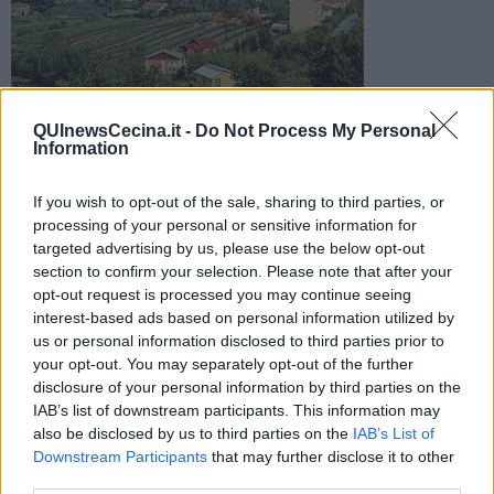
QUInewsCecina.it -
Do Not Process My Personal
Torna la manifestazione organizzata dalla Pro Loco giunta
Information
all'edizione numero 27 e dedicata ai piatti tipici "poveri" della
tradizione culinaria toscana
If you wish to opt-out of the sale, sharing to third parties, or
processing of your personal or sensitive information for
targeted advertising by us, please use the below opt-out
section to confirm your selection. Please note that after your
opt-out request is processed you may continue seeing
interest-based ads based on personal information utilized by
CASTELLINA MARITTIMA —
Dal 1 al 3 agosto torna, nel borgo di
us or personal information disclosed to third parties prior to
Castellina Marittima, la manifestazione
Cucina Povera 2014
giunta
your opt-out. You may separately opt-out of the further
ormai alla 27esima edizione.
disclosure of your personal information by third parties on the
Organizzata dalla Pro Loco di Castellina con il patrocinio e la
IAB’s list of downstream participants. This information may
collaborazione dell'Amministrazione Comunale, la rassegna
enogastronomica è interamente dedicata ai piatti tipici "poveri" della
also be disclosed by us to third parties on the
IAB’s List of
tradizione culinaria toscana.
Downstream Participants
that may further disclose it to other
Venerdì 1 agosto è in programma una cena povera all'EcoMuseo
third parties.