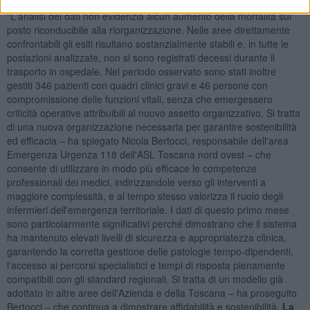
"L'analisi dei dati non evidenzia alcun aumento della mortalità sul
posto riconducibile alla riorganizzazione. Nelle aree direttamente
confrontabili gli esiti risultano sostanzialmente stabili e, in tutte le
postazioni analizzate, non si sono registrati decessi durante il
trasporto in ospedale. Nel periodo osservato sono stati inoltre
gestiti 346 pazienti con quadri clinici gravi e 46 persone con
compromissione delle funzioni vitali, senza che emergessero
criticità operative attribuibili al nuovo assetto organizzativo. Si tratta
di una nuova organizzazione necessaria per garantire sostenibilità
ed efficacia – ha spiegato Nicola Bertocci, responsabile dell'area
Emergenza Urgenza 118 dell'ASL Toscana nord ovest – che
consente di utilizzare in modo più efficace le competenze
professionali dei medici, indirizzandole verso gli interventi a
maggiore complessità, e al tempo stesso valorizza il ruolo degli
infermieri dell'emergenza territoriale. I dati di questo primo mese
sono particolarmente significativi perché dimostrano che il sistema
ha mantenuto elevati livelli di sicurezza e appropriatezza clinica,
garantendo la corretta gestione delle patologie tempo-dipendenti,
l'accesso ai percorsi specialistici e tempi di risposta pienamente
compatibili con gli standard regionali. Si tratta di un modello già
adottato in altre aree dell'Azienda e della Toscana – ha proseguito
Bertocci – che continua a dimostrare affidabilità e sostenibilità.
La