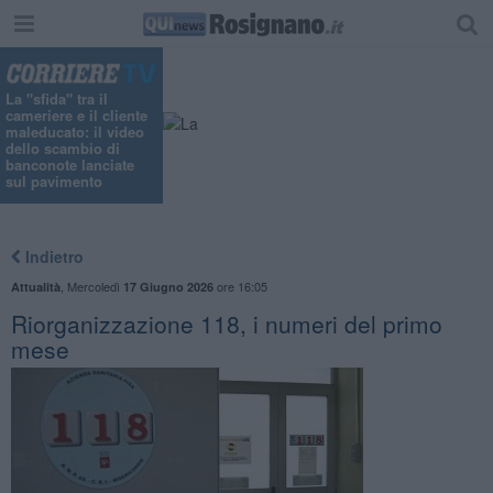
"
La "sfida" tra il
cameriere e il cliente
maleducato: il video
dello scambio di
banconote lanciate
sul pavimento
Indietro
,
Mercoledì
ore 16:05
Attualità
17 Giugno 2026
Riorganizzazione 118, i numeri del primo
mese