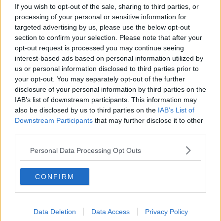
ictus o deficit neurologico acuto, 9 politraumi, 15 pazienti con grave
If you wish to opt-out of the sale, sharing to third parties, or
insufficienza respiratoria e 12 arresti cardiocircolatori.
processing of your personal or sensitive information for
targeted advertising by us, please use the below opt-out
Tutti gli 8 STEMI diagnosticati sul territorio sono stati
section to confirm your selection. Please note that after your
correttamente riconosciuti e centralizzati nei centri
opt-out request is processed you may continue seeing
specialistici dotati di emodinamica
: sette pazienti sono stati
interest-based ads based on personal information utilized by
trasferiti all'ospedale di Livorno e uno all'ospedale di Grosseto.
Analogo risultato è stato ottenuto per la
gestione dell'ictus: i 20
us or personal information disclosed to third parties prior to
pazienti individuati come possibili casi di stroke sono stati
your opt-out. You may separately opt-out of the further
tutti riconosciuti tempestivamente e trasferiti verso ospedali
disclosure of your personal information by third parties on the
dotati di percorsi specialistici dedicati
, garantendo l'accesso
IAB’s list of downstream participants. This information may
immediato alle cure previste dai protocolli regionali.
also be disclosed by us to third parties on the
IAB’s List of
Downstream Participants
that may further disclose it to other
Nel periodo osservato le
automediche hanno registrato un
third parties.
tempo medio allarme-target di 11,5 minuti
, mentre le ambulanze
infermieristiche si sono attestate a 11,1 minuti, valori pienamente
Personal Data Processing Opt Outs
compatibili con gli standard regionali che prevedono un obiettivo di
8 minuti nelle aree urbane e 20 minuti nelle aree extraurbane.
CONFIRM
A proposito di integrazione nella rete di intervento, nel corso del
mese sono stati effettuati 4 interventi in collaborazione con
l'elisoccorso Pegaso e 17 trasferimenti secondari verso strutture
specialistiche, confermando il ruolo strategico delle ambulanze
Data Deletion
Data Access
Privacy Policy
infermieristiche all'interno della rete dell'emergenza-urgenza.