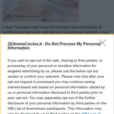
L'Ausl Toscana nord ovest ha indicato dove richiedere le
certificazioni sanitarie agli elettori fisicamente impediti o non
deambulati
QUInewsCecina.it -
Do Not Process My Personal
Information
If you wish to opt-out of the sale, sharing to third parties, or
processing of your personal or sensitive information for
PROVINCIA DI LIVORNO —
In vista del ballottaggio in programma
targeted advertising by us, please use the below opt-out
domenica 23 e lunedì 24 Giugno, per l'elezione del sindaco di
section to confirm your selection. Please note that after your
Piombino, Cecina e Rosignano Marittimo, l'Azienda Usl Toscana
opt-out request is processed you may continue seeing
nord ovest ha ricordato gli ambulatori sul territorio delle Valli
interest-based ads based on personal information utilized by
Etrusche per il rilascio delle certificazioni sanitarie agli elettori
us or personal information disclosed to third parties prior to
fisicamente impediti o non deambulati.
your opt-out. You may separately opt-out of the further
Questi gli ambulatori e gli orari di apertura al pubblico:
Ospedale di
disclosure of your personal information by third parties on the
Cecina (stanza 23) v
enerdì 21 giugno in orario 11-12 e domenica
IAB’s list of downstream participants. This information may
23 Giugno in orario 10,30-11,30;
Distretto di Rosignano Solvay
also be disclosed by us to third parties on the
IAB’s List of