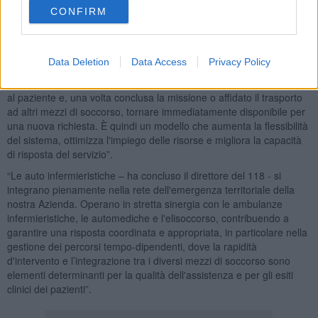
organizzativo all'interno del sistema regionale dell'emergenza
CONFIRM
territoriale.
“Disporre di un infermiere su un mezzo dinamico – ha aggiunto
Bertocci - rappresenta una straordinaria opportunità per i moderni
Data Deletion
Data Access
Privacy Policy
sistemi di emergenza preospedaliera. L'auto infermieristica può
intervenire rapidamente sull'evento, garantire l'assistenza avanzata
al paziente e, una volta conclusa la missione o affidato il trasporto
ad altri mezzi di soccorso, tornare immediatamente disponibile per
una nuova richiesta. È quindi un modello che aumenta la flessibilità
del sistema, ottimizza l'impiego delle risorse e migliora la capacità
di risposta del servizio”.
“Le auto infermieristiche – ha concluso il direttore del 118 - si
integrano pienamente nella rete dell'emergenza territoriale della
nostra Azienda. Operano in stretta sinergia con le ambulanze
infermieristiche, le automediche e l'elisoccorso, contribuendo a
garantire una risposta coordinata e appropriata, in particolare nella
gestione dei percorsi tempo-dipendenti, dove la rapidità
d'intervento e l’integrazione tra i diversi mezzi di soccorso sono
elementi determinanti per la qualità dell'assistenza e per gli esiti
clinici dei pazienti”.