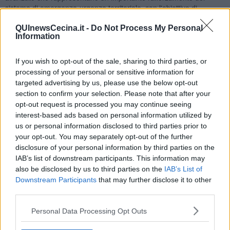
sistema di emergenza-urgenza territoriale, con l'obiettivo di
garantire una risposta ancora più tempestiva, efficace e flessibile
alle richieste di soccorso. A bordo di ciascuna auto infermieristica
QUInewsCecina.it -
Do Not Process My Personal
Information
saranno
presenti un infermiere del sistema di emergenza
territoriale 118, appositamente specializzato nella gestione
delle emergenze preospedaliere, e un autista soccorritore
If you wish to opt-out of the sale, sharing to third parties, or
delle associazioni di volontariato convenzionate
.
processing of your personal or sensitive information for
targeted advertising by us, please use the below opt-out
section to confirm your selection. Please note that after your
opt-out request is processed you may continue seeing
“Il contributo delle associazioni di volontariato - ha evidenziato
interest-based ads based on personal information utilized by
Nicola Bertocci, direttore dell'area Emergenza urgenza 118
us or personal information disclosed to third parties prior to
dell'Azienda USL Toscana nord ovest - è da sempre uno dei punti
your opt-out. You may separately opt-out of the further
di forza del modello toscano dell'emergenza-urgenza. La presenza
disclosure of your personal information by third parties on the
degli autisti soccorritori, insieme agli infermieri del 118, è l’ulteriore
IAB’s list of downstream participants. This information may
conferma di una sinergia ormai consolidata, che permette di offrire
also be disclosed by us to third parties on the
IAB’s List of
ai cittadini un servizio efficiente, professionale e profondamente
Downstream Participants
that may further disclose it to other
radicato sul territorio”.
third parties.
L'istituzione dell'auto infermieristica nasce con la Legge regionale
Personal Data Processing Opt Outs
Toscana numero 83 del 2019 e con il successivo Regolamento
attuativo numero 46 del 2021, che hanno introdotto questo modello