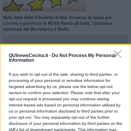
Nella Sala della Cittadella di San Vincenzo la tappa per
Livorno e provincia di NOVA Parola all’Italia, l’iniziativa
nazionale del Movimento 5 Stelle
QUInewsCecina.it -
Do Not Process My Personal
Information
SAN VINCENZO —
Sabato 16 Maggio, dalle ore 9 alle 17, la Sala
della Cittadella in via Pertini 22 a San Vincenzo ospiterà la
tappa
If you wish to opt-out of the sale, sharing to third parties, or
per Livorno e provincia di NOVA Parola all’Italia
, l’iniziativa
processing of your personal or sensitive information for
nazionale del Movimento 5 Stelle che nel weekend aprirà oltre 100
targeted advertising by us, please use the below opt-out
spazi di confronto democratico in tutta Italia.
section to confirm your selection. Please note that after your
L’evento locale è coordinato da Daniele Esposito e dal suo team,
opt-out request is processed you may continue seeing
con l’obiettivo di portare sul territorio un metodo nuovo di
interest-based ads based on personal information utilized by
partecipazione: l’Open Space Technology. ovvero niente palco,
us or personal information disclosed to third parties prior to
niente colori politici, niente spettatori, solo cittadini che costruiscono
your opt-out. You may separately opt-out of the further
proposte concrete partendo da una domanda decisiva: "Cosa
disclosure of your personal information by third parties on the
dovrebbe fare il governo nei prossimi cinque anni per migliorare
IAB’s list of downstream participants. This information may