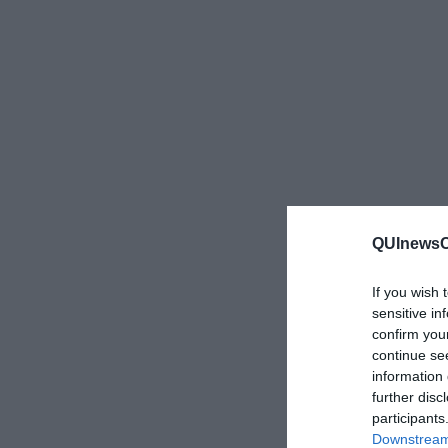
QUInewsCe
If you wish 
sensitive in
confirm you
continue se
information 
further disc
participants
Downstream 