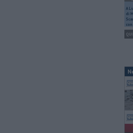
A L
di 
Scar
con 
QUI
N