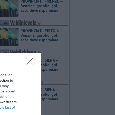
PROVINCIA DI FIRENZE — ​
Benzina, gasolio, gpl,
ecco dove risparmiare
PROVINCIA DI PISTOIA — ​
Benzina, gasolio, gpl,
ecco dove risparmiare
PROVINCIA DI SIENA — ​
Benzina, gasolio, gpl,
ecco dove risparmiare
sonal or
ection to
ou may
PROVINCIA DI SIENA — ​
 personal
Benzina, gasolio, gpl,
out of the
ecco dove risparmiare
 downstream
B’s List of