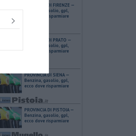
PROVINCIA DI FIRENZE — ​
Benzina, gasolio, gpl,
ecco dove risparmiare
PROVINCIA DI PRATO — ​
Benzina, gasolio, gpl,
ecco dove risparmiare
PROVINCIA DI SIENA — ​
Benzina, gasolio, gpl,
ecco dove risparmiare
PROVINCIA DI PISTOIA — ​
Benzina, gasolio, gpl,
ecco dove risparmiare