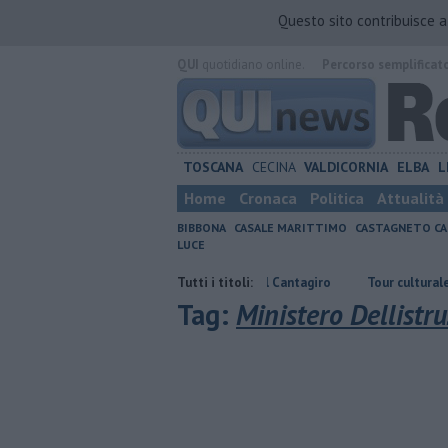
Questo sito contribuisce 
QUI
quotidiano online.
Percorso semplificat
TOSCANA
CECINA
VALDICORNIA
ELBA
L
Home
Cronaca
Politica
Attualità
BIBBONA
CASALE MARITTIMO
CASTAGNETO CA
LUCE
A Bibbona la finale regionale del Cantagiro
Tutti i titoli:
Tour culturale dell'asses
Tag:
Ministero Dellistru