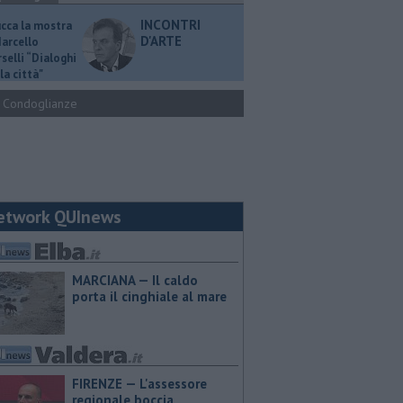
INCONTRI
ucca la mostra
D'ARTE
Marcello
selli “Dialoghi
la città"
Condoglianze
etwork QUInews
MARCIANA — Il caldo
porta il cinghiale al mare
FIRENZE — L'assessore
regionale boccia