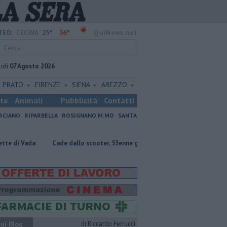
25°
36°
TEO:
CECINA
QuiNews.net
rdì
07 Agosto 2026
PRATO
FIRENZE
SIENA
AREZZO
ste
Animali
Pubblicità
Contatti
RCIANO
RIPARBELLA
ROSIGNANO M.MO
SANTA
a
Cade dallo scooter, 55enne grave
A Bibbona la finale regionale d
ui Blog
di Riccardo Ferrucci