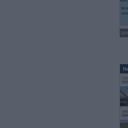
​Un 
civ
QUI
N