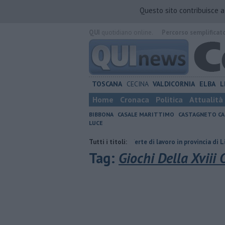
Questo sito contribuisce 
QUI
quotidiano online.
Percorso semplificat
TOSCANA
CECINA
VALDICORNIA
ELBA
L
Home
Cronaca
Politica
Attualità
BIBBONA
CASALE MARITTIMO
CASTAGNETO CA
LUCE
, premi prorogati
​Tutte le offerte di lavoro in provincia di Livorno
Tutti i titoli:
Tag:
Giochi Della Xviii