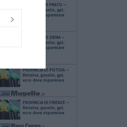
PROVINCIA DI PRATO — ​
Benzina, gasolio, gpl,
ecco dove risparmiare
PROVINCIA DI SIENA — ​
Benzina, gasolio, gpl,
ecco dove risparmiare
PROVINCIA DI PISTOIA — ​
Benzina, gasolio, gpl,
ecco dove risparmiare
PROVINCIA DI FIRENZE — ​
Benzina, gasolio, gpl,
ecco dove risparmiare