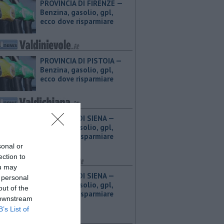
PROVINCIA DI FIRENZE — ​
Benzina, gasolio, gpl,
ecco dove risparmiare
PROVINCIA DI PISTOIA — ​
Benzina, gasolio, gpl,
ecco dove risparmiare
PROVINCIA DI SIENA — ​
Benzina, gasolio, gpl,
ecco dove risparmiare
sonal or
ection to
ou may
PROVINCIA DI SIENA — ​
 personal
Benzina, gasolio, gpl,
out of the
ecco dove risparmiare
 downstream
B’s List of