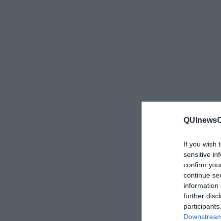
QUInewsCe
If you wish 
sensitive in
confirm you
continue se
information 
further disc
participants
Downstream 