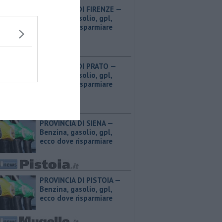
PROVINCIA DI FIRENZE — ​
Benzina, gasolio, gpl,
ecco dove risparmiare
PROVINCIA DI PRATO — ​
Benzina, gasolio, gpl,
ecco dove risparmiare
PROVINCIA DI SIENA — ​
Benzina, gasolio, gpl,
ecco dove risparmiare
PROVINCIA DI PISTOIA — ​
Benzina, gasolio, gpl,
ecco dove risparmiare