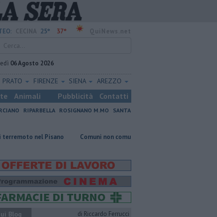
25°
37°
TEO:
CECINA
QuiNews.net
vedì
06 Agosto 2026
PRATO
FIRENZE
SIENA
AREZZO
ste
Animali
Pubblicità
Contatti
RCIANO
RIPARBELLA
ROSIGNANO M.MO
SANTA
 nel Pisano
Comuni non comuni, preferite le casette di Vada
Estem
ui Blog
di Riccardo Ferrucci