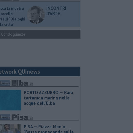
INCONTRI
ucca la mostra
D'ARTE
Marcello
selli “Dialoghi
la città"
Condoglianze
etwork QUInews
PORTO AZZURRO — Rara
tartaruga marina nelle
acque dell'Elba
PISA — Piazza Manin,
"Basta propaganda sulle