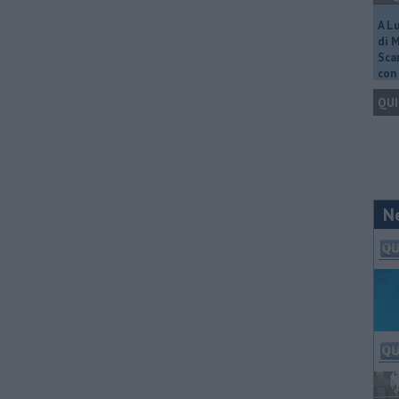
A L
di 
Scar
con 
QUI
N