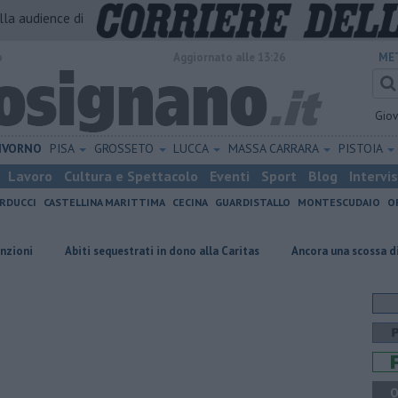
alla audience di
o
Aggiornato alle 13:26
ME
Gio
IVORNO
PISA
GROSSETO
LUCCA
MASSA CARRARA
PISTOIA
Lavoro
Cultura e Spettacolo
Eventi
Sport
Blog
Intervi
RDUCCI
CASTELLINA MARITTIMA
CECINA
GUARDISTALLO
MONTESCUDAIO
O
Abiti sequestrati in dono alla Caritas
Ancora una scossa di terremoto
Q