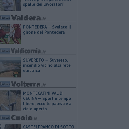
spalle dei lavoratori"
PONTEDERA — Svelato il
girone del Pontedera
SUVERETO — Suvereto,
incendio vicino alla rete
elettrica
MONTECATINI VAL DI
CECINA — Sport e tempo
libero, ecco le palestre a
cielo aperto
CASTELFRANCO DI SOTTO