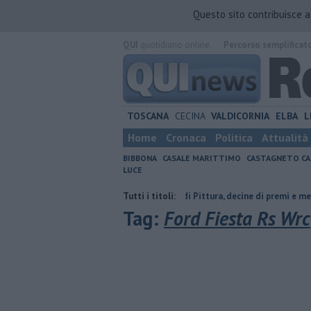
Questo sito contribuisce 
QUI
quotidiano online.
Percorso semplificat
TOSCANA
CECINA
VALDICORNIA
ELBA
L
Home
Cronaca
Politica
Attualità
BIBBONA
CASALE MARITTIMO
CASTAGNETO CA
LUCE
ette di Vada
Estemporanea di Pittura, decine di premi e menzioni
Tutti i titoli:
Tag:
Ford Fiesta Rs Wrc