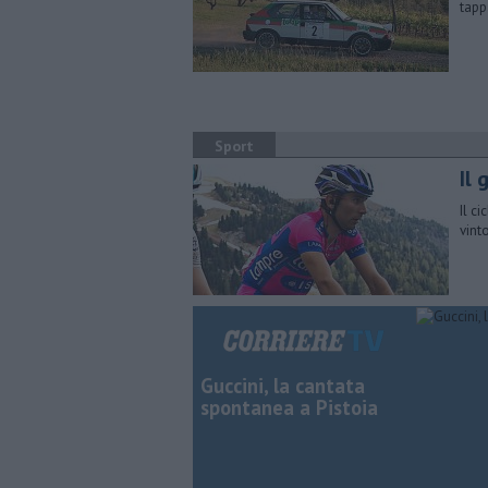
tapp
Sport
Il 
Il c
vint
Guccini, la cantata
spontanea a Pistoia