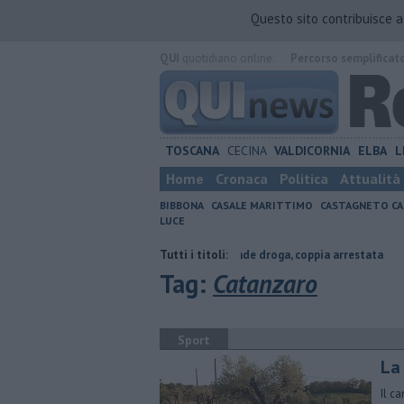
Questo sito contribuisce 
QUI
quotidiano online.
Percorso semplificat
TOSCANA
CECINA
VALDICORNIA
ELBA
L
Home
Cronaca
Politica
Attualità
BIBBONA
CASALE MARITTIMO
CASTAGNETO CA
LUCE
ltura contraria
Coltiva e vende droga, coppia arrestata
Tutti i titoli:
Cade dall
Tag:
Catanzaro
Sport
La
Il c