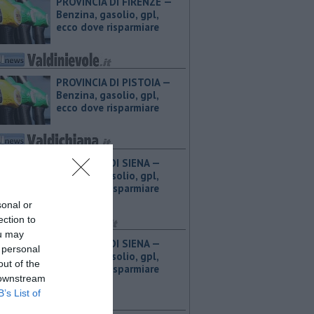
PROVINCIA DI FIRENZE — ​
Benzina, gasolio, gpl,
ecco dove risparmiare
PROVINCIA DI PISTOIA — ​
Benzina, gasolio, gpl,
ecco dove risparmiare
PROVINCIA DI SIENA — ​
Benzina, gasolio, gpl,
ecco dove risparmiare
sonal or
ection to
ou may
PROVINCIA DI SIENA — ​
 personal
Benzina, gasolio, gpl,
out of the
ecco dove risparmiare
 downstream
B’s List of