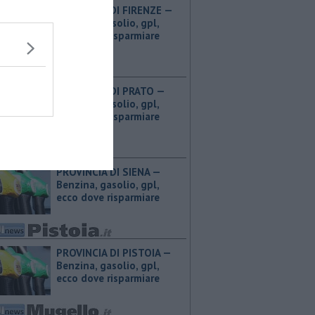
PROVINCIA DI FIRENZE — ​
Benzina, gasolio, gpl,
ecco dove risparmiare
PROVINCIA DI PRATO — ​
Benzina, gasolio, gpl,
ecco dove risparmiare
PROVINCIA DI SIENA — ​
Benzina, gasolio, gpl,
ecco dove risparmiare
PROVINCIA DI PISTOIA — ​
Benzina, gasolio, gpl,
ecco dove risparmiare