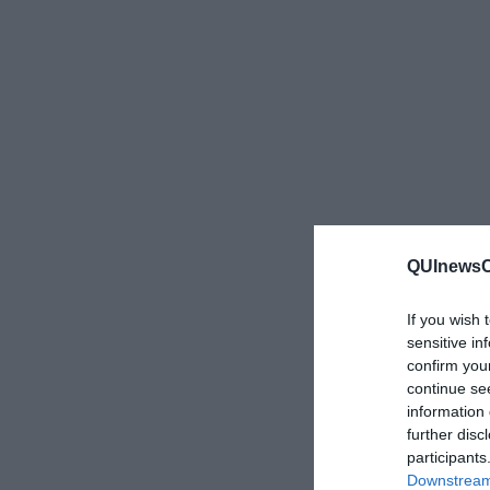
QUInewsCe
If you wish 
sensitive in
confirm you
continue se
information 
further disc
participants
Downstream 