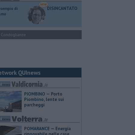
DISINCANTATO
esempio di
ismo
Condoglianze
etwork QUInews
PIOMBINO — Porto
Piombino, lente sui
parcheggi
POMARANCE — Energia
rinnovabile nelle case