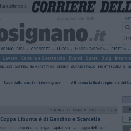
alla audience di
o
Aggiornato alle 18:45
ME
Sab
IVORNO
PISA
GROSSETO
LUCCA
MASSA CARRARA
PISTOIA
Lavoro
Cultura e Spettacolo
Eventi
Sport
Blog
Intervi
RDUCCI
CASTELLINA MARITTIMA
CECINA
GUARDISTALLO
MONTESCUDAIO
O
o scooter, 55enne grave
A Bibbona la finale regionale del Cantagiro
DOMENICA
15 MAGGIO 2022
ORE 13:38
 Coppa Liburna è di Gandino e Scarcella
ampione italiano in carica in gara capitalizza il vantaggio della prima
Q