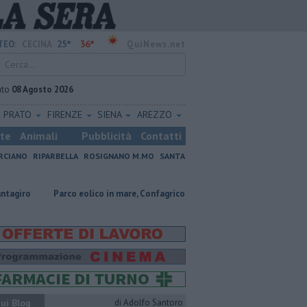
25°
36°
TEO:
CECINA
QuiNews.net
ato
08 Agosto 2026
PRATO
FIRENZE
SIENA
AREZZO
ste
Animali
Pubblicità
Contatti
RCIANO
RIPARBELLA
ROSIGNANO M.MO
SANTA
Parco eolico in mare, Confagricoltura contraria
Coltiva e vende droga
ui Blog
di Adolfo Santoro