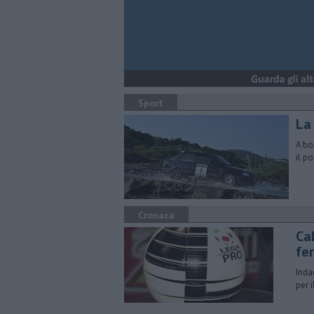
Sport
La
A bo
il p
Cronaca
​C
fe
Inda
per 