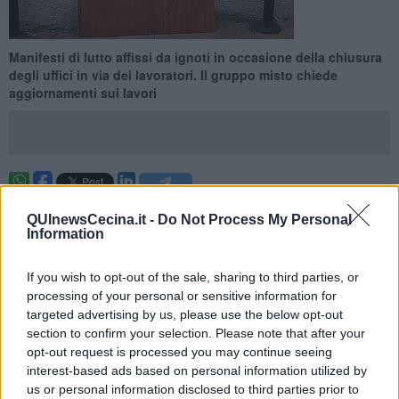
Manifesti di lutto affissi da ignoti in occasione della chiusura
degli uffici in via dei lavoratori. Il gruppo misto chiede
aggiornamenti sui lavori
ROSIGNANO MARITTIMO —
E' iniziato il trasloco degli uffici
QUInewsCecina.it -
Do Not Process My Personal
comunali dalla sede comunale di via dei Lavoratori a Rosignano
Information
Marittmo alla nuova sede ex scuole Volano situate in via Fermi in
località Le Pescine a Rosignano Solvay. Un lavoro effettuato dalla
ditta appaltatrice impegnata fino al 18 Maggio.
If you wish to opt-out of the sale, sharing to third parties, or
processing of your personal or sensitive information for
Questo trasferimento si è reso necessario per questioni strutturali e
targeted advertising by us, please use the below opt-out
comporterà alcune sospensioni di servizi. Intanto, nella zona dei
section to confirm your selection. Please note that after your
vecchi uffici sono comparsi dei cartelli, che ricordano i manifesti di
opt-out request is processed you may continue seeing
lutto, con su scritto: “Dopo due anni di patimenti, la sede comunale
interest-based ads based on personal information utilized by
ci ha lasciato, la piangono i cittadini affranti”.
us or personal information disclosed to third parties prior to