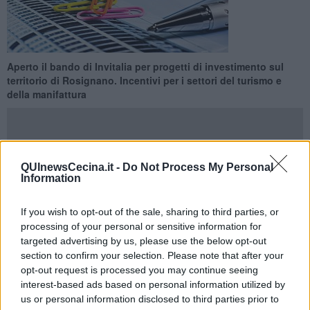
Aperto il bando di Invitalia per progetti di investimento sul
territorio di Rosignano. Incentivi per i settori del turismo e
della manifattura
QUInewsCecina.it -
Do Not Process My Personal
Information
ROSIGNANO MARITTIMO —
Aperto il bando di
Invitalia
per
presentare
progetti di investimento
sul territorio di
Rosignano.
Le risorse legate all’Accordo di programma per il
If you wish to opt-out of the sale, sharing to third parties, or
rilancio competitivo dell’area costiera livornese ammontano
processing of your personal or sensitive information for
complessivamente a 20 milioni, di cui 10 di competenza della
targeted advertising by us, please use the below opt-out
Regione e 10 messi a disposizione dal Mise e gestiti dall’agenzia
section to confirm your selection. Please note that after your
Invitalia.
opt-out request is processed you may continue seeing
Il bando è stato
aperto il 6 marzo
dopo la registrazione
interest-based ads based on personal information utilized by
dell’Accordo alla Corte dei Conti, e chiuderà il 7 aprile.
us or personal information disclosed to third parties prior to