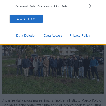
recata presso l’Istituto Mattei di Rosignano per celebrare la
Personal Data Processing Opt Outs
Giornata Nazionale dell’Albero
, coincisa con la giornata del 21
novembre.
CONFIRM
Data Deletion
Data Access
Privacy Policy
A partire dalla prossima settimana, inoltre, all’Istituto Marco Polo di
Cecina saranno organizzati una serie di incontri dedicati a: cultura