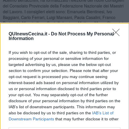
del Consolato Provinciale della Federazione Nazionale dei Maestri
del Lavoro. I consiglieri eletti sono: Emanuela Bientinesi, Ivo
Baggiani, Carlo Ferrari, Luigi Mansani, Paola Casalini, Franco
Bertocchi, Massimiliano Santulli, Luciano Mattera, Marco Signorini.
Revisore: Laura Cervelli.
QUInewsCecina.it -
Do Not Process My Personal
Information
If you wish to opt-out of the sale, sharing to third parties, or
Nel corso della prima riunione del 21 Novembre, il nuovo Consiglio
processing of your personal or sensitive information for
ha eletto all’unanimità
Ivo Baggiani come Console Provinciale
targeted advertising by us, please use the below opt-out
per il prossimo quadriennio a partire dal 1 Marzo 2026.
section to confirm your selection. Please note that after your
Tra le prime decisioni assunte, il Consiglio ha deliberato, sempre
opt-out request is processed you may continue seeing
all’unanimità, la nomina del Console uscente
Mario Scarpellini a
interest-based ads based on personal information utilized by
Console Emerito
, riconoscendone l’impegno, la dedizione e
us or personal information disclosed to third parties prior to
l’eccellente operato durante i due mandati precedenti.
your opt-out. You may separately opt-out of the further
Sono stati inoltre assegnati gli incarichi interni: Emanuela Bientinesi
disclosure of your personal information by third parties on the
– Vice Console; Carlo Ferrari – Segretario Tesoriere; Franco
IAB’s list of downstream participants. This information may
Bertocchi – Coordinatore Scuole; Massimiliano Santulli –
also be disclosed by us to third parties on the
IAB’s List of
Coordinatore Eventi Ricreativi e Culturali.
Downstream Participants
that may further disclose it to other
third parties.
Terminata la riunione, una delegazione dei Maestri del Lavoro si è