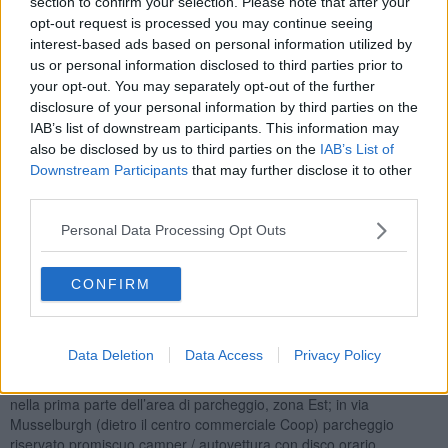
section to confirm your selection. Please note that after your
scarico di residui organici su area pubblica
. La sanzione è di 87
euro, che concorre con le sanzioni previste dalla normativa per lo
opt-out request is processed you may continue seeing
smaltimento dei rifiuti.
interest-based ads based on personal information utilized by
us or personal information disclosed to third parties prior to
your opt-out. You may separately opt-out of the further
disclosure of your personal information by third parties on the
IAB’s list of downstream participants. This information may
Come aree attrezzate nel territorio del Comune di Rosignano
also be disclosed by us to third parties on the
IAB’s List of
Marittimo ne esistono due, disciplinata con l’ordinanza numero 147
Downstream Participants
that may further disclose it to other
del 2013. Le zone sono quella sulla
via Aurelia a Caletta/Botro
third parties.
Iurco
e quella
a Vada accanto alla Piscina Comunale
(Mazzanta).
Personal Data Processing Opt Outs
Previsti anche alcuni parcheggi riservati ai camper, di cui a seguire
riportiamo le indicazioni: in via di Pietrabianca, in un tratto di 80
metri che va dal secondo accesso alla spiaggia posto a sud
CONFIRM
dell’edificio dell’ex ristorante “Il Sestante”. Dal 16 settembre al 31
maggio; in via Berti Mantellassi / Champigny sur Marne / Donizetti,
nell'area di parcheggio sul lato est, compreso tra l'attraversamento
Data Deletion
Data Access
Privacy Policy
pedonale e la cabina Enel; in piazza delle 4 Repubbliche Marinare
(zona della Terrazza, parte terminale lato mare di via del Popolo)
nella prima parte dell’area di parcheggio, zona Est; in via
Musselburgh (dietro il centro commerciale Coop) parcheggio
riservato promiscuo camper / autovettura con disco orario