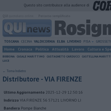
Questo sito contribuisce alla audience di
QUI
quotidiano online.
Percorso semplificato
TOSCANA
CECINA
VALDICORNIA
ELBA
LIVORNO
PISA
GROSSE
Home
Cronaca
Politica
Attualità
Lavoro
Cultura e Sp
BIBBONA
CASALE MARITTIMO
CASTAGNETO CARDUCCI
CASTELLINA MARITT
LUCE
← Torna Indietro
Distributore - VIA FIRENZE
Ultimo Aggiornamento
2025-12-29 12:50:16
Indirizzo
VIA FIRENZE 56 57121 LIVORNO LI
Bandiera
Pompe Bianche