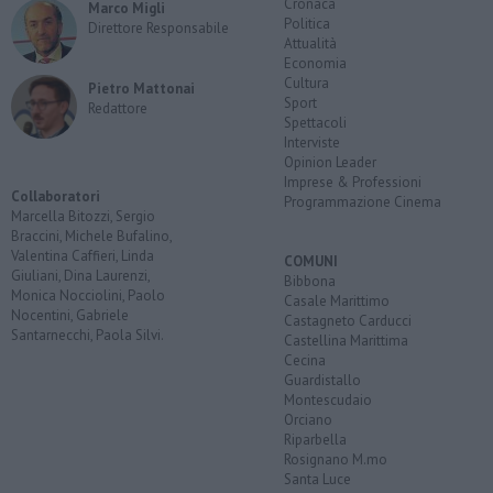
Cronaca
Marco Migli
Politica
Direttore Responsabile
Attualità
Economia
Cultura
Pietro Mattonai
Sport
Redattore
Spettacoli
Interviste
Opinion Leader
Imprese & Professioni
Collaboratori
Programmazione Cinema
Marcella Bitozzi, Sergio
Braccini, Michele Bufalino,
Valentina Caffieri, Linda
COMUNI
Giuliani, Dina Laurenzi,
Bibbona
Monica Nocciolini, Paolo
Casale Marittimo
Nocentini, Gabriele
Castagneto Carducci
Santarnecchi, Paola Silvi.
Castellina Marittima
Cecina
Guardistallo
Montescudaio
Orciano
Riparbella
Rosignano M.mo
Santa Luce