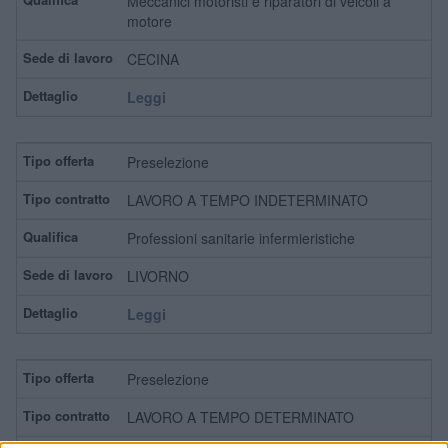
Meccanici motoristi e riparatori di veicoli a
motore
CECINA
Leggi
Preselezione
LAVORO A TEMPO INDETERMINATO
Professioni sanitarie infermieristiche
LIVORNO
Leggi
Preselezione
LAVORO A TEMPO DETERMINATO