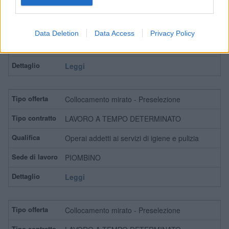
Personale addetto a compiti di controllo,
verifica e professioni assimilate
Data Deletion
Data Access
Privacy Policy
LIVORNO
Leggi
Collocamento mirato - Preselezione
LAVORO A TEMPO DETERMINATO
Operai addetti ai servizi di igiene e pulizia
PIOMBINO
Leggi
Collocamento mirato - Preselezione