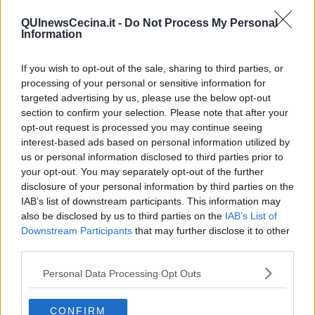
Addetti alle buste paga
QUInewsCecina.it -
Do Not Process My Personal
LIVORNO
Information
Leggi
If you wish to opt-out of the sale, sharing to third parties, or
processing of your personal or sensitive information for
targeted advertising by us, please use the below opt-out
Contatto Diretto
section to confirm your selection. Please note that after your
opt-out request is processed you may continue seeing
LAVORO A TEMPO DETERMINATO
interest-based ads based on personal information utilized by
Operatori ecologici e altri raccoglitori e
us or personal information disclosed to third parties prior to
separatori di rifiuti
your opt-out. You may separately opt-out of the further
disclosure of your personal information by third parties on the
SAN VINCENZO, CASTAGNETO CARDUCCI,
IAB’s list of downstream participants. This information may
BIBBONA
also be disclosed by us to third parties on the
IAB’s List of
Downstream Participants
that may further disclose it to other
Leggi
third parties.
Personal Data Processing Opt Outs
Collocamento mirato - Preselezione
LAVORO A TEMPO DETERMINATO
CONFIRM